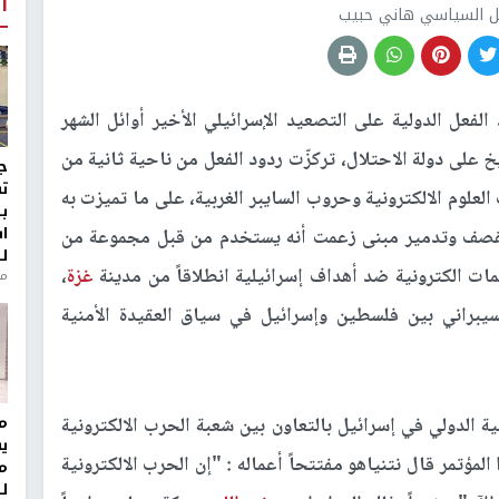
أ
لل السياسي هاني حبيب
الفعل الدولية على التصعيد الإسرائيلي الأخير أوائل الشهر
يخ على دولة الاحتلال، تركزّت ردود الفعل من ناحية ثانية من
ج
ت
العلوم الالكترونية وحروب السايبر الغربية، على ما تميزت به
ب
ا
بقصف وتدمير مبنى زعمت أنه يستخدم من قبل مجموعة من
ل
ت الكترونية ضد أهداف إسرائيلية انطلاقاً من مدينة
غزة
،
منذ 8
براني بين فلسطين وإسرائيل في سياق العقيدة الأمنية
مر
حرب الإلكترونية الدولي في إسرائيل بالتعاون بين شعبة الحرب الالكترونية
ي
ؤتمر قال نتنياهو مفتتحاً أعماله : "إن الحرب الالكترونية
م
ل