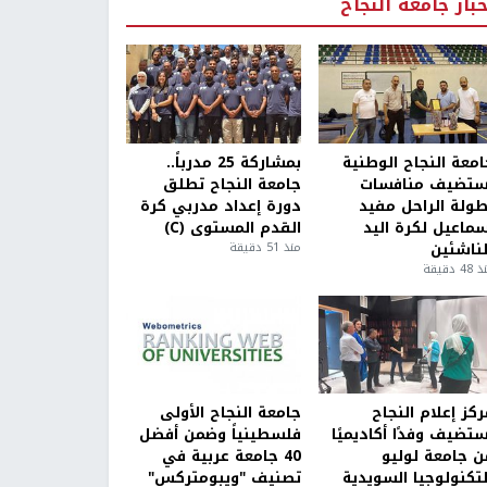
خبار جامعة النجاح
امعة النجاح الوطنية
بمشاركة 25 مدرباً..
ستضيف منافسات
جامعة النجاح تطلق
طولة الراحل مفيد
دورة إعداد مدربي كرة
سماعيل لكرة اليد
القدم المستوى (C)
لناشئين
منذ 51 دقيقة
4 دقيقة
كز إعلام النجاح
جامعة النجاح الأولى
ستضيف وفدًا أكاديميًا
فلسطينياً وضمن أفضل
ن جامعة لوليو
40 جامعة عربية في
لتكنولوجيا السويدية
تصنيف "ويبومتركس"