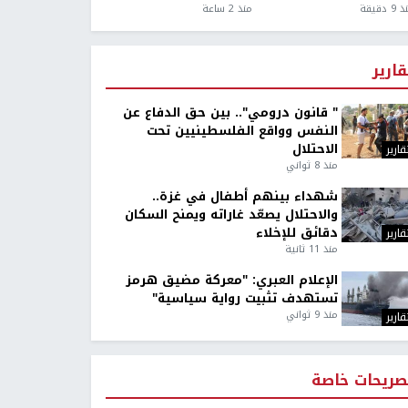
9 دقيقة
منذ 2 ساعة
قارير
" قانون درومي".. بين حق الدفاع عن
النفس وواقع الفلسطينيين تحت
الاحتلال
قارير
منذ 8 ثواني
شهداء بينهم أطفال في غزة..
والاحتلال يصعّد غاراته ويمنح السكان
دقائق للإخلاء
قارير
منذ 11 ثانية
الإعلام العبري: "معركة مضيق هرمز
تستهدف تثبيت رواية سياسية"
منذ 9 ثواني
قارير
صريحات خاصة