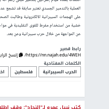
انتقدت بشدة قيام إسرائيل بتدمير مبنى زعم أنه 
العملية بالتدمير الجسدي تعتبر سابقة قد تشجع عدة
على الهجمات السيبرانية الالكترونية وطالبت الصحي
خشية من استخدام مفرط للقوى التقليدية في مواجهة 
عن المواجهة من خلال حرب سيبرانية وعن بعد.
رابط قصير
https://nn.najah.edu/4WEH/
إنسخ الراب
الكلمات المفتاحية
الحرب السيبرانية
فلسطين
اخ
كتب نبيل عمرو لـ"النجاح": وقف اطلا