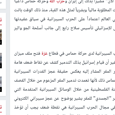
لآن" مشيراً بذلك إلى إيران و
حزب الله
وحركة حماس داعياً
منذ 
المطلوبة مالياً وبشرياً لمثل هذه القبة، منذ ذلك الوقت باتت
عالم اعتماداً على الحرب السيبرانية في سياق عقيدتها
ت
ئيس أركان الجيش الإسرائيلي تأسيس سلاح رابع إلى جانب أسلحة الجو والبر
ت
رب السيبرانية لدى حركة حماس في قطاع
غزة
فتح ملف ميزان
 غير أن قيام إسرائيل بذلك التدمير كشف عن نقاط ضعف هامة
ت
ير المقر المشار إليه يعكس حقيقة عجز القدرات السيبرانية
حماس ذلك لأنها تعمدت تدمير المقر المزعوم من خلال القصف
ة الفلسطينية من خلال الوسائل السيبرانية المتقدمة التي
ت
دمير "الجسدي" للمقر يشير بوضوح عن عجز سيبراني الكتروني
ت
ة في مجال الحرب السيبرانية هي نقطة ضعف يجب أن تؤخذ