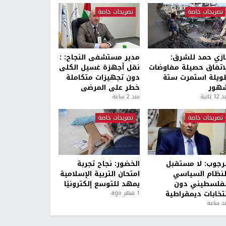
تصريحات خاصة
تصريحات خاصة
ازي حمد للشرق:
مدير مستشفى النجاح: :
لاتفاق حصيلة مفاوضات
نقل أجهزة غسيل الكلى
ويلة استمرت ستة
دون تجهيزات متكاملة
هور
خطر على المرضى
1 ثانية
منذ 2 ساعة
تصريحات خاصة
تصريحات خاصة
لرجوب: لا مستقبل
الخضور: نجاح تجربة
لنظام السياسي
امتحان التربية الإسلامية
لفلسطيني دون
يمهد للتوسع إلكترونيًا
نتخابات ديمقراطية
1 شهر ago
ذ ساعة