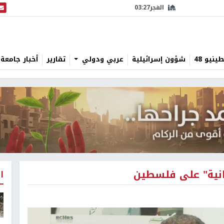
الفجر
03:27
البث
نيو 48
شؤون إسرائيلية
عربي ودولي
تقارير
أخبار جامعة 
انية" على فلسطين
ا