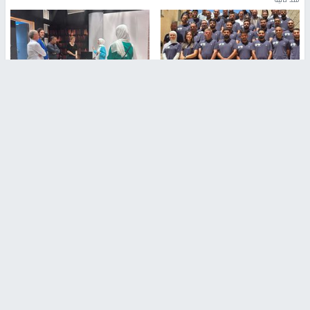
بمشاركة 25 مدرباً.. جامعة النجاح
مركز إعلام النجاح يستضيف وفدًا
تطلق دورة إعداد مدربي كرة
أكاديميًا من جامعة لوليو
القدم المستوى (C)
للتكنولوجيا السويدية
منذ 51 دقيقة
منذ 9 دقيقة
تقارير
بالصور| مرضى عالقون في غزة يناشدون بإجلائهم
العاجل مع انهيار النظام الصحي
منذ 3 دقيقة
تقارير
" قانون درومي".. بين حق الدفاع عن النفس وواقع
الفلسطينيين تحت الاحتلال
منذ 8 ثواني
تقارير
شهداء بينهم أطفال في غزة.. والاحتلال يصعّد