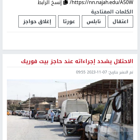
https://nn.najah.edu/A50W/
إنسخ الرابط
الكلمات المفتاحية
اعتقال
نابلس
عورتا
إغلاق حواجز
الاحتلال يشدد إجراءاته عند حاجز بيت فوريك
تم النشر بتاريخ:
2023-11-07 09:55