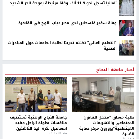
ألمانيا تسجل نحو 11.9 ألف وفاة مرتبطة بموجة الحر الشديد
وفاة سفير فلسطين لدى مصر دياب اللوح في القاهرة
"التعليم العالي" تختتم تدريبًا لطلبة الجامعات حول المبادرات
الصحية
أخبار جامعة النجاح
طلبة مساق "مدخل للقانون
جامعة النجاح الوطنية تستضيف
الاجتماعي والتشريعات
منافسات بطولة الراحل مفيد
الاجتماعية"يزورون مركز حماية
اسماعيل لكرة اليد للناشئين
الأسرة
منذ 48 دقيقة
منذ ثانية