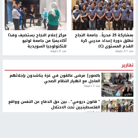
بمشاركة 25 مدرباً.. جامعة النجاح
مركز إعلام النجاح يستضيف وفدًا
تطلق دورة إعداد مدربي كرة
أكاديميًا من جامعة لوليو
القدم المستوى (C)
للتكنولوجيا السويدية
منذ 51 دقيقة
منذ 9 دقيقة
تقارير
بالصور| مرضى عالقون في غزة يناشدون بإجلائهم
العاجل مع انهيار النظام الصحي
منذ 3 دقيقة
تقارير
" قانون درومي".. بين حق الدفاع عن النفس وواقع
الفلسطينيين تحت الاحتلال
منذ 8 ثواني
تقارير
شهداء بينهم أطفال في غزة.. والاحتلال يصعّد
غاراته ويمنح السكان دقائق للإخلاء