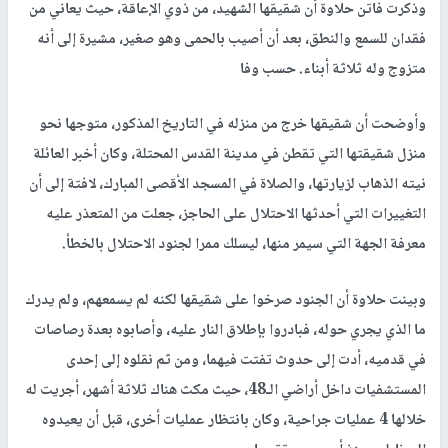
وذكرت فاتن حلاوة أن شقيقها الشهيد، من ذوي الإعاقة، حيث يعاني من
فقدان للسمع والنطق، بعد أن أصيب بالحمى وهو صغير، مشيرة إلى أنه
متزوج وله ثلاثة أبناء. حسب وفا
وأوضحت أن شقيقها خرج من منزله في التاريخ المذكور، متوجها نحو
منزل شقيقتها التي تقطن في مدينة القدس المحتلة، وكان أخبر العائلة
نيته الذهاب لزيارتها، والصلاة في المسجد الأقصى المبارك، لافتة إلى أن
التغييرات التي أحدثها الاحتلال على الحاجز، جعلت من المتعذر عليه
معرفة الجهة التي سيمر منها، ليسلك ممرا لجنود الاحتلال بالخطأ.
وبينت حلاوة أن الجنود صرخوا على شقيقها لكنه لم يسمعهم، ولم يدرك
ما الذي يجري حوله، فبادروا بإطلاق النار عليه، وأصابوه بعدة رصاصات
في قدميه، أدت إلى حدوث تفتت فيهما، ومن ثم نقلوه إلى إحدى
المستشفيات داخل أراضي الـ48، حيث مكث هناك ثلاثة أشهر، أجريت له
خلالها 4 عمليات جراحية، وكان بانتظار عمليات أخرى، قبل أن يعيدوه