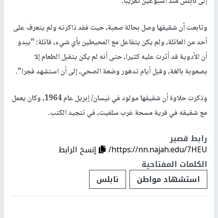
إلى نابلس منذ أسبوعين تقريبا.
وتابعت أن شقيقها وصل بحالة صعبة، حيث فقد ذاكرته ولم يتعرف على
أحد من العائلة، ولم يكن يتفاعل مع المحيطين بأي شيء، قائلة: "يبدو
أن الأدوية قد أثرت عليه كثيرا، حتى أنه لم يكن يتقبل الطعام إلا
بصعوبة بالغة، وقبل أيام تدهور وضعة الصحي، إلى أن استشهد فجرا".
وذكرت حلاوة أن شقيقها مولود في نيسان/ إبريل عام 1964، وكان يعمل
مع شقيقه في قرية مسحة غرب سلفيت، في تنجيد الكنب.
رابط قصير
https://nn.najah.edu/7HEU/
إنسخ الرابط
الكلمات المفتاحية
استشهاد مواطن
نابلس