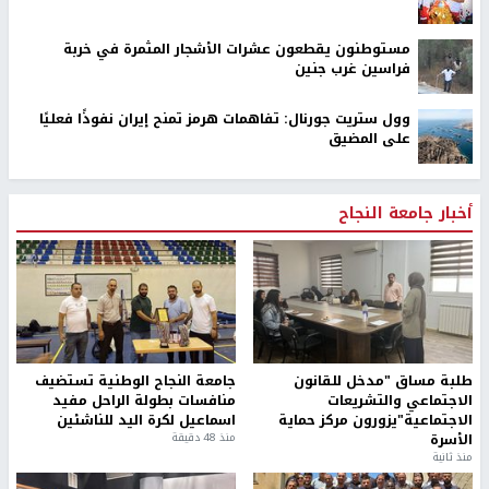
مستوطنون يقطعون عشرات الأشجار المثمرة في خربة
فراسين غرب جنين
وول ستريت جورنال: تفاهمات هرمز تمنح إيران نفوذًا فعليًا
على المضيق
أخبار جامعة النجاح
طلبة مساق "مدخل للقانون
جامعة النجاح الوطنية تستضيف
الاجتماعي والتشريعات
منافسات بطولة الراحل مفيد
الاجتماعية"يزورون مركز حماية
اسماعيل لكرة اليد للناشئين
الأسرة
منذ 48 دقيقة
منذ ثانية