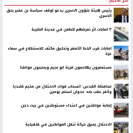
اخر الأخبار
رئيس هيئة شؤون الاسرى يدعو لوقف سياسة بن غفير بحق
الاسرى
٣ اصابات اثر تعرضهم للطعن في مدينة الطيبة
اصابات قرب الخط الأصفر وتحليق مكثف للاستطلاع في سماء
غزة
مستعمرون يهاجمون قرية ابو نجيم ويصيبون مواطنا
محافظة القدس: انسحاب قوات الاحتلال من مخيم قلنديا
وكفر عقب بعد عدوان استمر يومين
إصابة مواطنين في اعتداء مستوطنين في بيت دجن
الاحتلال يعيق حركة تنقل المواطنين في قلقيلية