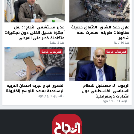
غازي حمد للشرق: الاتفاق حصيلة
مدير مستشفى النجاح: : نقل
مفاوضات طويلة استمرت ستة
أجهزة غسيل الكلى دون تجهيزات
شهور
متكاملة خطر على المرضى
منذ 16 ثانية
منذ 2 ساعة
تصريحات خاصة
تصريحات خاصة
الرجوب: لا مستقبل للنظام
الخضور: نجاح تجربة امتحان التربية
السياسي الفلسطيني دون
الإسلامية يمهد للتوسع إلكترونيًا
انتخابات ديمقراطية
3 أسابيع، 1 يوم ago
3 أيام، 23 ساعة ago