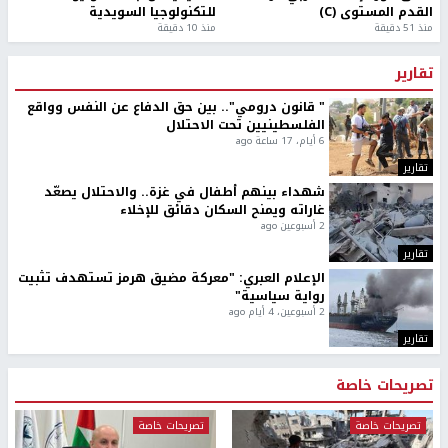
القدم المستوى (C)
للتكنولوجيا السويدية
منذ 51 دقيقة
منذ 10 دقيقة
تقارير
" قانون درومي".. بين حق الدفاع عن النفس وواقع
الفلسطينيين تحت الاحتلال
6 أيام، 17 ساعة ago
تقارير
شهداء بينهم أطفال في غزة.. والاحتلال يصعّد
غاراته ويمنح السكان دقائق للإخلاء
2 أسبوعين ago
تقارير
الإعلام العبري: "معركة مضيق هرمز تستهدف تثبيت
رواية سياسية"
2 أسبوعين، 4 أيام ago
تقارير
تصريحات خاصة
تصريحات خاصة
تصريحات خاصة