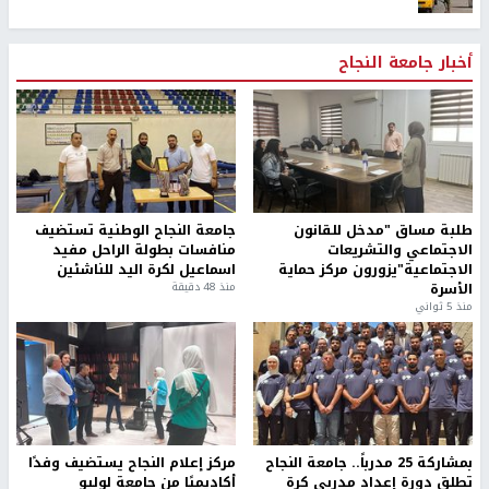
أخبار جامعة النجاح
طلبة مساق "مدخل للقانون
جامعة النجاح الوطنية تستضيف
الاجتماعي والتشريعات
منافسات بطولة الراحل مفيد
الاجتماعية"يزورون مركز حماية
اسماعيل لكرة اليد للناشئين
الأسرة
منذ 48 دقيقة
منذ 5 ثواني
بمشاركة 25 مدرباً.. جامعة النجاح
مركز إعلام النجاح يستضيف وفدًا
تطلق دورة إعداد مدربي كرة
أكاديميًا من جامعة لوليو