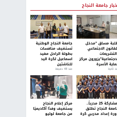
خبار جامعة النجاح
لبة مساق "مدخل
جامعة النجاح الوطنية
لقانون الاجتماعي
تستضيف منافسات
التشريعات
بطولة الراحل مفيد
لاجتماعية"يزورون مركز
اسماعيل لكرة اليد
ماية الأسرة
للناشئين
ذ ثانية
منذ 48 دقيقة
بمشاركة 25 مدرباً..
مركز إعلام النجاح
امعة النجاح تطلق
يستضيف وفدًا أكاديميًا
ورة إعداد مدربي كرة
من جامعة لوليو