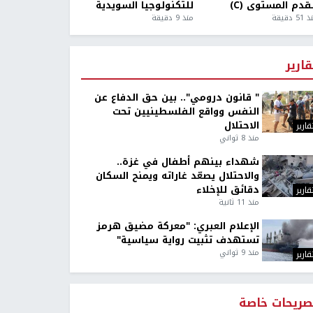
قدم المستوى (C)
للتكنولوجيا السويدية
5 دقيقة
منذ 9 دقيقة
قارير
" قانون درومي".. بين حق الدفاع عن
النفس وواقع الفلسطينيين تحت
الاحتلال
قارير
منذ 8 ثواني
شهداء بينهم أطفال في غزة..
والاحتلال يصعّد غاراته ويمنح السكان
دقائق للإخلاء
قارير
منذ 11 ثانية
الإعلام العبري: "معركة مضيق هرمز
تستهدف تثبيت رواية سياسية"
منذ 9 ثواني
قارير
صريحات خاصة