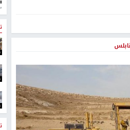
ال
منذ 1
ت
نابلس
ت
ت
ت
ت