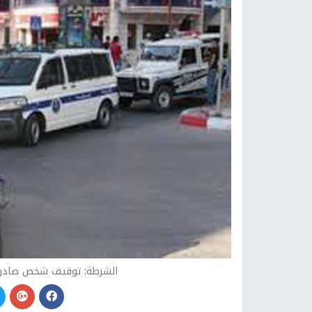
الشرطة: توقيف شخص صادر بحقه 37 مذكرة قضائية 