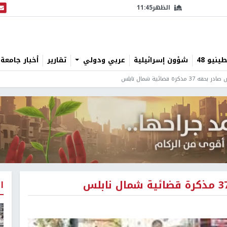
الظهر
11:45
البث
نيو 48
شؤون إسرائيلية
عربي ودولي
تقارير
أخبار جامعة 
كرة قضائية شمال نابلس
ا