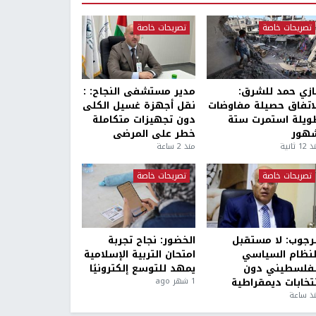
تصريحات خاصة
تصريحات خاصة
ازي حمد للشرق:
مدير مستشفى النجاح: :
لاتفاق حصيلة مفاوضات
نقل أجهزة غسيل الكلى
ويلة استمرت ستة
دون تجهيزات متكاملة
هور
خطر على المرضى
1 ثانية
منذ 2 ساعة
تصريحات خاصة
تصريحات خاصة
لرجوب: لا مستقبل
الخضور: نجاح تجربة
لنظام السياسي
امتحان التربية الإسلامية
لفلسطيني دون
يمهد للتوسع إلكترونيًا
نتخابات ديمقراطية
1 شهر ago
ذ ساعة