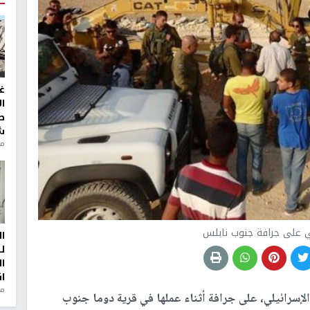
غ
ا
ط
ش
منذ 2
ي على جرافة جنوب نابلس
ا
ل
ا
ا
من
لإسرائيلي، على جرافة أثناء عملها في قرية دوما جنوب