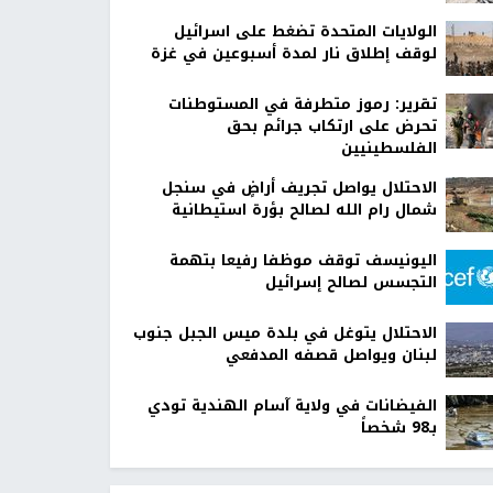
الولايات المتحدة تضغط على اسرائيل
لوقف إطلاق نار لمدة أسبوعين في غزة
تقرير: رموز متطرفة في المستوطنات
تحرض على ارتكاب جرائم بحق
الفلسطينيين
الاحتلال يواصل تجريف أراضٍ في سنجل
شمال رام الله لصالح بؤرة استيطانية
اليونيسف توقف موظفا رفيعا بتهمة
التجسس لصالح إسرائيل
الاحتلال يتوغل في بلدة ميس الجبل جنوب
لبنان ويواصل قصفه المدفعي
الفيضانات في ولاية آسام الهندية تودي
بـ98 شخصاً