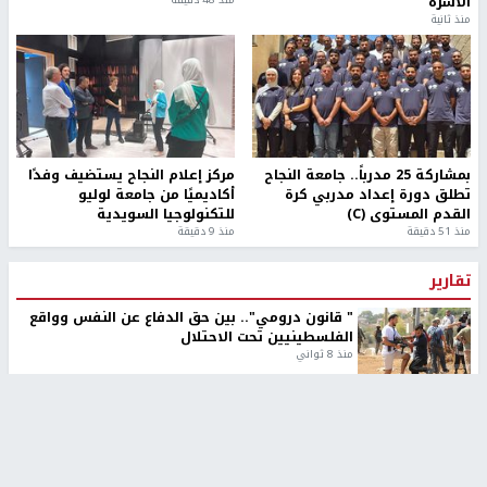
الأسرة
منذ ثانية
بمشاركة 25 مدرباً.. جامعة النجاح
مركز إعلام النجاح يستضيف وفدًا
تطلق دورة إعداد مدربي كرة
أكاديميًا من جامعة لوليو
القدم المستوى (C)
للتكنولوجيا السويدية
منذ 51 دقيقة
منذ 9 دقيقة
تقارير
" قانون درومي".. بين حق الدفاع عن النفس وواقع
الفلسطينيين تحت الاحتلال
منذ 8 ثواني
تقارير
شهداء بينهم أطفال في غزة.. والاحتلال يصعّد
غاراته ويمنح السكان دقائق للإخلاء
منذ 11 ثانية
تقارير