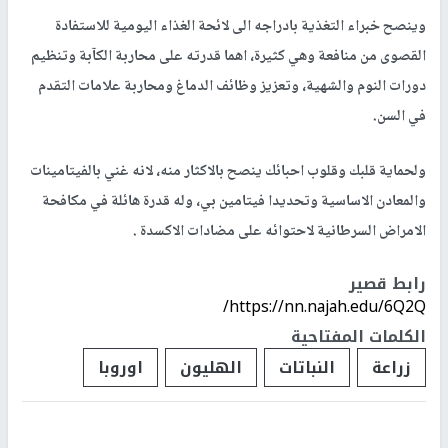
وينصح خبراء التغذية بادراجه الى لائحة الغذاء اليومية للاستفادة
القصوى من منافعة وهي كثيرة، اهما قدرته على محاربة الكآبة وتنظيم
دورات النوم والشهية، وتعزيز وظائف الدماغ ومحاربة علامات التقدم
في السن.
ولحماية قلبك وقلوب احبائك ينصح بالاكثار منه، لانه غني بالفيتامينات
والمعادن الاساسية وتحديدا فيتامين بي، وله قدرة هائلة في مكافحة
الامراض السرطانية لاحتوائه على مضادات الاكسدة .
رابط قصير
https://nn.najah.edu/6Q2Q/
الكلمات المفتاحية
زراعة
النباتات
الهليون
اوروبا