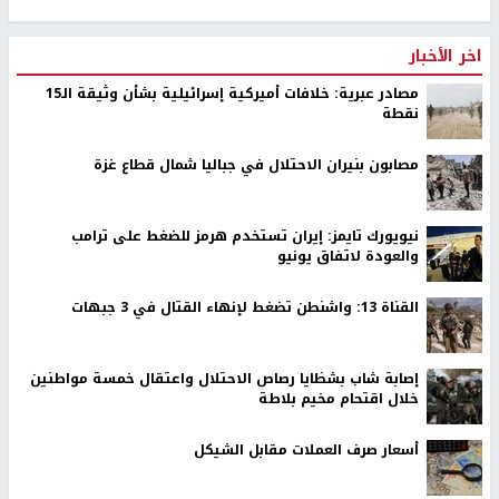
3.6 في المئة، إلى مستوى قياسي في الموسم المقبل
.
رابط قصير
https://nn.najah.edu/6PXF/
الكلمات المفتاحية
فيروس كورونا
استهلاك السكر
اخر الأخبار
مصادر عبرية: خلافات أميركية إسرائيلية بشأن وثيقة الـ15
نقطة
مصابون بنيران الاحتلال في جباليا شمال قطاع غزة
نيويورك تايمز: إيران تستخدم هرمز للضغط على ترامب