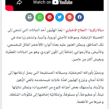
ديانا زكريا
-
النجاح الإخباري -
يُعدّ الهِلْيَوْن أحد النباتات التي تنتمي إلى
الفصيلة الزنبقيّة، وموطنه الأصليّ أوروبا، وآسيا، وتنتشر زراعته في
تلك المناطق، ويمكن العثور عليه بعدّة ألوان؛ كالأخضر المائل للبنفسجي،
والأبيض، والأرجوانيّ، إضافةً إلى اللّون الورديّ، وهو من النباتات المُعمِّرة؛
ويعيش أكثر من عامين.
ويتميَّزُ بأوراقه الحرشفيّة، وسيقانه المستقيمة التي يصل ارتفاعها إلى
ثلاثة أمتارٍ، ويُزرَع الهليون لعدَّة غاياتٍ؛ فيستخدمه بائعي الزُّهور
والزِّينة، وتُستهلَك بعض أجزائه كنوعٍ من الخضروات؛ ويُمكن تناوُلها
نيئةً، أو مطبوخةً، أو مسلوقةً، وإمكانيَّة إضافتها إلى مُكوِّنات السّلطة،
وغيرها من الأطعمة.