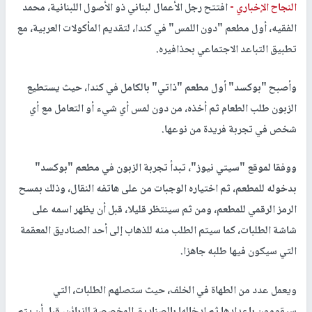
النجاح الإخباري -
افتتح رجل الأعمال لبناني ذو الأصول اللبنانية، محمد
الفقيه، أول مطعم "دون اللمس" في كندا، لتقديم المأكولات العربية، مع
تطبيق التباعد الاجتماعي بحذافيره.
وأصبح "بوكسد" أول مطعم "ذاتي" بالكامل في كندا، حيث يستطيع
الزبون طلب الطعام ثم أخذه، من دون لمس أي شيء أو التعامل مع أي
شخص في تجربة فريدة من نوعها.
ووفقا لموقع "سيتي نيوز"، تبدأ تجربة الزبون في مطعم "بوكسد"
بدخوله للمطعم، ثم اختياره الوجبات من على هاتفه النقال، وذلك بمسح
الرمز الرقمي للمطعم، ومن ثم سينتظر قليلا، قبل أن يظهر اسمه على
شاشة الطلبات، كما سيتم الطلب منه للذهاب إلى أحد الصناديق المعقمة
التي سيكون فيها طلبه جاهزا.
ويعمل عدد من الطهاة في الخلف، حيث ستصلهم الطلبات، التي
سيقومون بإعدادها ثم إدخالها بالصناديق المخصصة للزبائن، قبل أن يتم