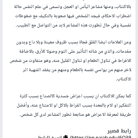
بالاكتئاب، ومنها مشاعر اليأس او العجز، وتسمى في علم النفس حالة
اضطراب الاحكام، فيجد الشخص فيها صعوبة بالتكيف مع ضغوطات
نفسية وفي حال تطورت هذه المشاعر لابد من التواصل مع الطبيب.
ومن العلامات ايضا القلق فجاة بسبب ظروف معينة وبلا داع وبدون
مقدمات، والذي من شانه التأثير على النوم وصولا للأرق، بالاضافة
للافراط في تناول الطعام او تناول القليل منه، وهو متفاوت من شخص
لاخر منهم من يواسي نفسه بالطعام ومنهم من يفقد الشهية اثر
الاكتئاب.
كما يمكن للاكتئاب ان يسبب اعراض جسدية كالصداع بسبب كثرة
التفكير او الام بالمعدة بسبب الفراط بالاكل او الامتناع عنه، وأفضل
طريقة لمعرفة الاعراض هو متابعة تطور المشاعر لدى كل شخص.
رابط قصير
https://nn.najah.edu/6Q39/
إنسخ الرابط