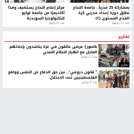
طلبة مساق "مدخل للقانون
جامعة النجاح الوطنية تستضيف
الاجتماعي والتشريعات
منافسات بطولة الراحل مفيد
الاجتماعية"يزورون مركز حماية
اسماعيل لكرة اليد للناشئين
الأسرة
منذ 48 دقيقة
منذ ثانية
بمشاركة 25 مدرباً.. جامعة النجاح
مركز إعلام النجاح يستضيف وفدًا
تطلق دورة إعداد مدربي كرة
أكاديميًا من جامعة لوليو
القدم المستوى (C)
للتكنولوجيا السويدية
منذ 51 دقيقة
منذ 9 دقيقة
تقارير
بالصور| مرضى عالقون في غزة يناشدون بإجلائهم
العاجل مع انهيار النظام الصحي
منذ 3 دقيقة
تقارير