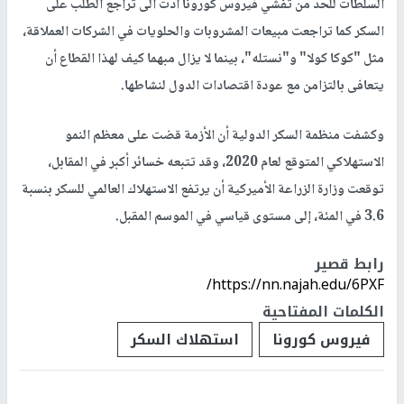
زمني قصير، بحسب ما ذكر موقع "بلومبرغ الامريكي.
ففي فترة ما قبل كورونا، وسط مخاوف من السمنة، فرضت عدد من
الدول ضرائب على المشروبات السكرية ودفعت الناس على خفض
الكربوهيدرات، إلا أن هذه الإجراءات لم تخلف أي نتائج إيجابية
.
وذكرت مؤسسات عالمية في تحجارة السكر، ان الاجراءات التي فرضتها
السلطات للحد من تفشي فيروس كورونا ادت الى تراجع الطلب على
السكر كما تراجعت مبيعات المشروبات والحلويات في الشركات العملاقة،
مثل "كوكا كولا" و"نستله"، بينما لا يزال مبهما كيف لهذا القطاع أن
يتعافى بالتزامن مع عودة اقتصادات الدول لنشاطها
.
وكشفت منظمة السكر الدولية أن الأزمة قضت على معظم النمو
الاستهلاكي المتوقع لعام 2020، وقد تتبعه خسائر أكبر في المقابل،
توقعت وزارة الزراعة الأميركية أن يرتفع الاستهلاك العالمي للسكر بنسبة