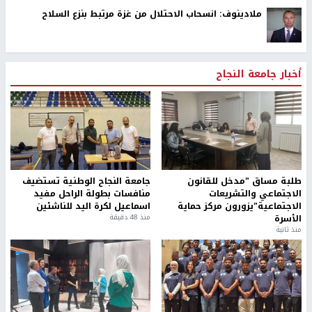
والعودة لاتفاق يونيو
القناة 13: واشنطن تضغط لإنهاء القتال في 3 جبهات
إصابة شاب بشظايا رصاص الاحتلال واعتقال خمسة مواطنين
خلال اقتحام مخيم بلاطة
أسعار صرف العملات مقابل الشيكل
ملادينوف: انسحاب الاحتلال من غزة مرتبط بنزع السلاح
أخبار جامعة النجاح