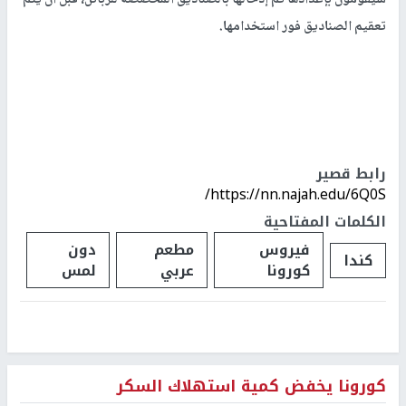
تعقيم الصناديق فور استخدامها.
رابط قصير
https://nn.najah.edu/6Q0S/
الكلمات المفتاحية
فيروس
مطعم
دون
كندا
كورونا
عربي
لمس
كورونا يخفض كمية استهلاك السكر