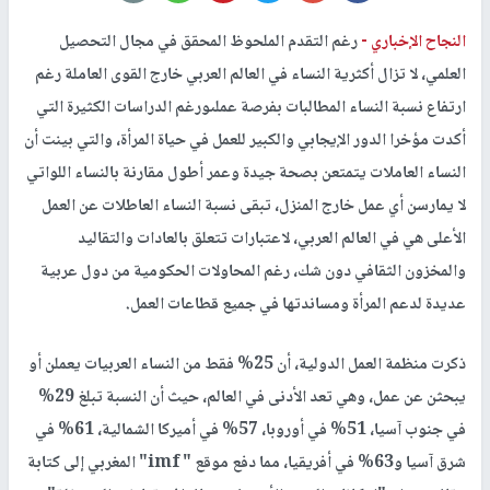
النجاح الإخباري -
رغم التقدم الملحوظ المحقق في مجال التحصيل
العلمي، لا تزال أكثرية النساء في العالم العربي خارج القوى العاملة رغم
ارتفاع نسبة النساء المطالبات بفرصة عملىورغم الدراسات الكثيرة التي
أكدت مؤخرا الدور الإيجابي والكبير للعمل في حياة المرأة، والتي بينت أن
النساء العاملات يتمتعن بصحة جيدة وعمر أطول مقارنة بالنساء اللواتي
لا يمارسن أي عمل خارج المنزل، تبقى نسبة النساء العاطلات عن العمل
الأعلى هي في العالم العربي، لاعتبارات تتعلق بالعادات والتقاليد
والمخزون الثقافي دون شك، رغم المحاولات الحكومية من دول عربية
عديدة لدعم المرأة ومساندتها في جميع قطاعات العمل.
ذكرت منظمة العمل الدولية، أن 25% فقط من النساء العربيات يعملن أو
يبحثن عن عمل، وهي تعد الأدنى في العالم، حيث أن النسبة تبلغ 29%
في جنوب آسيا، 51% في أوروبا، 57% في أميركا الشمالية، 61% في
شرق آسيا و63% في أفريقيا، مما دفع موقع " imf" المغربي إلى كتابة