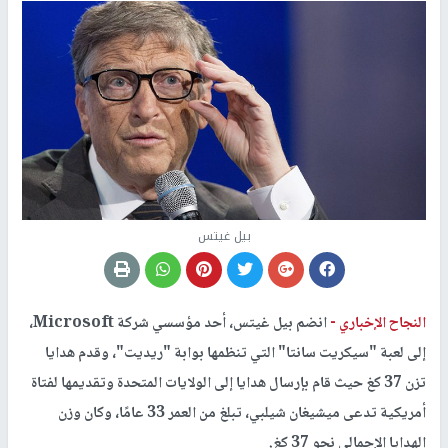
بيل غيتس
النجاح الإخباري -
انضم بيل غيتس، أحد مؤسسي شركة Microsoft،
إلى لعبة "سيكريت سانتا" التي تنظمها بوابة "ريديت"، وقدم هدايا
تزن 37 كغ حيث قام بإرسال هدايا إلى الولايات المتحدة وتقديمها لفتاة
أمريكية تدعى ميشيغان شيلبي، تبلغ من العمر 33 عامًا، وكان وزن
الهدايا الإجمالي نحو 37 كغ.