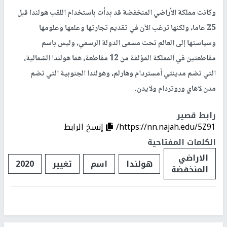
وكانت مملكة الأراضي المنخفضة قد بدأت باستخدام اللقب هولندا قبل
25 عاما، ولكنها ترغب الآن في تقديم تجارتها وعلمها وعلومها
وسياستها إلى العالم تحت مسمى الدولة الرسمي، وليس باسم
مقاطعتين في المملكة المؤلفة من 12 مقاطعة، هما هولندا الشمالية،
التي تضم مدينتي أمستردام وهارلم، وهولندا الجنوبية التي تضم
مدن لاهاي وروتردام ولايدن.
رابط قصير
https://nn.najah.edu/5Z91/
إنسخ الرابط
الكلمات المفتاحية
الاراضي
هولندا
اسم
تغيير
2020
المنخفضة