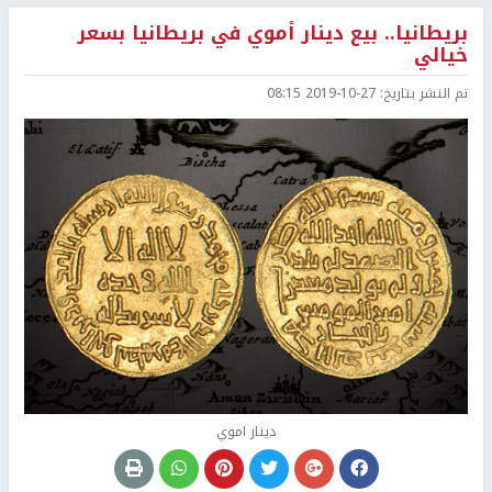
بريطانيا.. بيع دينار أموي في بريطانيا بسعر
خيالي
تم النشر بتاريخ:
2019-10-27 08:15
دينار اموي