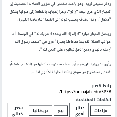
وذكر ستيفن لويد، وهو باحث مختص في شؤون العملات المعدنية، إن
الدينار الذي جرى بيعه "رائع"، وعزا إعجابه بالقطعة إلى صونها بشكل
"مذهل"، وهذا يضاف بحسب قوله إلى القيمة التاريخية الكبيرة.
ويحمل الدينار عبارة "لا إله إلا الله وحده لا شريك له" في الوسط، أما
جوانب العملة القديمة فمحاطة بعبارة أخرى هي "محمد رسول الله
أرسله بالهدى ودين الحق ليظهره على الدين كله".
وأوردت رواية تاريخية، أن العملة مصنوعة بأكملها من الذهب، علما بأن
المعدن مستخرج من موقع يملكه الخليفة الأموي آنذاك.
رابط قصير
https://nn.najah.edu/5PZB/
الكلمات المفتاحية
دينار
سعر
مزادات
بيع
بريطانيا
أموي
خيالي