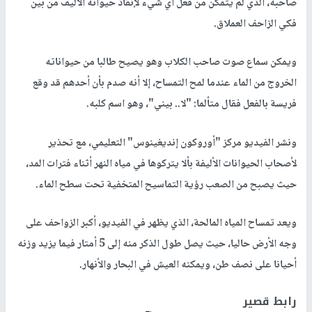
صاحبه، الذي لم يتمكن من فعل أي شيء لإنقاذ حيوانه الأليف من بين
فكي الزاحف العملاق.
ويمكن سماع صوت صاحب الكلاب وهو يصيح طالبا من حيواناته
الخروج من الماء عندما لمح التمساح، إلا أنه صدم بأن أحدهم قد وقع
فريسة بالفعل فقال متألما: "لا.. بيني"، وهو اسم كلبه.
ونشر الفيديو مركز "أوروكون إنديغينوس" التعليمي، مع تحذير
لأصحاب الحيوانات الأليفة بألا يتركوها في مياه النهر أثناء فترات المد،
حيث يصبح من الصعب رؤية التماسيح المتخفية تحت سطح الماء.
ويعد تمساح المياه المالحة، الذي يظهر في الفيديو، أكبر الزواحف على
وجه الأرض حاليا، حيث يصل طول الذكر منه إلى 5 أمتار فيما يزيد وزنه
أحيانا على نصف طن، ويمكنه العيش في البحار والأنهار.
رابط قصير