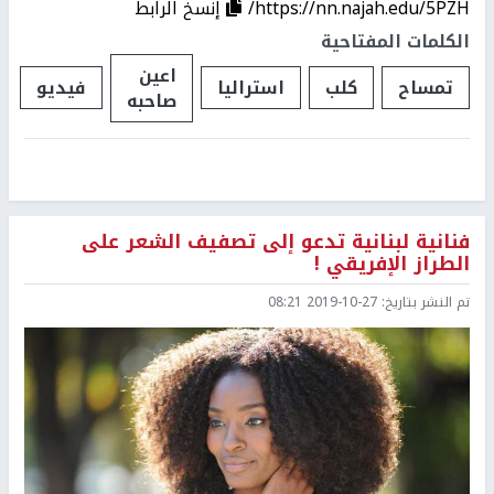
https://nn.najah.edu/5PZH/
إنسخ الرابط
الكلمات المفتاحية
اعين
تمساح
كلب
استراليا
فيديو
صاحبه
فنانية لبنانية تدعو إلى تصفيف الشعر على
الطراز الإفريقي !
تم النشر بتاريخ:
2019-10-27 08:21