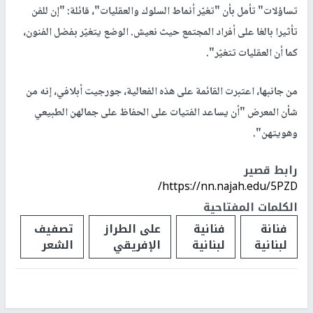
تساؤلات" تأمل بأن "تغيّر أنماط السلوك والعقليات"، قائلة: "إن للفن
تأثيرا بالغا على أفراد المجتمع حيث نعيش. الوضع يتغيّر بفضل الفنون،
كما أن العقليات تتغيّر".
من جانبها، اعتبرت القائمة على هذه الفعالية، جورجيت أبلافي، إنه من
شأن المعرض "أن يساعد الفتيات على الحفاظ على جمالهن الطبيعي
وهويتهن".
رابط قصير
https://nn.najah.edu/5PZD/
الكلمات المفتاحية
فنانة
فنانية
على الطراز
تصفيف
لبنانية
لبنانية
الإفريقي
الشعر