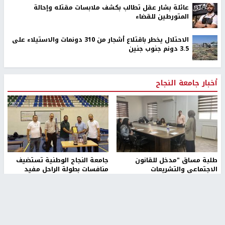
عائلة بشار عقل تطالب بكشف ملابسات مقتله وإحالة
المتورطين للقضاء
الاحتلال يخطر باقتلاع أشجار من 310 دونمات والاستيلاء على
3.5 دونم جنوب جنين
أخبار جامعة النجاح
طلبة مساق "مدخل للقانون
جامعة النجاح الوطنية تستضيف
الاجتماعي والتشريعات
منافسات بطولة الراحل مفيد
الاجتماعية"يزورون مركز حماية
اسماعيل لكرة اليد للناشئين
الأسرة
منذ 48 دقيقة
منذ ثانية