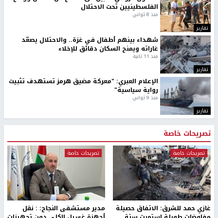
الفلسطينيين تحت الاحتلال
منذ 8 ثواني
تقارير
شهداء بينهم أطفال في غزة.. والاحتلال يصعّد
غاراته ويمنح السكان دقائق للإخلاء
منذ 11 ثانية
تقارير
الإعلام العبري: "معركة مضيق هرمز تستهدف تثبيت
رواية سياسية"
منذ 9 ثواني
تقارير
تصريحات خاصة
تصريحات خاصة
تصريحات خاصة
غازي حمد للشرق: الاتفاق حصيلة
مدير مستشفى النجاح: : نقل
مفاوضات طويلة استمرت ستة
أجهزة غسيل الكلى دون تجهيزات