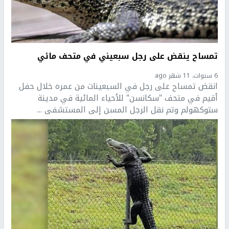
تمساح ينقض على رجل سبعيني في متحف مائي
6 سنوات، 11 شهر ago
انقض تمساح على رجل في السبعينات من عمره خلال حفل
أقيم في متحف "سكانسن" للأحياء المائية في مدينة
ستوكهولم وتم نقل الرجل المسن إلى المستشفى ...