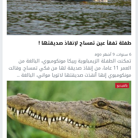
طفلة تفقأ عين تمساح لإنقاذ صديقتها !
6 سنوات، 9 أشهر ago
تمكنت الطفلة الزيمبابوية ربيكا مونكومبوي، البالغة من
العمر 11 عاما، من إنقاذ صديقة لها من فكي تمساح. وقالت
مونكومبوي إنها أنقذت صديقتها لاتويا مواني، البالغة ...
بالفيديو