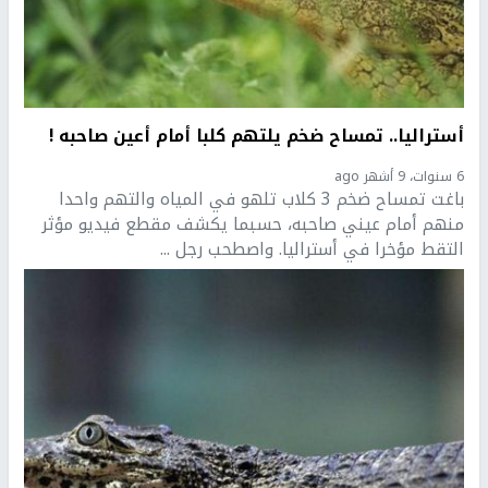
أستراليا.. تمساح ضخم يلتهم كلبا أمام أعين صاحبه !
6 سنوات، 9 أشهر ago
باغت تمساح ضخم 3 كلاب تلهو في المياه والتهم واحدا
منهم أمام عيني صاحبه، حسبما يكشف مقطع فيديو مؤثر
التقط مؤخرا في أستراليا. واصطحب رجل ...