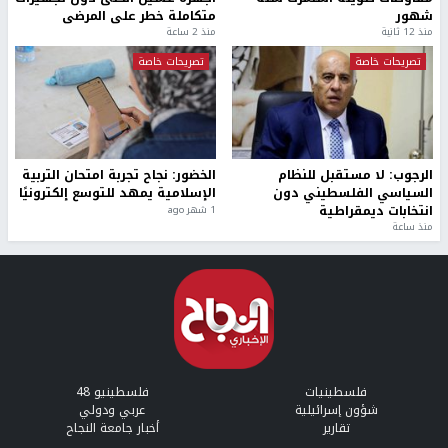
شهور
متكاملة خطر على المرضى
منذ 12 ثانية
منذ 2 ساعة
تصريحات خاصة
تصريحات خاصة
الرجوب: لا مستقبل للنظام
الخضور: نجاح تجربة امتحان التربية
السياسي الفلسطيني دون
الإسلامية يمهد للتوسع إلكترونيًا
انتخابات ديمقراطية
1 شهر ago
منذ ساعة
فلسطينيات
فلسطينيو 48
شؤون إسرائيلية
عربي ودولي
تقارير
أخبار جامعة النجاح