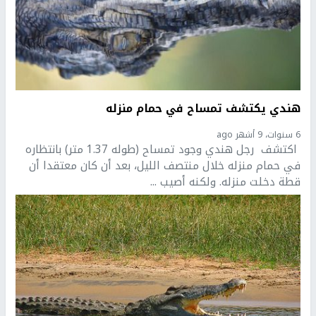
هندي يكتشف تمساح في حمام منزله
6 سنوات، 9 أشهر ago
اكتشف رجل هندي وجود تمساح (طوله 1.37 متر) بانتظاره
في حمام منزله خلال منتصف الليل، بعد أن كان معتقدا أن
قطة دخلت منزله. ولكنه أصيب ...