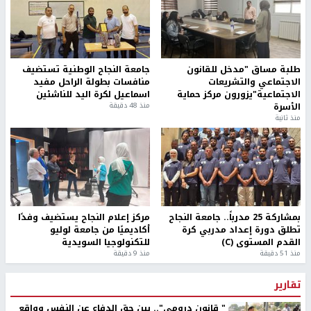
طلبة مساق "مدخل للقانون
جامعة النجاح الوطنية تستضيف
الاجتماعي والتشريعات
منافسات بطولة الراحل مفيد
الاجتماعية"يزورون مركز حماية
اسماعيل لكرة اليد للناشئين
الأسرة
منذ 48 دقيقة
منذ ثانية
بمشاركة 25 مدرباً.. جامعة النجاح
مركز إعلام النجاح يستضيف وفدًا
تطلق دورة إعداد مدربي كرة
أكاديميًا من جامعة لوليو
القدم المستوى (C)
للتكنولوجيا السويدية
منذ 51 دقيقة
منذ 9 دقيقة
تقارير
" قانون درومي".. بين حق الدفاع عن النفس وواقع