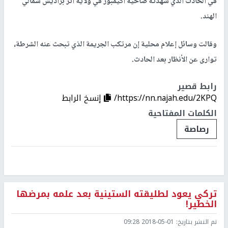
في الحادث الذي شهدته ضاحية أكيمبور في ولاية أتر براديش شمالي
الهند.
وقالت وسائل إعلام محلية إن مرتكب الجريمة الذي تبحث عنه الشرطة،
توارى عن الأنظار بعد الحادث.
رابط قصير
https://nn.najah.edu/2KPQ/
إنسخ الرابط
الكلمات المفتاحية
رصاصة
تركي يعود لطليقته الستينية بعد علمه بمرضها
الخطير!
تم النشر بتاريخ:
2018-05-01 09:28