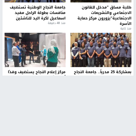
طلبة مساق "مدخل للقانون
جامعة النجاح الوطنية تستضيف
الاجتماعي والتشريعات
منافسات بطولة الراحل مفيد
الاجتماعية"يزورون مركز حماية
اسماعيل لكرة اليد للناشئين
الأسرة
منذ 48 دقيقة
منذ ثانية
بمشاركة 25 مدرباً.. جامعة النجاح
مركز إعلام النجاح يستضيف وفدًا
تطلق دورة إعداد مدربي كرة
أكاديميًا من جامعة لوليو
القدم المستوى (C)
للتكنولوجيا السويدية
منذ 51 دقيقة
منذ 9 دقيقة
تقارير
" قانون درومي".. بين حق الدفاع عن النفس وواقع
الفلسطينيين تحت الاحتلال
منذ 8 ثواني
تقارير