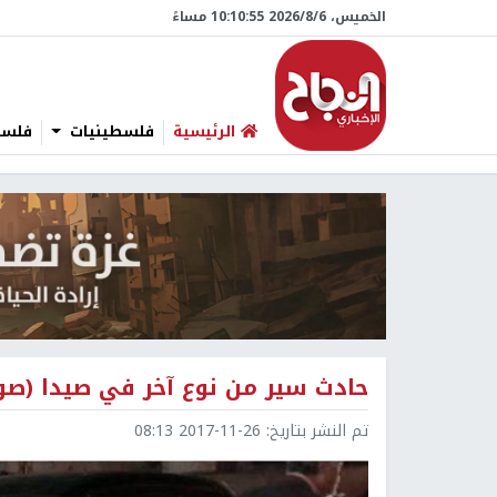
الخميس، 6/‏8/‏2026 10:10:57 مساءً
الرئيسية
فلسطينيات
فلسطي
حادث سير من نوع آخر في صيدا (صو
تم النشر بتاريخ:
2017-11-26 08:13