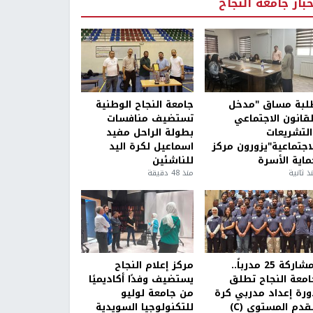
خبار جامعة النجاح
لبة مساق "مدخل
جامعة النجاح الوطنية
لقانون الاجتماعي
تستضيف منافسات
التشريعات
بطولة الراحل مفيد
لاجتماعية"يزورون مركز
اسماعيل لكرة اليد
ماية الأسرة
للناشئين
ذ ثانية
منذ 48 دقيقة
بمشاركة 25 مدرباً..
مركز إعلام النجاح
امعة النجاح تطلق
يستضيف وفدًا أكاديميًا
ورة إعداد مدربي كرة
من جامعة لوليو
قدم المستوى (C)
للتكنولوجيا السويدية