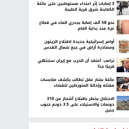
‏3 إصابات إثر اعتداء مستوطنين على عائلة
الكعابنة شرق قرية الطيبة
نحو 58 ألف إصابة بجدري الماء في قطاع
غزة منذ بداية العام
أوامر إسرائيلية جديدة لاقتلاع الزيتون
ومصادرة أراضٍ في جبع شمال القدس
ترامب: أعتقد أن الحرب مع إيران ستنتهي
قريبًا جدًا
عائلة بشار عقل تطالب بكشف ملابسات
مقتله وإحالة المتورطين للقضاء
الاحتلال يخطر باقتلاع أشجار من 310
دونمات والاستيلاء على 3.5 دونم جنوب
جنين