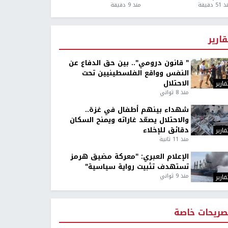
5 دقيقة
منذ 9 دقيقة
قارير
" قانون درومي".. بين حق الدفاع عن
النفس وواقع الفلسطينيين تحت
الاحتلال
قارير
منذ 8 ثواني
شهداء بينهم أطفال في غزة..
والاحتلال يصعّد غاراته ويمنح السكان
دقائق للإخلاء
قارير
منذ 11 ثانية
الإعلام العبري: "معركة مضيق هرمز
تستهدف تثبيت رواية سياسية"
منذ 9 ثواني
قارير
صريحات خاصة