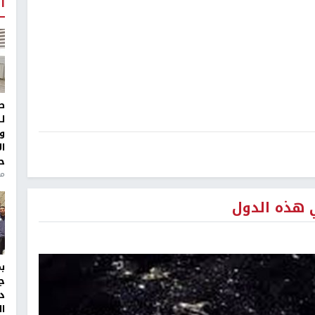
أ
ط
ل
و
ا
ح
من
ي هذه الدول
ج
د
ال