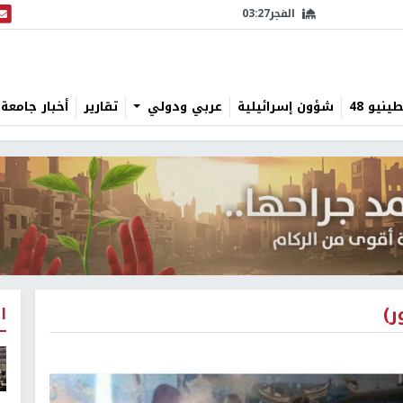
الفجر
03:27
البث
نيو 48
شؤون إسرائيلية
عربي ودولي
تقارير
أخبار جامعة 
ر)
ا