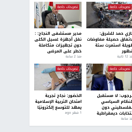
تصريحات خاصة
تصريحات خاصة
ازي حمد للشرق:
مدير مستشفى النجاح: :
لاتفاق حصيلة مفاوضات
نقل أجهزة غسيل الكلى
ويلة استمرت ستة
دون تجهيزات متكاملة
هور
خطر على المرضى
1 ثانية
منذ 2 ساعة
تصريحات خاصة
تصريحات خاصة
لرجوب: لا مستقبل
الخضور: نجاح تجربة
لنظام السياسي
امتحان التربية الإسلامية
لفلسطيني دون
يمهد للتوسع إلكترونيًا
نتخابات ديمقراطية
1 شهر ago
ذ ساعة