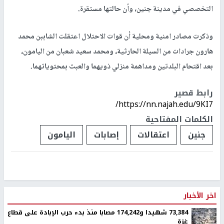
التخصصي في مدينة جنين، وأن حالتها مستقرة.
وذكرت مصادر امنية ومحلية أن قوات الاحتلال اعتقلت الشاببن محمد
هارون جرادات من السيلة الحارثية، ومحمد سعيد شعبان من اليامون،
بعد اقتحام البلدتين ومداهمة منزلي ذويهما والعبث بمحتوياتهما.
رابط قصير
https://nn.najah.edu/9KI7/
الكلمات المفتاحية
جنين
اعتقالات
إصابات
اليامون
اخر الأخبار
73,384 شهيدا و174,242 مصابا منذ بدء حرب الإبادة على قطاع
غزة