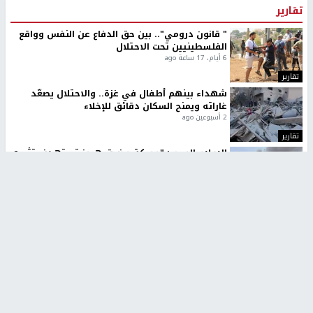
تقارير
" قانون درومي".. بين حق الدفاع عن النفس وواقع
الفلسطينيين تحت الاحتلال
6 أيام، 17 ساعة ago
تقارير
شهداء بينهم أطفال في غزة.. والاحتلال يصعّد
غاراته ويمنح السكان دقائق للإخلاء
2 أسبوعين ago
تقارير
الإعلام العبري: "معركة مضيق هرمز تستهدف تثبيت
رواية سياسية"
2 أسبوعين، 4 أيام ago
تقارير
تصريحات خاصة
تصريحات خاصة
تصريحات خاصة