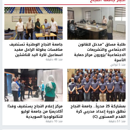
طلبة مساق "مدخل للقانون
جامعة النجاح الوطنية تستضيف
الاجتماعي والتشريعات
منافسات بطولة الراحل مفيد
الاجتماعية"يزورون مركز حماية
اسماعيل لكرة اليد للناشئين
الأسرة
منذ 48 دقيقة
منذ 5 ثواني
بمشاركة 25 مدرباً.. جامعة النجاح
مركز إعلام النجاح يستضيف وفدًا
تطلق دورة إعداد مدربي كرة
أكاديميًا من جامعة لوليو
القدم المستوى (C)
للتكنولوجيا السويدية
منذ 51 دقيقة
منذ 10 دقيقة