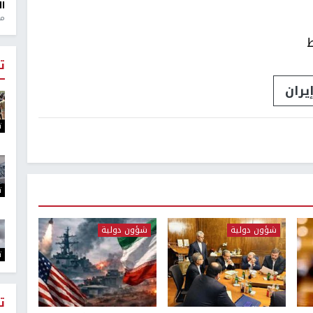
ال
منذ 1
ط
ت
يران
ت
ت
شؤون دولية
شؤون دولية
ت
ت