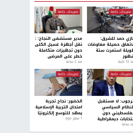
تصريحات خاصة
تصريحات خاصة
ازي حمد للشرق:
مدير مستشفى النجاح: :
لاتفاق حصيلة مفاوضات
نقل أجهزة غسيل الكلى
ويلة استمرت ستة
دون تجهيزات متكاملة
هور
خطر على المرضى
1 ثانية
منذ 2 ساعة
تصريحات خاصة
تصريحات خاصة
لرجوب: لا مستقبل
الخضور: نجاح تجربة
لنظام السياسي
امتحان التربية الإسلامية
لفلسطيني دون
يمهد للتوسع إلكترونيًا
نتخابات ديمقراطية
1 شهر ago
ذ ساعة