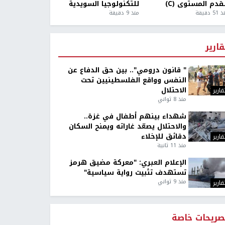
قدم المستوى (C)
للتكنولوجيا السويدية
5 دقيقة
منذ 9 دقيقة
قارير
" قانون درومي".. بين حق الدفاع عن
النفس وواقع الفلسطينيين تحت
الاحتلال
قارير
منذ 8 ثواني
شهداء بينهم أطفال في غزة..
والاحتلال يصعّد غاراته ويمنح السكان
دقائق للإخلاء
قارير
منذ 11 ثانية
الإعلام العبري: "معركة مضيق هرمز
تستهدف تثبيت رواية سياسية"
منذ 9 ثواني
قارير
صريحات خاصة