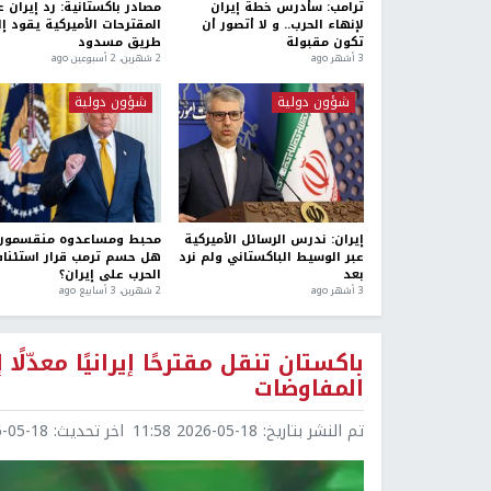
ترامب: سأدرس خطة إيران
مصادر باكستانية: رد إيران 
لإنهاء الحرب.. و لا أتصور أن
المقترحات الأميركية يقود إ
تكون مقبولة
طريق مسدود
3 أشهر ago
2 شهرين، 2 أسبوعين ago
شؤون دولية
شؤون دولية
إيران: ندرس الرسائل الأميركية
محبط ومساعدوه منقسمون.
عبر الوسيط الباكستاني ولم نرد
هل حسم ترمب قرار استئنا
بعد
الحرب على إيران؟
3 أشهر ago
2 شهرين، 3 أسابيع ago
باكستان تنقل مقترحًا إيرانيًا معدّل
المفاوضات
تم النشر بتاريخ:
2026-05-18 11:58
اخر تحديث:
5-18 11:58