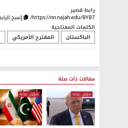
رابط قصير
https://nn.najah.edu/BYB7/
إنسخ الراب
الكلمات المفتاحية
الباكستان
المقترح الأمريكي
إ
مقالات ذات صلة
شؤون دولية
شؤون دولية