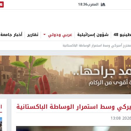
المغرب
18:36
البث
نيو 48
شؤون إسرائيلية
عربي ودولي
تقارير
أخبار جامعة 
مقترح أميركي وسط استمرار الوساطة الباكستانية
يركي وسط استمرار الوساطة الباكستانية
ا
2026-0