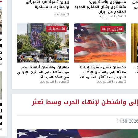
على
مسؤولون باكستانيون:
إيران: تلقينا الرد الأميركي
لى
متفائلون بشأن المقترح الجديد
والمفاوضات مستمرة
المقدم من إيران
3 أشهر ago
3 أشهر، 1 اسبوع. ago
شؤون دولية
فلسطينيات
غ
ا
ط
ش
منذ 2
.
باكستان تنقل مقترحًا إيرانيًا
طهران: واشنطن أبلغتنا عدم
ف
معدّلًا إلى واشنطن لإنهاء
موافقتها على المقترح الإيراني
الحرب وسط تعثر المفاوضات
في هذه المرحلة
2 شهرين، 3 أسابيع ago
2 شهرين، 3 أسابيع ago
ًا إلى واشنطن لإنهاء الحرب وسط تعثر
ا
ل
ا
2026-0
ا
من