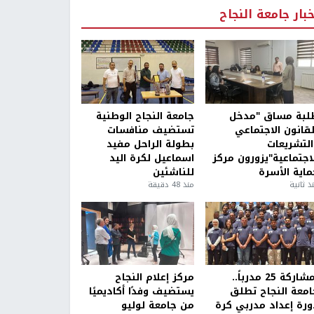
خبار جامعة النجاح
لبة مساق "مدخل
جامعة النجاح الوطنية
لقانون الاجتماعي
تستضيف منافسات
التشريعات
بطولة الراحل مفيد
لاجتماعية"يزورون مركز
اسماعيل لكرة اليد
ماية الأسرة
للناشئين
ذ ثانية
منذ 48 دقيقة
بمشاركة 25 مدرباً..
مركز إعلام النجاح
امعة النجاح تطلق
يستضيف وفدًا أكاديميًا
ورة إعداد مدربي كرة
من جامعة لوليو