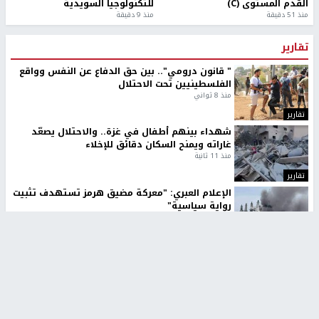
القدم المستوى (C)
للتكنولوجيا السويدية
منذ 51 دقيقة
منذ 9 دقيقة
تقارير
" قانون درومي".. بين حق الدفاع عن النفس وواقع
الفلسطينيين تحت الاحتلال
منذ 8 ثواني
تقارير
شهداء بينهم أطفال في غزة.. والاحتلال يصعّد
غاراته ويمنح السكان دقائق للإخلاء
منذ 11 ثانية
تقارير
الإعلام العبري: "معركة مضيق هرمز تستهدف تثبيت
رواية سياسية"
منذ 9 ثواني
تقارير
تصريحات خاصة
تصريحات خاصة
تصريحات خاصة