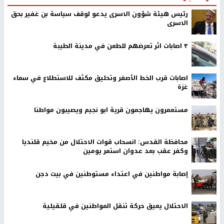
رئيس هيئة شؤون الاسرى يدعو لوقف سياسة بن غفير بحق
الاسرى
٣ اصابات اثر تعرضهم للطعن في مدينة الطيبة
اصابات قرب الخط الأصفر وتحليق مكثف للاستطلاع في سماء
غزة
مستعمرون يهاجمون قرية ابو نجيم ويصيبون مواطنا
محافظة القدس: انسحاب قوات الاحتلال من مخيم قلنديا
وكفر عقب بعد عدوان استمر يومين
إصابة مواطنين في اعتداء مستوطنين في بيت دجن
الاحتلال يعيق حركة تنقل المواطنين في قلقيلية