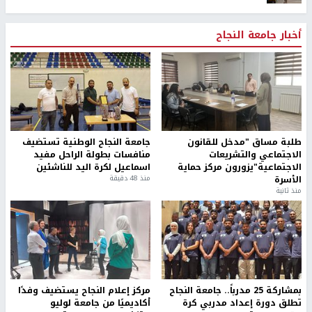
أخبار جامعة النجاح
طلبة مساق "مدخل للقانون
جامعة النجاح الوطنية تستضيف
الاجتماعي والتشريعات
منافسات بطولة الراحل مفيد
الاجتماعية"يزورون مركز حماية
اسماعيل لكرة اليد للناشئين
الأسرة
منذ 48 دقيقة
منذ ثانية
بمشاركة 25 مدرباً.. جامعة النجاح
مركز إعلام النجاح يستضيف وفدًا
تطلق دورة إعداد مدربي كرة
أكاديميًا من جامعة لوليو