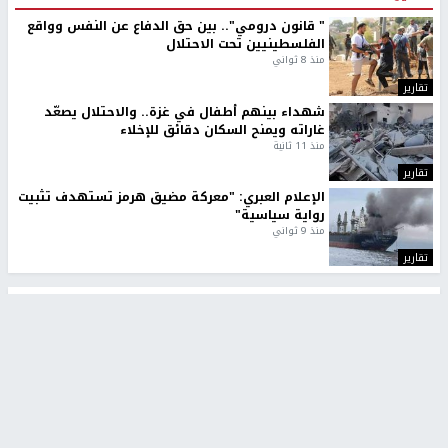
" قانون درومي".. بين حق الدفاع عن النفس وواقع
الفلسطينيين تحت الاحتلال
منذ 8 ثواني
تقارير
شهداء بينهم أطفال في غزة.. والاحتلال يصعّد
غاراته ويمنح السكان دقائق للإخلاء
منذ 11 ثانية
تقارير
الإعلام العبري: "معركة مضيق هرمز تستهدف تثبيت
رواية سياسية"
منذ 9 ثواني
تقارير
تصريحات خاصة
تصريحات خاصة
تصريحات خاصة