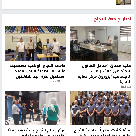
أخبار جامعة النجاح
طلبة مساق "مدخل للقانون
جامعة النجاح الوطنية تستضيف
الاجتماعي والتشريعات
منافسات بطولة الراحل مفيد
الاجتماعية"يزورون مركز حماية
اسماعيل لكرة اليد للناشئين
الأسرة
منذ 48 دقيقة
منذ ثانية
بمشاركة 25 مدرباً.. جامعة النجاح
مركز إعلام النجاح يستضيف وفدًا
تطلق دورة إعداد مدربي كرة
أكاديميًا من جامعة لوليو