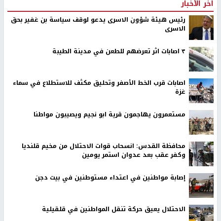
اخر الأخبار
رئيس هيئة شؤون الاسرى يدعو لوقف سياسة بن غفير بحق
الاسرى
٣ اصابات اثر تعرضهم للطعن في مدينة الطيبة
اصابات قرب الخط الأصفر وتحليق مكثف للاستطلاع في سماء
غزة
مستعمرون يهاجمون قرية ابو نجيم ويصيبون مواطنا
محافظة القدس: انسحاب قوات الاحتلال من مخيم قلنديا
وكفر عقب بعد عدوان استمر يومين
إصابة مواطنين في اعتداء مستوطنين في بيت دجن
الاحتلال يعيق حركة تنقل المواطنين في قلقيلية