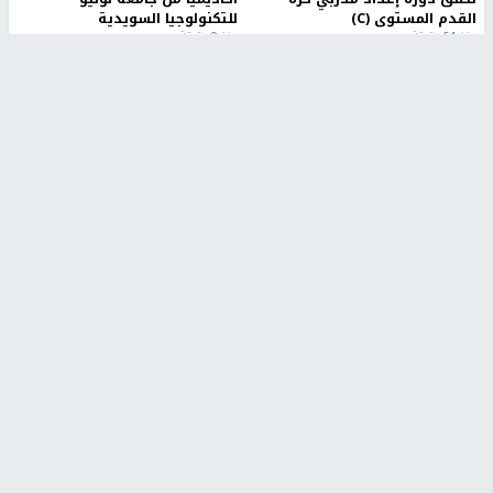
القدم المستوى (C)
للتكنولوجيا السويدية
منذ 51 دقيقة
منذ 9 دقيقة
تقارير
" قانون درومي".. بين حق الدفاع عن النفس وواقع
الفلسطينيين تحت الاحتلال
منذ 8 ثواني
تقارير
شهداء بينهم أطفال في غزة.. والاحتلال يصعّد
غاراته ويمنح السكان دقائق للإخلاء
منذ 11 ثانية
تقارير
الإعلام العبري: "معركة مضيق هرمز تستهدف تثبيت
رواية سياسية"
منذ 9 ثواني
تقارير
تصريحات خاصة
تصريحات خاصة
تصريحات خاصة