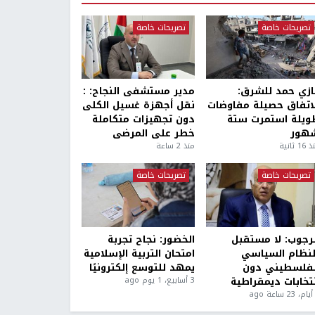
تصريحات خاصة
تصريحات خاصة
ازي حمد للشرق:
مدير مستشفى النجاح: :
لاتفاق حصيلة مفاوضات
نقل أجهزة غسيل الكلى
ويلة استمرت ستة
دون تجهيزات متكاملة
هور
خطر على المرضى
1 ثانية
منذ 2 ساعة
تصريحات خاصة
تصريحات خاصة
لرجوب: لا مستقبل
الخضور: نجاح تجربة
لنظام السياسي
امتحان التربية الإسلامية
لفلسطيني دون
يمهد للتوسع إلكترونيًا
نتخابات ديمقراطية
3 أسابيع، 1 يوم ago