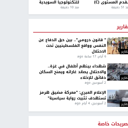
قدم المستوى (C)
للتكنولوجيا السويدية
5 دقيقة
منذ 10 دقيقة
قارير
" قانون درومي".. بين حق الدفاع عن
النفس وواقع الفلسطينيين تحت
الاحتلال
قارير
6 أيام، 17 ساعة ago
شهداء بينهم أطفال في غزة..
والاحتلال يصعّد غاراته ويمنح السكان
دقائق للإخلاء
قارير
2 أسبوعين ago
الإعلام العبري: "معركة مضيق هرمز
تستهدف تثبيت رواية سياسية"
2 أسبوعين، 4 أيام ago
قارير
صريحات خاصة