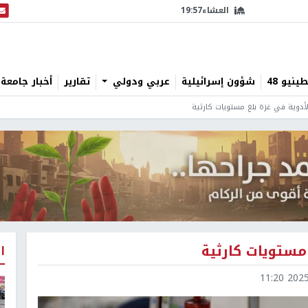
العشاء
19:57
البث
نيو 48
شؤون إسرائيلية
عربي ودولي
تقارير
أخبار جامعة 
أدوية في غزة بلغ مستويات كارثية
مستويات كارثية
ا
2025-0