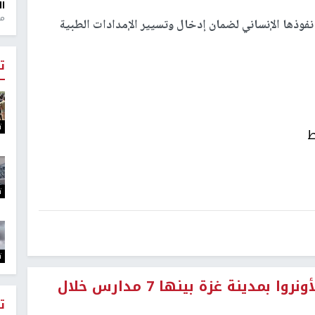
ال
منذ 1
فوذها الإنساني لضمان إدخال وتسيير الإمدادات الطبية
ت
ت
ط
ت
ت
لازاريني: إسرائيل قصفت 10 مبانٍ للأونروا بمدينة غزة بينها 7 مدارس خلال
ت