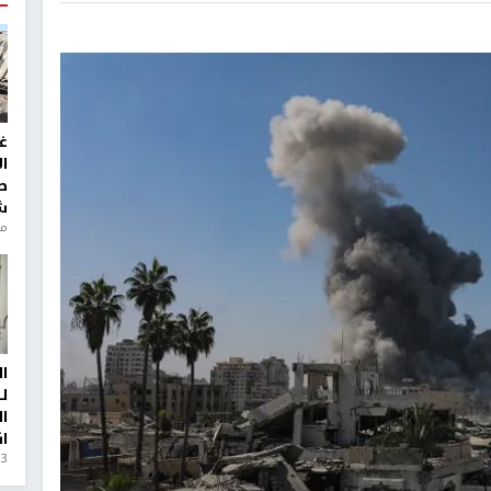
غ
ا
ط
ش
منذ 6
ا
ل
ا
ا
3 أيام، 23 ساعة ago