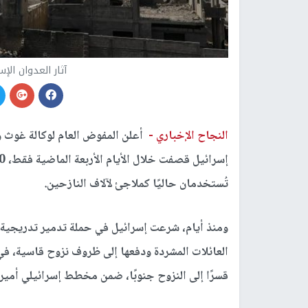
آثار العدوان الإ
النجاح الإخباري -
أعلن المفوض العام لوكالة غوث و
إسرائيل قصفت خلال الأيام الأربعة الماضية فقط، 10 مبانٍ تابعة للوكالة بمدينة
تُستخدمان حاليًا كملاجئ لآلاف النازحين.
ومنذ أيام، شرعت إسرائيل في حملة تدمير تدريجية ل
العائلات المشردة ودفعها إلى ظروف نزوح قاسية، في
قسرًا إلى النزوح جنوبًا، ضمن مخطط إسرائيلي أمي