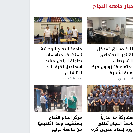
خبار جامعة النجاح
لبة مساق "مدخل
جامعة النجاح الوطنية
لقانون الاجتماعي
تستضيف منافسات
التشريعات
بطولة الراحل مفيد
لاجتماعية"يزورون مركز
اسماعيل لكرة اليد
ماية الأسرة
للناشئين
5 ثواني
منذ 48 دقيقة
بمشاركة 25 مدرباً..
مركز إعلام النجاح
امعة النجاح تطلق
يستضيف وفدًا أكاديميًا
ورة إعداد مدربي كرة
من جامعة لوليو