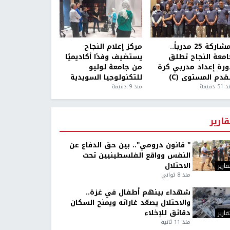
بمشاركة 25 مدرباً..
مركز إعلام النجاح
امعة النجاح تطلق
يستضيف وفدًا أكاديميًا
ورة إعداد مدربي كرة
من جامعة لوليو
قدم المستوى (C)
للتكنولوجيا السويدية
5 دقيقة
منذ 9 دقيقة
قارير
" قانون درومي".. بين حق الدفاع عن
النفس وواقع الفلسطينيين تحت
الاحتلال
قارير
منذ 8 ثواني
شهداء بينهم أطفال في غزة..
والاحتلال يصعّد غاراته ويمنح السكان
دقائق للإخلاء
قارير
منذ 11 ثانية