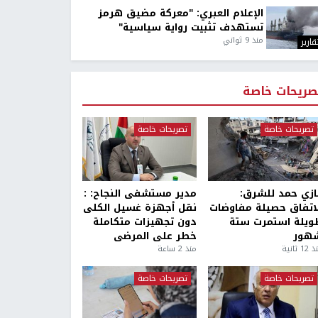
الإعلام العبري: "معركة مضيق هرمز
تستهدف تثبيت رواية سياسية"
منذ 9 ثواني
قارير
صريحات خاصة
تصريحات خاصة
تصريحات خاصة
ازي حمد للشرق:
مدير مستشفى النجاح: :
لاتفاق حصيلة مفاوضات
نقل أجهزة غسيل الكلى
ويلة استمرت ستة
دون تجهيزات متكاملة
هور
خطر على المرضى
1 ثانية
منذ 2 ساعة
تصريحات خاصة
تصريحات خاصة