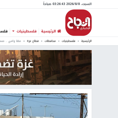
السبت، 8/‏8/‏2026 03:26:44 صباحاً
الرئيسية
فلسطينيات
فلسطي
الرئيسية
فلسطينيات
محافظات
قطاع غزة
مها وافي .. مسعف