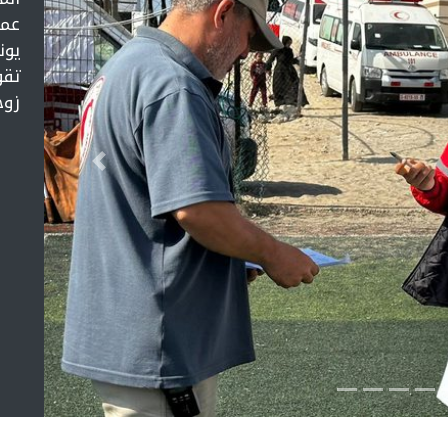
عمل
يون
تقو
زوج
التالي