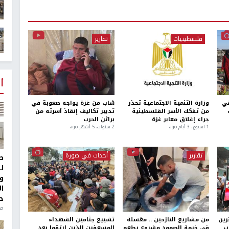
فلسطينيات
تقارير
أ
في
وزارة التنمية الاجتماعية تحذر
شاب من غزة يواجه صعوبة في
من تفكك الأسر الفلسطينية
تدبير تكاليف إنقاذ أسرته من
جراء إغلاق معابر غزة
براثن الحرب
1 اسبوع.، 3 أيام ago
2 سنوات، 5 أشهر ago
تقارير
أحداث في صورة
ط
ل
و
ا
ح
من
رين
من مشاريع النازحين .. مغسلة
تشييع جثامين الشهداء
ب
في خيمة الصمود مشروع يطعم
المسعفين الذين ارتقوا بعد