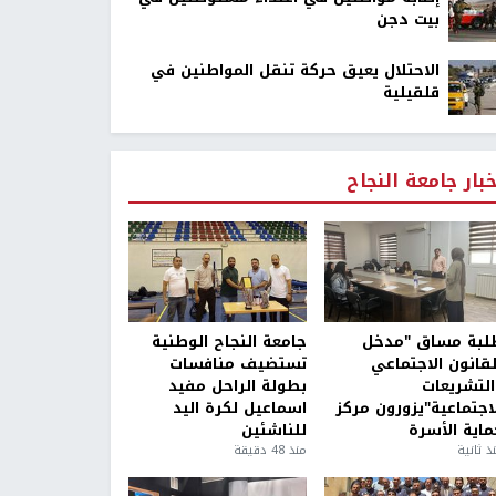
بيت دجن
الاحتلال يعيق حركة تنقل المواطنين في
قلقيلية
خبار جامعة النجاح
لبة مساق "مدخل
جامعة النجاح الوطنية
لقانون الاجتماعي
تستضيف منافسات
التشريعات
بطولة الراحل مفيد
لاجتماعية"يزورون مركز
اسماعيل لكرة اليد
ماية الأسرة
للناشئين
ذ ثانية
منذ 48 دقيقة