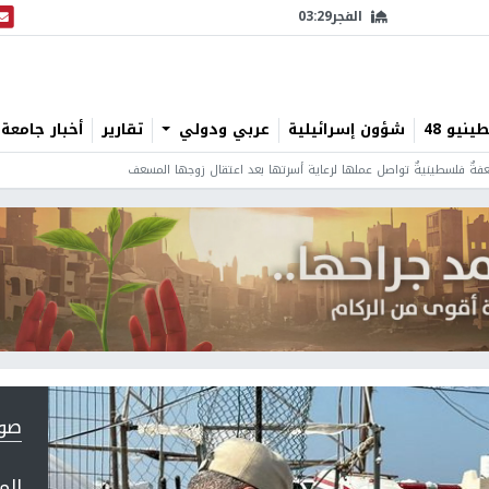
الفجر
03:29
البث
نيو 48
شؤون إسرائيلية
عربي ودولي
تقارير
أخبار جامعة 
ةٌ فلسطينيةٌ تواصل عملها لرعاية أسرتها بعد اعتقال زوجها المسعف
صورة 1
الم