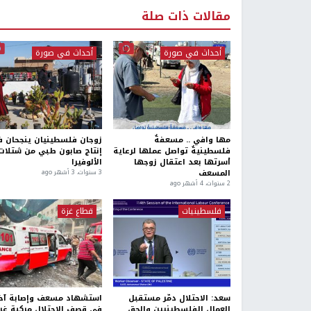
مقالات ذات صلة
أحداث في صورة
أحداث في صورة
مها وافي .. مسعفةٌ
زوجان فلسطينيان ينجحان 
فلسطينيةٌ تواصل عملها لرعاية
إنتاج صابون طبي من شتلات
أسرتها بعد اعتقال زوجها
الألوفيرا
المسعف
3 سنوات، 3 أشهر ago
2 سنوات، 4 أشهر ago
فلسطينيات
قطاع غزة
سعد: الاحتلال دمّر مستقبل
استشهاد مسعف وإصابة آخ
العمال الفلسطينيين والحق
في قصف الاحتلال مركبة غر