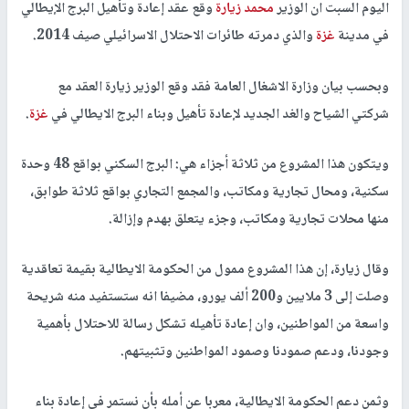
اليوم السبت ان الوزير
محمد زيارة
وقع عقد إعادة وتأهيل البرج الإيطالي
في مدينة
غزة
والذي دمرته طائرات الاحتلال الاسرائيلي صيف 2014.
وبحسب بيان وزارة الاشغال العامة فقد وقع الوزير زيارة العقد مع
شركتي الشياح والغد الجديد لإعادة تأهيل وبناء البرج الايطالي في
غزة
.
ويتكون هذا المشروع من ثلاثة أجزاء هي: البرج السكني بواقع 48 وحدة
سكنية، ومحال تجارية ومكاتب، والمجمع التجاري بواقع ثلاثة طوابق،
منها محلات تجارية ومكاتب، وجزء يتعلق بهدم وإزالة.
وقال زيارة، إن هذا المشروع ممول من الحكومة الايطالية بقيمة تعاقدية
وصلت إلى 3 ملايين و200 ألف يورو، مضيفا انه ستستفيد منه شريحة
واسعة من المواطنين، وان إعادة تأهيله تشكل رسالة للاحتلال بأهمية
وجودنا، ودعم صمودنا وصمود المواطنين وتثبيتهم.
وثمن دعم الحكومة الايطالية، معربا عن أمله بأن نستمر في إعادة بناء