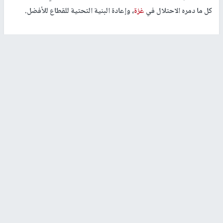
كل ما دمره الاحتلال في
غزة
، وإعادة البنية التحتية للقطاع للأفضل.
وكان وزير الاشغال العامة
محمد زيارة
قد قال يوم الثلاثاء الماضي خلال
لقاء حواري نظمه بيت الصحافة ان توقيع عقد بناء البرج الايطالي سيتم
خلال سبعة أيام.
رابط قصير
https://nn.najah.edu/72QN/
الكلمات المفتاحية
مدينة غزة
البرج الإيطالي
اخر الأخبار
48 إصابة منذ بدء عدوان الاحتلال على مخيم قلنديا وكفر
عقب شمال القدس