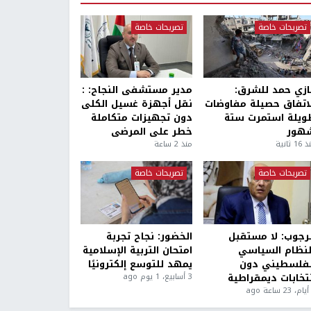
تصريحات خاصة
تصريحات خاصة
ازي حمد للشرق:
مدير مستشفى النجاح: :
لاتفاق حصيلة مفاوضات
نقل أجهزة غسيل الكلى
ويلة استمرت ستة
دون تجهيزات متكاملة
هور
خطر على المرضى
1 ثانية
منذ 2 ساعة
تصريحات خاصة
تصريحات خاصة
لرجوب: لا مستقبل
الخضور: نجاح تجربة
لنظام السياسي
امتحان التربية الإسلامية
لفلسطيني دون
يمهد للتوسع إلكترونيًا
نتخابات ديمقراطية
3 أسابيع، 1 يوم ago