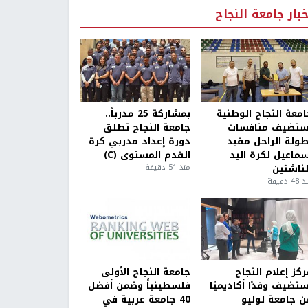
خبار جامعة النجاح
امعة النجاح الوطنية
بمشاركة 25 مدرباً..
ستضيف منافسات
جامعة النجاح تطلق
طولة الراحل مفيد
دورة إعداد مدربي كرة
سماعيل لكرة اليد
القدم المستوى (C)
لناشئين
منذ 51 دقيقة
4 دقيقة
كز إعلام النجاح
جامعة النجاح الأولى
ستضيف وفدًا أكاديميًا
فلسطينياً وضمن أفضل
ن جامعة لوليو
40 جامعة عربية في