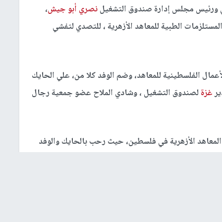
ني ورئيس مجلس إدارة صندوق التشغيل
نصري أبو جيش
،
والمستلزمات الطبية للمعاهد الأزهرية ، للتصدي لتفشي
أعمال الفلسطينية للمعاهد، وضم الوفد كلا من، علي الحايك
ير
غزة
لصندوق التشغيل ، وشادي الملاح عضو جمعية رجال
المعاهد الأزهرية في فلسطين، حيث رحب بالحايك والوفد
ريمة.
 الأزهرية، والصعوبات التي تواجه عملها، جراء الظروف