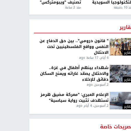
لتكنولوجيا السويدية
تصنيف "ويبومتركس"
1 دقيقة
منذ 2 ساعة
قارير
" قانون درومي".. بين حق الدفاع عن
النفس وواقع الفلسطينيين تحت
الاحتلال
قارير
6 أيام، 17 ساعة ago
شهداء بينهم أطفال في غزة..
والاحتلال يصعّد غاراته ويمنح السكان
دقائق للإخلاء
قارير
2 أسبوعين ago
الإعلام العبري: "معركة مضيق هرمز
تستهدف تثبيت رواية سياسية"
2 أسبوعين، 4 أيام ago
قارير
صريحات خاصة