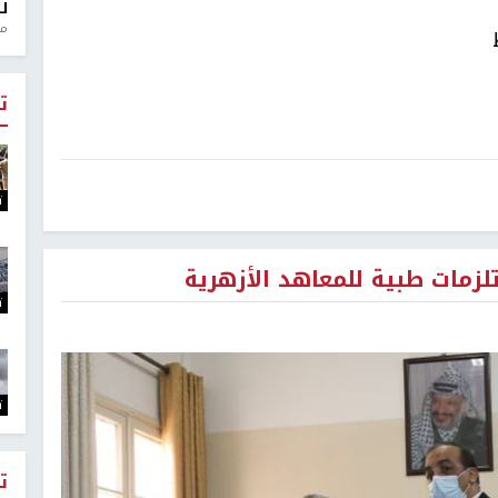
ل
منذ 0
ت
ت
لزمات طبية للمعاهد الأزهرية
ت
ت
ت