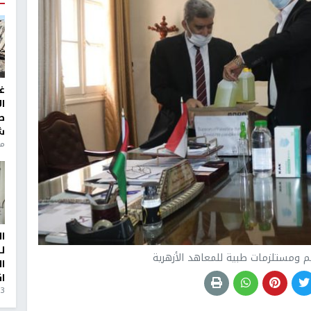
غ
ا
ط
ش
منذ 6
ا
ل
يم ومستلزمات طبية للمعاهد الأزهرية
ا
ا
3 أيام، 23 ساعة ago