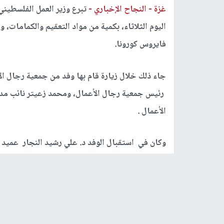
غزة -
النجاح الإخباري -
تبرع وزير العمل الفلسطي
اليوم الثلاثاء، بكمية من مواد التعقيم والكمامات، 
فايروس كورونا.
جاء ذلك خلال زيارة قام بها وفد من جمعية رجال ال
رئيس جمعية رجال الأعمال، ومحمد زعيتر نائب مد
الأعمال .
وكان في استقبال الوفد د. علي رشيد النجار عميد 
المرافق له، وشكرهم على تبرعهم السخي وزيارتهم الك
وشرح النجار للوفد الزائر بشكل موسع أوضاع المعاهد
الاقتصادية الصعبة، وجائحة كورونا.