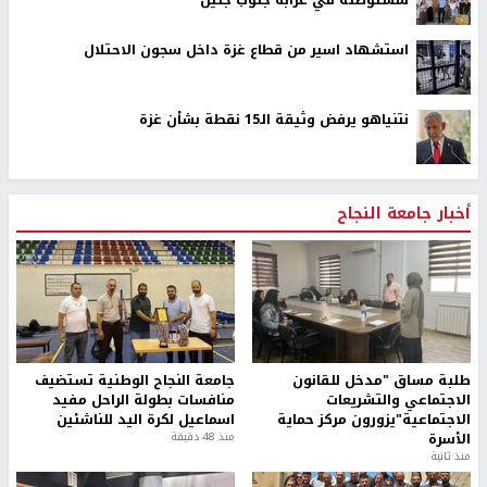
لمستوطنة في عرابة جنوب جنين
استشهاد اسير من قطاع غزة داخل سجون الاحتلال
نتنياهو يرفض وثيقة الـ15 نقطة بشأن غزة
أخبار جامعة النجاح
طلبة مساق "مدخل للقانون
جامعة النجاح الوطنية تستضيف
الاجتماعي والتشريعات
منافسات بطولة الراحل مفيد
الاجتماعية"يزورون مركز حماية
اسماعيل لكرة اليد للناشئين
الأسرة
منذ 48 دقيقة
منذ ثانية