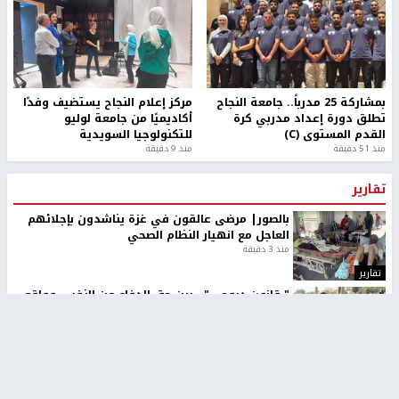
بمشاركة 25 مدرباً.. جامعة النجاح
مركز إعلام النجاح يستضيف وفدًا
تطلق دورة إعداد مدربي كرة
أكاديميًا من جامعة لوليو
القدم المستوى (C)
للتكنولوجيا السويدية
منذ 51 دقيقة
منذ 9 دقيقة
تقارير
بالصور| مرضى عالقون في غزة يناشدون بإجلائهم
العاجل مع انهيار النظام الصحي
منذ 3 دقيقة
تقارير
" قانون درومي".. بين حق الدفاع عن النفس وواقع
الفلسطينيين تحت الاحتلال
منذ 8 ثواني
تقارير
شهداء بينهم أطفال في غزة.. والاحتلال يصعّد
غاراته ويمنح السكان دقائق للإخلاء