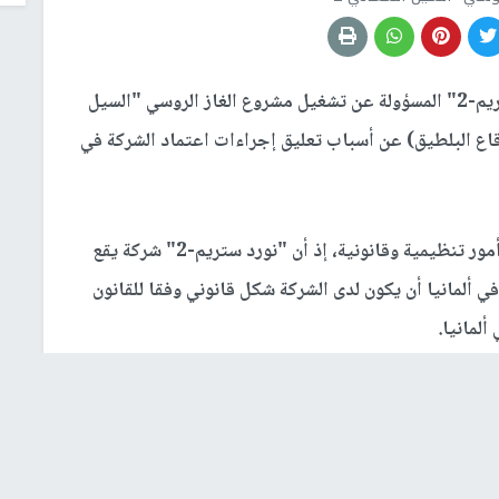
تحدثت شركة "نورد ستريم-2" المسؤولة عن تشغيل مشروع الغاز الروسي "السيل
يا عبر قاع البلطيق) عن أسباب تعليق إجراءات اعتماد الشركة في
ووفقا لما ذكرته وسائل إعلام فإن التعليق تم بسبب أمور تنظيمية وقانونية، إذ أن "نورد ستريم-2" شركة يقع
ألمانيا أن يكون لدى الشركة شكل قانوني وفقا للقانون
وقالت الشركة في بيان نشرته اليوم الثلاثاء، إن التعليق مرتبط بإجراءات تأسيس شركة تابعة لـ"نورد ستريم-2"،
وجاء في البيان "نشرت وكالة الشبكة الفيدرالية الألمانية (BNetzA) معلومات حول التعليق المؤقت لإجراءات
مانيا)".