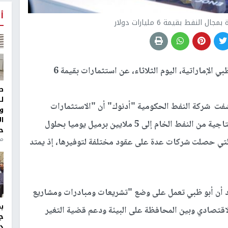
أ
لنفط بقيمة 6 مليارات دولار
أعلنت شركة بترول أبو ظبي الإماراتية، اليوم الثلاثاء، عن استثمارات بقيمة 6
ط
ل
شفت شركة النفط الحكومية "أدنوك" أن "الاستثمارات
و
ا
الجديدة تهدف إلى زيادة الحفر لرفع طاقة الدولة الإنتاجية من النفط الخام إلى 5 ملايين برميل يوميا بحلول
ح
من
 التي حصلت شركات عدة على عقود مختلفة لتوفيرها، إذ يمتد
أكد أن أبو ظبي تعمل على وضع "تشريعات ومبادرات ومشاريع
لاقتصادي وبين المحافظة على البيئة ودعم قضية التغير
ج
د