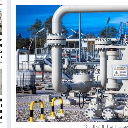
غ
ا
ط
ش
منذ 2
ا
ل
ا
ا
من
وسي "السيل الشمالي-2"