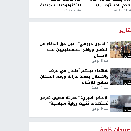
قدم المستوى (C)
للتكنولوجيا السويدية
5 دقيقة
منذ 9 دقيقة
قارير
" قانون درومي".. بين حق الدفاع عن
النفس وواقع الفلسطينيين تحت
الاحتلال
قارير
منذ 8 ثواني
شهداء بينهم أطفال في غزة..
والاحتلال يصعّد غاراته ويمنح السكان
دقائق للإخلاء
قارير
منذ 11 ثانية
الإعلام العبري: "معركة مضيق هرمز
تستهدف تثبيت رواية سياسية"
منذ 9 ثواني
قارير
صريحات خاصة