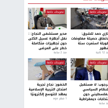
تصريحات خاصة
تصريحات خاصة
ازي حمد للشرق:
مدير مستشفى النجاح: :
لاتفاق حصيلة مفاوضات
نقل أجهزة غسيل الكلى
ويلة استمرت ستة
دون تجهيزات متكاملة
هور
خطر على المرضى
1 ثانية
منذ 2 ساعة
تصريحات خاصة
تصريحات خاصة
لرجوب: لا مستقبل
الخضور: نجاح تجربة
لنظام السياسي
امتحان التربية الإسلامية
لفلسطيني دون
يمهد للتوسع إلكترونيًا
نتخابات ديمقراطية
1 شهر ago
ذ ساعة