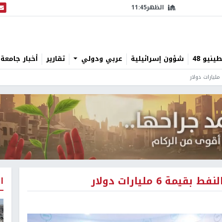
الظهر
11:45
البث
نيو 48
شؤون إسرائيلية
عربي ودولي
تقارير
أخبار جامعة 
 6 مليارات دولار
ا