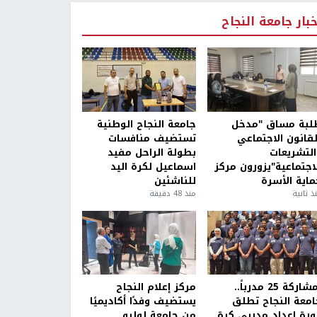
خبار جامعة النجاح
لبة مساق "مدخل
جامعة النجاح الوطنية
لقانون الاجتماعي
تستضيف منافسات
التشريعات
بطولة الراحل مفيد
لاجتماعية"يزورون مركز
اسماعيل لكرة اليد
ماية الأسرة
للناشئين
ذ ثانية
منذ 48 دقيقة
بمشاركة 25 مدرباً..
مركز إعلام النجاح
امعة النجاح تطلق
يستضيف وفدًا أكاديميًا
ورة إعداد مدربي كرة
من جامعة لوليو