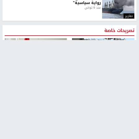
رواية سياسية"
منذ 9 ثواني
تقارير
تصريحات خاصة
تصريحات خاصة
تصريحات خاصة
غازي حمد للشرق: الاتفاق حصيلة
مدير مستشفى النجاح: : نقل
مفاوضات طويلة استمرت ستة
أجهزة غسيل الكلى دون تجهيزات
شهور
متكاملة خطر على المرضى
منذ 12 ثانية
منذ 2 ساعة
تصريحات خاصة
تصريحات خاصة
الرجوب: لا مستقبل للنظام
الخضور: نجاح تجربة امتحان التربية