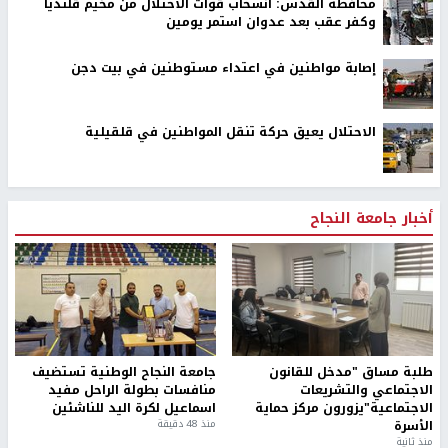
محافظة القدس: انسحاب قوات الاحتلال من مخيم قلنديا
وكفر عقب بعد عدوان استمر يومين
إصابة مواطنين في اعتداء مستوطنين في بيت دجن
الاحتلال يعيق حركة تنقل المواطنين في قلقيلية
أخبار جامعة النجاح
طلبة مساق "مدخل للقانون
جامعة النجاح الوطنية تستضيف
الاجتماعي والتشريعات
منافسات بطولة الراحل مفيد
الاجتماعية"يزورون مركز حماية
اسماعيل لكرة اليد للناشئين
الأسرة
منذ 48 دقيقة
منذ ثانية