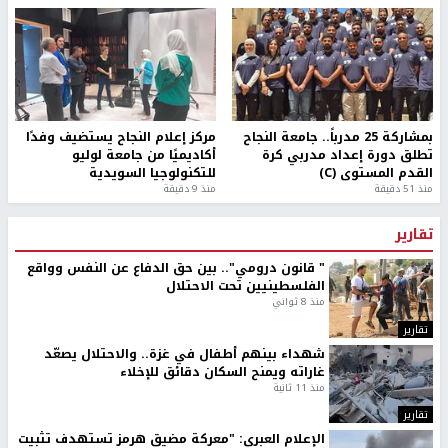
بمشاركة 25 مدرباً.. جامعة النجاح
مركز إعلام النجاح يستضيف وفدًا
تطلق دورة إعداد مدربي كرة
أكاديميًا من جامعة لوليو
القدم المستوى (C)
للتكنولوجيا السويدية
منذ 51 دقيقة
منذ 9 دقيقة
تقارير
" قانون درومي".. بين حق الدفاع عن النفس وواقع
الفلسطينيين تحت الاحتلال
منذ 8 ثواني
تقارير
شهداء بينهم أطفال في غزة.. والاحتلال يصعّد
غاراته ويمنح السكان دقائق للإخلاء
منذ 11 ثانية
تقارير
الإعلام العبري: "معركة مضيق هرمز تستهدف تثبيت