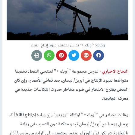
وكالة: "أوبك +" تدرس تخفيف قيود إنتاج النفط
النجاح الإخباري -
تدرس مجموعة "أوبك +" لمنتجي النفط، تخفيفا
متواضعا لقيود الإنتاج في أبريل/ نيسان، بعد تعافي الأسعار، وإن كان
البعض يقترح الانتظار في ضوء مخاطر حدوث انتكاسات جديدة في
معركة الجائحة.
وقالت مصادر في "أوبك +" لوكالة "رويترز"، إن زيادة الإنتاج 500 ألف
برميل يوميا من أبريل/ نيسان تبدو ممكنة دون التسبب في زيادة
بالمخزونات، لكن قرار الوزراء عندما يجتمعون في الرابع من مارس/ آذار