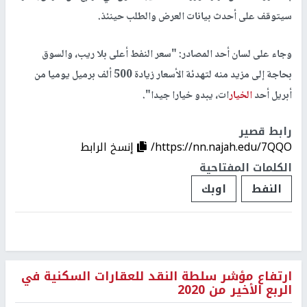
سيتوقف على أحدث بيانات العرض والطلب حينئذ.
وجاء على لسان أحد المصادر: "سعر النفط أعلى بلا ريب، والسوق
بحاجة إلى مزيد منه لتهدئة الأسعار زيادة 500 ألف برميل يوميا من
أبريل أحد
الخيار
ات، يبدو خيارا جيدا".
رابط قصير
https://nn.najah.edu/7QQO/
إنسخ الرابط
الكلمات المفتاحية
النفط
اوبك
ارتفاع مؤشر سلطة النقد للعقارات السكنية في
الربع الأخير من 2020