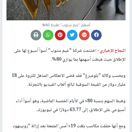
أسهم "غيم ستوب" تهبط 80%
النجاح الإخباري -
اختتمت شركة "غيم ستوب" أسوأ أسبوع لها على
الإطلاق حيث هبطت أسهمها بما يوازي 80%.
وبحسب وكالة "بلومبرغ" فقد قضى الانعكاس المذهل للثروة على 18
مليار دولار من القيمة السوقية لبائع ألعاب الفيديو بالتجزئة.
وهبط السهم بنسبة 80٪ في الأيام الخمسة الماضية، وهو أسوأ أداء
أسبوعي على الإطلاق، إلى 63.77 دولارًا في نيويورك.
ومع أنها حققت مكاسب بلغت 19٪ أمس الجمعة بعد إزالة "روبينهود