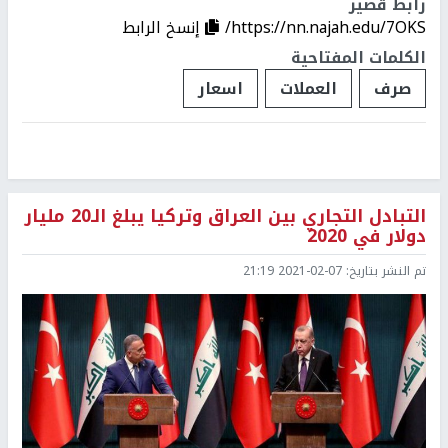
رابط قصير
https://nn.najah.edu/7OKS/
إنسخ الرابط
الكلمات المفتاحية
صرف
العملات
اسعار
التبادل التجاري بين العراق وتركيا يبلغ الـ20 مليار
دولار في 2020
تم النشر بتاريخ:
2021-02-07 21:19