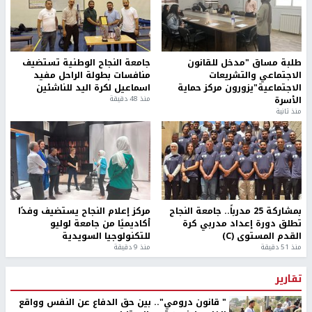
طلبة مساق "مدخل للقانون
جامعة النجاح الوطنية تستضيف
الاجتماعي والتشريعات
منافسات بطولة الراحل مفيد
الاجتماعية"يزورون مركز حماية
اسماعيل لكرة اليد للناشئين
الأسرة
منذ 48 دقيقة
منذ ثانية
بمشاركة 25 مدرباً.. جامعة النجاح
مركز إعلام النجاح يستضيف وفدًا
تطلق دورة إعداد مدربي كرة
أكاديميًا من جامعة لوليو
القدم المستوى (C)
للتكنولوجيا السويدية
منذ 51 دقيقة
منذ 9 دقيقة
تقارير
" قانون درومي".. بين حق الدفاع عن النفس وواقع