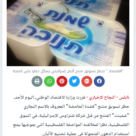
"الاقتصاد " تحظر تسويق منتج ألبان إسرائيلي يشكل خطرا على الصحة
نابلس -
النجاح الإخباري -
قررت وزارة الاقتصاد الوطني، اليوم الأحد،
حظر تسويق منتج "قشدة الحامضة" المعروف بالاسم التجاري
"شمينت" المنتج من قبل شركة شتراوس الإسرائيلية، في السوق
الفلسطينية، نظرا لمخالفته المواصفة الفلسطينية التي بموجبها يمنع
استخدام الدهون المتحولة في عملية تصنيع الألبان.