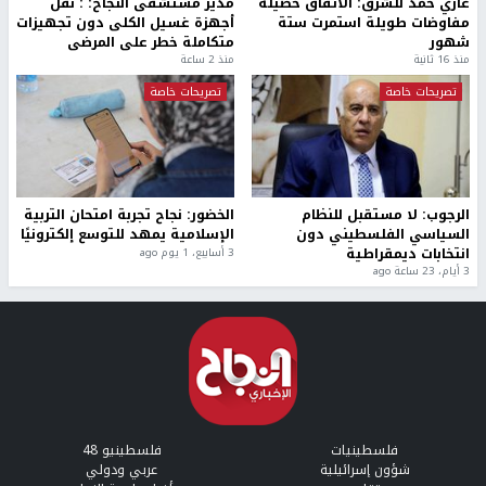
غازي حمد للشرق: الاتفاق حصيلة
مدير مستشفى النجاح: : نقل
مفاوضات طويلة استمرت ستة
أجهزة غسيل الكلى دون تجهيزات
شهور
متكاملة خطر على المرضى
منذ 16 ثانية
منذ 2 ساعة
تصريحات خاصة
تصريحات خاصة
الرجوب: لا مستقبل للنظام
الخضور: نجاح تجربة امتحان التربية
السياسي الفلسطيني دون
الإسلامية يمهد للتوسع إلكترونيًا
انتخابات ديمقراطية
3 أسابيع، 1 يوم ago
3 أيام، 23 ساعة ago
فلسطينيات
فلسطينيو 48
شؤون إسرائيلية
عربي ودولي