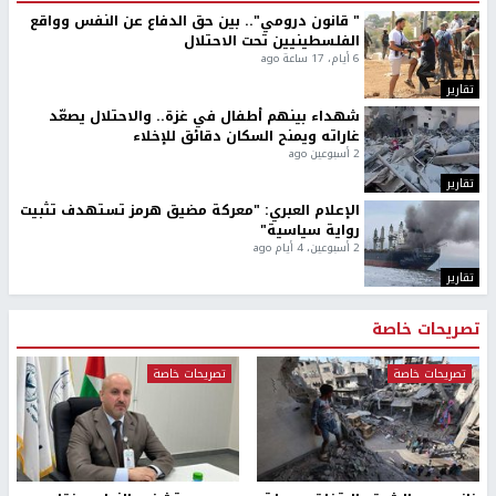
" قانون درومي".. بين حق الدفاع عن النفس وواقع
الفلسطينيين تحت الاحتلال
6 أيام، 17 ساعة ago
تقارير
شهداء بينهم أطفال في غزة.. والاحتلال يصعّد
غاراته ويمنح السكان دقائق للإخلاء
2 أسبوعين ago
تقارير
الإعلام العبري: "معركة مضيق هرمز تستهدف تثبيت
رواية سياسية"
2 أسبوعين، 4 أيام ago
تقارير
تصريحات خاصة
تصريحات خاصة
تصريحات خاصة