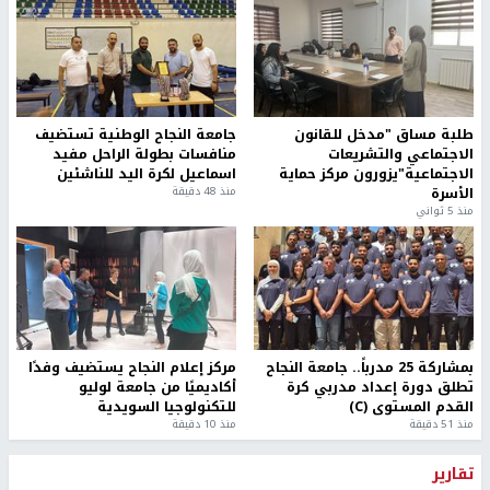
طلبة مساق "مدخل للقانون
جامعة النجاح الوطنية تستضيف
الاجتماعي والتشريعات
منافسات بطولة الراحل مفيد
الاجتماعية"يزورون مركز حماية
اسماعيل لكرة اليد للناشئين
الأسرة
منذ 48 دقيقة
منذ 5 ثواني
بمشاركة 25 مدرباً.. جامعة النجاح
مركز إعلام النجاح يستضيف وفدًا
تطلق دورة إعداد مدربي كرة
أكاديميًا من جامعة لوليو
القدم المستوى (C)
للتكنولوجيا السويدية
منذ 51 دقيقة
منذ 10 دقيقة
تقارير