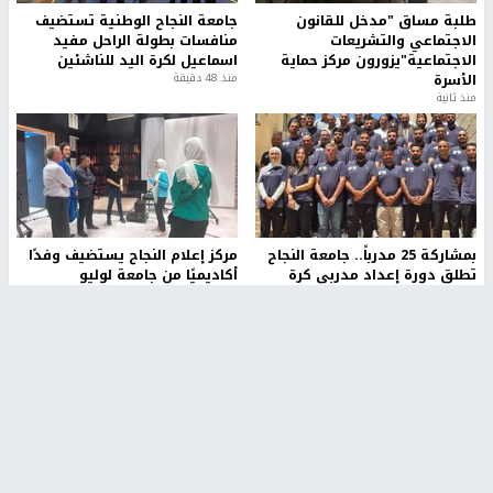
طلبة مساق "مدخل للقانون
جامعة النجاح الوطنية تستضيف
الاجتماعي والتشريعات
منافسات بطولة الراحل مفيد
الاجتماعية"يزورون مركز حماية
اسماعيل لكرة اليد للناشئين
الأسرة
منذ 48 دقيقة
منذ ثانية
بمشاركة 25 مدرباً.. جامعة النجاح
مركز إعلام النجاح يستضيف وفدًا
تطلق دورة إعداد مدربي كرة
أكاديميًا من جامعة لوليو
القدم المستوى (C)
للتكنولوجيا السويدية
منذ 51 دقيقة
منذ 9 دقيقة
تقارير
" قانون درومي".. بين حق الدفاع عن النفس وواقع
الفلسطينيين تحت الاحتلال
منذ 8 ثواني
تقارير
شهداء بينهم أطفال في غزة.. والاحتلال يصعّد