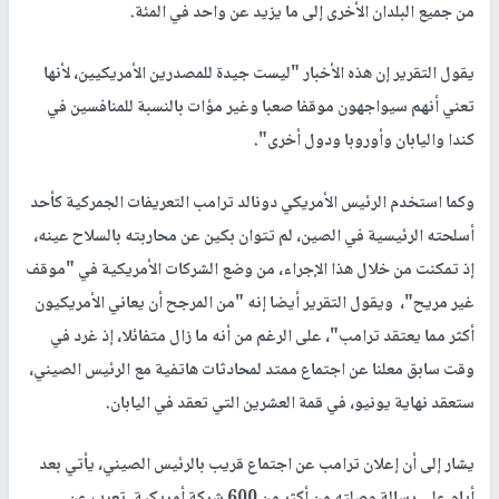
من جميع البلدان الأخرى إلى ما يزيد عن واحد في المئة.
يقول التقرير إن هذه الأخبار "ليست جيدة للمصدرين الأمريكيين، لأنها
تعني أنهم سيواجهون موقفا صعبا وغير مؤات بالنسبة للمنافسين في
كندا واليابان وأوروبا ودول أخرى".
وكما استخدم الرئيس الأمريكي دونالد ترامب التعريفات الجمركية كأحد
أسلحته الرئيسية في الصين، لم تتوان بكين عن محاربته بالسلاح عينه،
إذ تمكنت من خلال هذا الإجراء، من وضع الشركات الأمريكية في "موقف
غير مريح"، ويقول التقرير أيضا إنه "من المرجح أن يعاني الأمريكيون
أكثر مما يعتقد ترامب"، على الرغم من أنه ما زال متفائلا، إذ غرد في
وقت سابق معلنا عن اجتماع ممتد لمحادثات هاتفية مع الرئيس الصيني،
ستعقد نهاية يونيو، في قمة العشرين التي تعقد في اليابان.
يشار إلى أن إعلان ترامب عن اجتماع قريب بالرئيس الصيني، يأتي بعد
أيام على رسالة وصلته من أكثر من 600 شركة أمريكية، تعرب عن