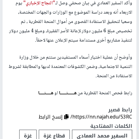
وأكد السفير العمادي في بيان صحفي وصل لـ
"النجاح الإخباري"
يوم
الاربعاء أنه وبعد دراسة الموضوع مع الوزارات والجهات المختصة،
وسعيا لتحقيق الاستفادة القصوى من أموال المنحة القطرية ، تم
تخصيص مبلغ 6 مليون دولار لإعانة الأسر الفقيرة، ومبلغ 4 مليون دولار
لتنفيذ مشاريع أخرى مستدامة سيتم الإعلان عنها لاحقاً.
وأوضح أن عملية اختيار أسماء المستفيدين ستتم من خلال وزارة
التنمية الاجتماعية، وضمن الكشوفات المعتمدة لديها والمطابقة لشروط
الاستفادة من المنحة.
رابط فحص المنحة القطرية
من
هـــــنـــــا
او
هــــنــــا
رابط قصير
https://nn.najah.edu/53RC/
إنسخ الرابط
الكلمات المفتاحية
السفير محمد العمادي
قطاع غزة
غزة