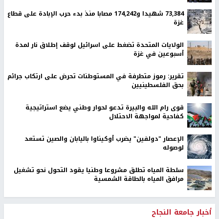
73,384 شهيدا و174,242 مصابا منذ بدء حرب الإبادة على قطاع
غزة
الولايات المتحدة تضغط على اسرائيل لوقف إطلاق نار لمدة
أسبوعين في غزة
تقرير: رموز متطرفة في المستوطنات تحرض على ارتكاب جرائم
بحق الفلسطينيين
قوى رام الله والبيرة تدعو لحوار وطني يضع استراتيجية
كفاحية لمواجهة الاحتلال
الإعصار "دولفين" يضرب أوكيناوا باليابان والصين تستعد
لوصوله
سلطة المياه تطلق مشروعا وطنيا يقود التحول نحو تشغيل
مرافق المياه بالطاقة الشمسية
أخبار جامعة النجاح