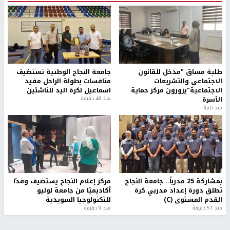
طلبة مساق "مدخل للقانون
جامعة النجاح الوطنية تستضيف
الاجتماعي والتشريعات
منافسات بطولة الراحل مفيد
الاجتماعية"يزورون مركز حماية
اسماعيل لكرة اليد للناشئين
الأسرة
منذ 48 دقيقة
منذ ثانية
بمشاركة 25 مدرباً.. جامعة النجاح
مركز إعلام النجاح يستضيف وفدًا
تطلق دورة إعداد مدربي كرة
أكاديميًا من جامعة لوليو
القدم المستوى (C)
للتكنولوجيا السويدية
منذ 51 دقيقة
منذ 9 دقيقة