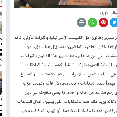
أ
اني حبيب
مشروع قانون حلّ الكنيست الإسرائيلية بالقراءة الأولى، فإنه
ط
ل
الرابعة خلال العامين الماضيين، فما زال هناك مزيد من
و
ا
صفقات التي من شأنها وحدها تمرير هذا القانون بالقراءات
ح
ن بالقراءة التمهيدية، كان كافياً لكشف طبيعة العلاقات
من
في الساحة الحزبية الإسرائيلية، كما كشفت مقدار الخداع
 مهدداً بعقد انتخابات رابعة، محاولاً إخافة وتهديد حزب
 رقم مقاعد من خانة واحدة، ما يعني سقوطه في ذيل
وكأنه يريد عقد هذه الانتخابات، لكي يتبين، خلال الساعات
ج
د
 نفسها توطئة لانتخابات قادمة، أن تهديداته كانت مجرّد
ال