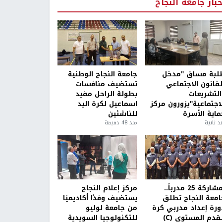
خبار جامعة النجاح
لبة مساق "مدخل
جامعة النجاح الوطنية
لقانون الاجتماعي
تستضيف منافسات
التشريعات
بطولة الراحل مفيد
لاجتماعية"يزورون مركز
اسماعيل لكرة اليد
ماية الأسرة
للناشئين
ذ ثانية
منذ 48 دقيقة
بمشاركة 25 مدرباً..
مركز إعلام النجاح
امعة النجاح تطلق
يستضيف وفدًا أكاديميًا
ورة إعداد مدربي كرة
من جامعة لوليو
قدم المستوى (C)
للتكنولوجيا السويدية