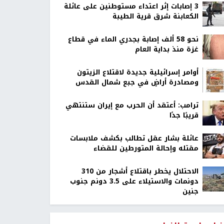
‏3 إصابات إثر اعتداء مستوطنين على عائلة
الكعابنة شرق قرية الطيبة
نحو 58 ألف إصابة بجدري الماء في قطاع
غزة منذ بداية العام
أوامر إسرائيلية جديدة لاقتلاع الزيتون
ومصادرة أراضٍ في جبع شمال القدس
ترامب: أعتقد أن الحرب مع إيران ستنتهي
قريبًا جدًا
عائلة بشار عقل تطالب بكشف ملابسات
مقتله وإحالة المتورطين للقضاء
الاحتلال يخطر باقتلاع أشجار من 310
دونمات والاستيلاء على 3.5 دونم جنوب
جنين