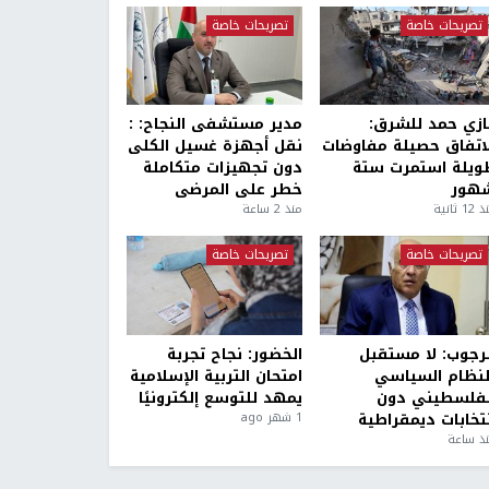
تصريحات خاصة
تصريحات خاصة
ازي حمد للشرق:
مدير مستشفى النجاح: :
لاتفاق حصيلة مفاوضات
نقل أجهزة غسيل الكلى
ويلة استمرت ستة
دون تجهيزات متكاملة
هور
خطر على المرضى
1 ثانية
منذ 2 ساعة
تصريحات خاصة
تصريحات خاصة
لرجوب: لا مستقبل
الخضور: نجاح تجربة
لنظام السياسي
امتحان التربية الإسلامية
لفلسطيني دون
يمهد للتوسع إلكترونيًا
نتخابات ديمقراطية
1 شهر ago
ذ ساعة