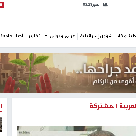
الفجر
03:28
البث
نيو 48
شؤون إسرائيلية
عربي ودولي
تقارير
أخبار جامعة 
لعربية المشتركة
ا