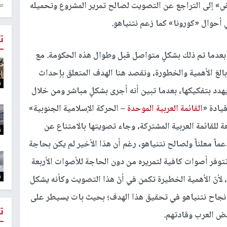
ض» إلى التراجع عن التصويت لصالح تمرير المشروع وتحميله
منذ 1
 أحوال «كورونا» كما زعم نتنياهو.
ت
، بعدما تم ذلك بشكلٍ متواصل قبل وطوال هذه الحكومة. مع
لغ الأهمية والخطورة، ونقصد هنا الهدف المتعلق بإحداث
ت
يهدد بتفكيكها، بعدما تبين أنه أجرى بشكلٍ مباشر ومن خلال
يادة «
القائمة العربية الموحدة
– الحركة الإسلامية الجنوبية»
 للقائمة العربية المشتركة، وجاء تصويتها بالامتناع عن
ت
 معلناً ولصالح نتنياهو، رغم أن هذا الأخير لم يكن بحاجة
تتوفر أصوات كافية لتمريره من دون الحاجة للأصوات الأربعة
ت
، لأنّ الأهمية الخطيرة تكمن في أنّ هذا التصويت وكأنه يشكل
ً عن نجاح نتنياهو في تحقيق هذا الهدف؛ بحيث بات يسيطر على
ت
ض العرب وقادتهم.