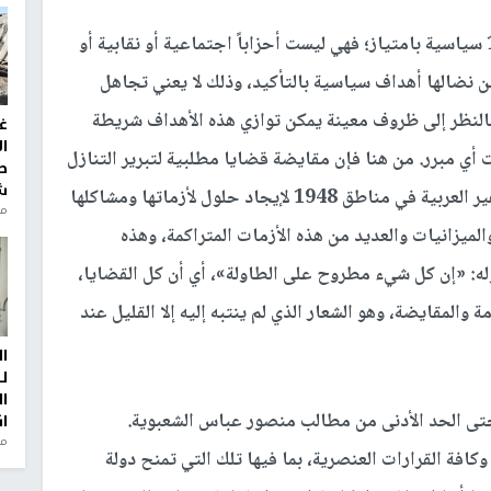
الأحزاب عموماً وفي فلسطين بما فيها مناطق 1948 سياسية بامتياز؛ فهي ليست أحزاباً اجتماعية أو نقابية أو
ن نضالها أهداف سياسية بالتأكيد، وذلك لا يعني تجاهل
بالنظر إلى ظروف معينة يمكن توازي هذه الأهداف شريطة
غ
ا
أي مبرر. من هنا فإن مقايضة قضايا مطلبية لتبرير التنازل
ط
ش
عن ثوابت سياسية، من خلال استغلال حاجة الجماهير العربية في مناطق 1948 لإيجاد حلول لأزماتها ومشاكلها
منذ 2
ميزانيات والعديد من هذه الأزمات المتراكمة، وهذه
ه: «إن كل شيء مطروح على الطاولة»، أي أن كل القضايا،
المقايضة، وهو الشعار الذي لم ينتبه إليه إلا القليل عند
ا
ل
ا
 حتى الحد الأدنى من مطالب منصور عباس الشعبوية.
ا
من
كافة القرارات العنصرية، بما فيها تلك التي تمنح دولة