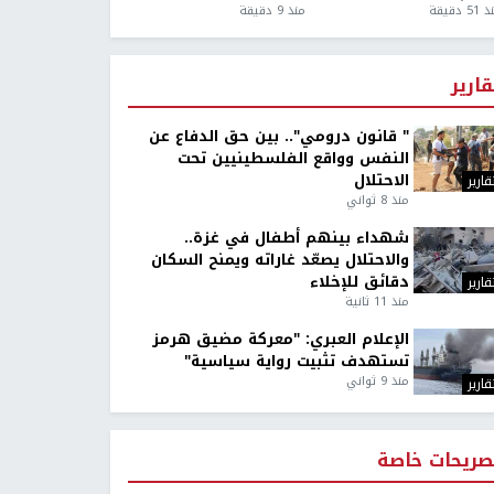
5 دقيقة
منذ 9 دقيقة
قارير
" قانون درومي".. بين حق الدفاع عن
النفس وواقع الفلسطينيين تحت
الاحتلال
قارير
منذ 8 ثواني
شهداء بينهم أطفال في غزة..
والاحتلال يصعّد غاراته ويمنح السكان
دقائق للإخلاء
قارير
منذ 11 ثانية
الإعلام العبري: "معركة مضيق هرمز
تستهدف تثبيت رواية سياسية"
منذ 9 ثواني
قارير
صريحات خاصة