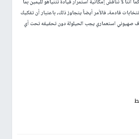
أننا لا نناقش إمكانية استمرار قيادة نتنياهو لليمين بما
نتخابات قادمة، فالأمر أيضاً يتجاوز ذلك، باعتبار أن تفكيك
 هدف صهيوني استعماري يجب الحيلولة دون تحقيقه تحت أي
ط