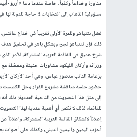
مناورة وخداعاً وكذباً، خاصة عندما دعا «أزرق-أبي
مسؤولية الذهاب إلى انتخابات لا حاجة للدولة لها في
فشل نتنياهو وللمرة الأولى تقريباً في خداع غانتس
ذلك فإن نتنياهو نجح وبشكلٍ باهر في تحقيق هدف با
شرخ عميق في القائمة العربية المشتركة، الأمر الذي 
وزرائه وأركان الليكود مشاورات حثيثة ومفصّلة مع ق
بزعامة النائب منصور عباس، وهي أحد الأركان الأربعة
حضور جلسة مناقشة مشروع القرار وحل الكنيست دعماً
إلى مثل هذا التصويت من الناحية العددية؛ ذلك أنه 
للقائمة، لذلك لا تكمن أي أهمية عددية لهذا التصويت
إعلاناً لانشقاق القائمة العربية المشتركة، وإعلانا
أحزب اليمين واليمين الديني، وكذلك على أصوات بع