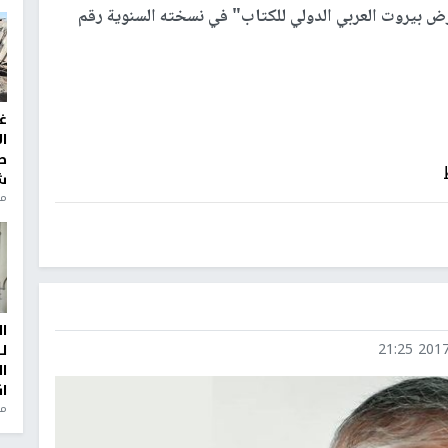
 بيروت العربي الدولي للكتاب" في نسخته السنوية رقم
غ
ا
ط
ش
منذ 2
ا
2017-1
ل
ا
ا
من