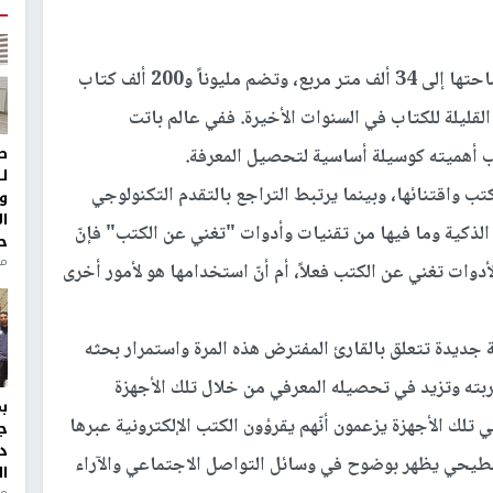
يقول الخبر إنّ الصين افتتحت مكتبة عامة تصل مساحتها إلى 34 ألف متر مربع، وتضم مليوناً و200 ألف كتاب
لقليلة للكتاب في السنوات الأخيرة. ففي عالم باتت
ط
ب أهميته كوسيلة أساسية لتحصيل المعرفة.
ل
ب واقتنائها، وبينما يرتبط التراجع بالتقدم التكنولوجي
و
ا
لذكية وما فيها من تقنيات وأدوات "تغني عن الكتب" فإنّ
ح
من
لأدوات تغني عن الكتب فعلاً، أم أنّ استخدامها هو لأمور أخرى
جديدة تتعلق بالقارئ المفترض هذه المرة واستمرار بحثه
ربته وتزيد في تحصيله المعرفي من خلال تلك الأجهزة
تلك الأجهزة يزعمون أنّهم يقرؤون الكتب الإلكترونية عبرها
ج
د
تسطيحي يظهر بوضوح في وسائل التواصل الاجتماعي والآراء
ال
منذ 1