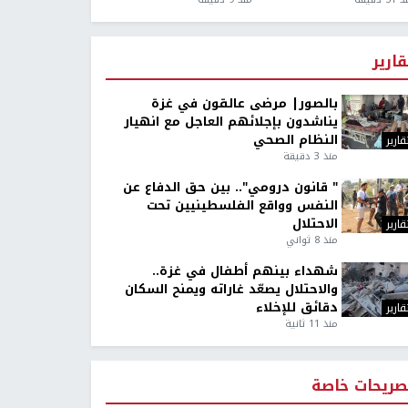
قارير
بالصور| مرضى عالقون في غزة
يناشدون بإجلائهم العاجل مع انهيار
النظام الصحي
قارير
منذ 3 دقيقة
" قانون درومي".. بين حق الدفاع عن
النفس وواقع الفلسطينيين تحت
الاحتلال
قارير
منذ 8 ثواني
شهداء بينهم أطفال في غزة..
والاحتلال يصعّد غاراته ويمنح السكان
دقائق للإخلاء
قارير
منذ 11 ثانية
صريحات خاصة