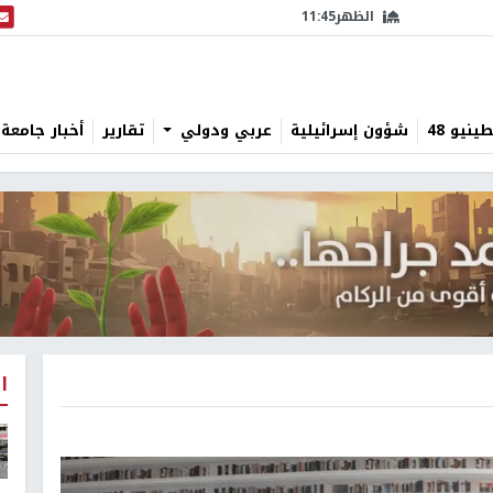
الظهر
11:45
البث
نيو 48
شؤون إسرائيلية
عربي ودولي
تقارير
أخبار جامعة 
ا