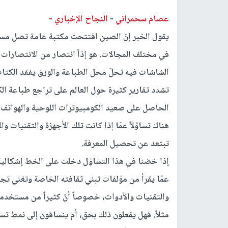
عصام سحمراني
-
النجاح الإخباري -
في مختلف المجالات. هو إذاً انتصار من الانتصارات ا
الشاشات فيه تحلّ محل الطباعة والورق يفقد الكتا
تشدد تقارير كثيرة حول العالم على تراجع طباعة الكت
الحاصل على صعيد الكومبيوترات اللوحية والهواتف ا
هناك تساؤلاً عمّا إذا كانت تلك الأجهزة والتقنيات وا
تبتعد عن تحصيل المعرفة.
إذا خضنا في هذا التساؤل دخلت على الخط إشكالية 
عمّا يقرأ من مؤلفات تبني ثقافته الخاصة وتغني تج
والتقنيات والأدوات، خصوصاً أنّ كثيراً من مستخدمي 
مثلاً. فهل يفعلون ذلك بحق، أم ينساقون إلى نمط 