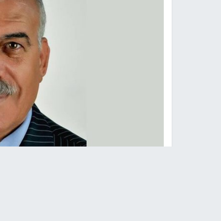
عمر حلمي الغول
-
النجاح الإخباري -
لم يعد مستغرب
مقولات وأفكارا تعكس إفلاسا وسقوطا مريعا من عر