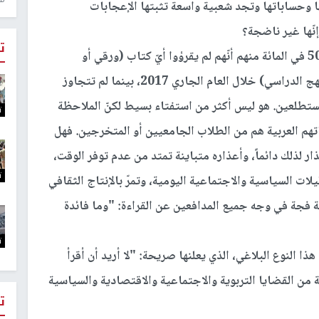
 وحساباتها وتجد شعبية واسعة تثبتها الإعجابات
نّها غير ناضجة؟
ت
في استفتاء سريع شمل 127 صديقاً ومتابعاً، أعلن 50 في المائة منهم أنّهم لم يقرؤوا أيّ كتاب (ورقي أو
إلكتروني) أو قرأوا كتاباً واحداً فقط (من خارج المنهج الدراسي) خلال العام الجاري 2017، بينما لم تتجاوز
 أكثر 18 في المائة من المستطلعين. هو ليس أكثر من استفتاء بسيط لكنّ الملاحظة
ت
تهم العربية هم من الطلاب الجامعيين أو المتخرجين. فهل
أعذار لذلك دائماً، وأعذاره متباينة تمتد من عدم توفر الوقت،
ت
يلات السياسية والاجتماعية اليومية، وتمرّ بالإنتاج الثقافي
ة فجة في وجه جميع المدافعين عن القراءة: "وما فائدة
ت
 هذا النوع البلاغي، الذي يعلنها صريحة: "لا أريد أن أقرأ
من القضايا التربوية والاجتماعية والاقتصادية والسياسية
ت