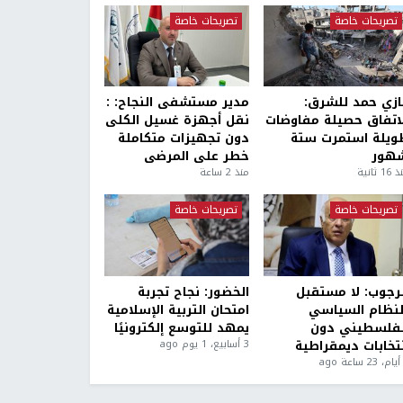
تصريحات خاصة
تصريحات خاصة
ازي حمد للشرق:
مدير مستشفى النجاح: :
لاتفاق حصيلة مفاوضات
نقل أجهزة غسيل الكلى
ويلة استمرت ستة
دون تجهيزات متكاملة
هور
خطر على المرضى
1 ثانية
منذ 2 ساعة
تصريحات خاصة
تصريحات خاصة
لرجوب: لا مستقبل
الخضور: نجاح تجربة
لنظام السياسي
امتحان التربية الإسلامية
لفلسطيني دون
يمهد للتوسع إلكترونيًا
نتخابات ديمقراطية
3 أسابيع، 1 يوم ago