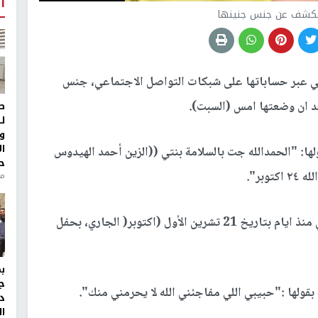
أ
كشف عن جنس جنينها
طي عبر حساباتها على شبكات التواصل الاجتماعي، جنس
د ان وضعتها امس (السبت).
ط
ل
و
ا
ها: "الحمدالله جت بالسلامة بنتي ((الزين أحمد الهيدوس
ح
بر".
منذ 
وكان الهيدوس احتفل بعيد ميلاد زوجته فوز الشطي منذ ايام بتاريخ 21 تشرين الأول (اكتوبر( الجاري، بحفل
ج
بقولها :"حبيبي اللي مفاجئني الله لا يحرمني منك".
د
ال