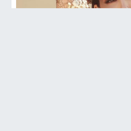
غيابها عن مهرجان الجونة
مهرجان الجونة السينمائي للمرة الأولى منذ انطلاقه، وهو ما