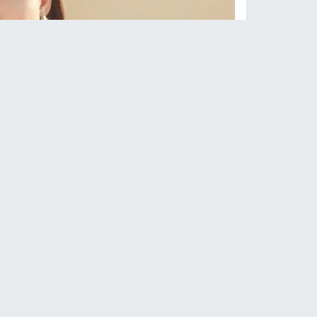
مي عمر تكشف سبب 
النجاح الإخباري -
غابت الفنانة مي عمر عن فعاليات 