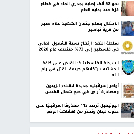
نحو 58 ألف إصابة بجدري الماء في قطاع
غزة منذ بداية العام
الاحتلال يسلم جثمان الشهيد علاء صبيح
من قرية تياسير
سلطة النقد: ارتفاع نسبة الشمول المالي
في فلسطين إلى 73% منتصف عام 2026
الشرطة الفلسطينية: القبض على كافة
المشتبه بارتكابهم جريمة القتل في رام
الله
أوامر إسرائيلية جديدة لاقتلاع الزيتون
ومصادرة أراضٍ في جبع شمال القدس
اليونيفيل ترصد 113 مقذوفًا إسرائيليًا على
جنوب لبنان وتحذر من هشاشة الوضع