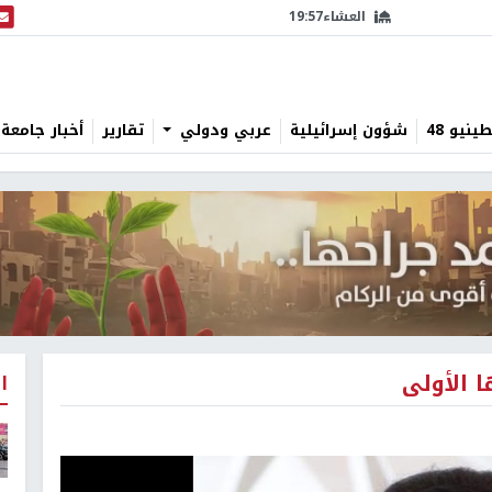
العشاء
19:57
البث
نيو 48
شؤون إسرائيلية
عربي ودولي
تقارير
أخبار جامعة 
 الأولى
ا