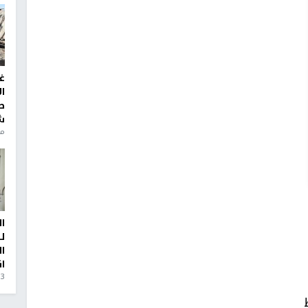
غ
ا
ط
ش
منذ 6
Oct 24, 2020 at 7:49am PDT
(@fouz_als
ا
ل
ا
ا
3 أيام، 23 ساعة ago