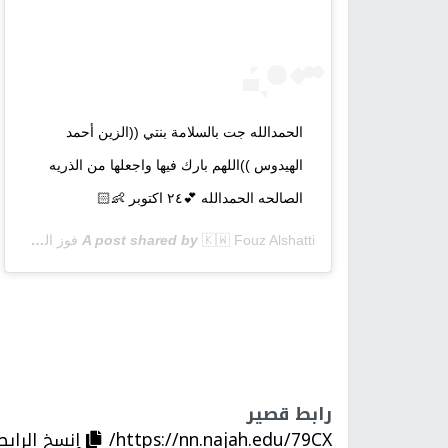
الحمدالله جت بالسلامة بنتي ((الزين أحمد
الهيدوس ))اللهم بارك فيها واجعلها من الذريه
الصالحه الحمدالله 💕٢٤ اكتوبر 👶🏻
🇰🇼 Fouz Alshatti فوز الشطي
A post shared by
hatti) on
رابط قصير
https://nn.najah.edu/79CX/
إنسخ الرابط