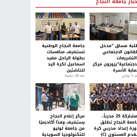
خبار جامعة النجاح
لبة مساق "مدخل
جامعة النجاح الوطنية
لقانون الاجتماعي
تستضيف منافسات
التشريعات
بطولة الراحل مفيد
لاجتماعية"يزورون مركز
اسماعيل لكرة اليد
ماية الأسرة
للناشئين
5 ثواني
منذ 48 دقيقة
بمشاركة 25 مدرباً..
مركز إعلام النجاح
امعة النجاح تطلق
يستضيف وفدًا أكاديميًا
ورة إعداد مدربي كرة
من جامعة لوليو
قدم المستوى (C)
للتكنولوجيا السويدية