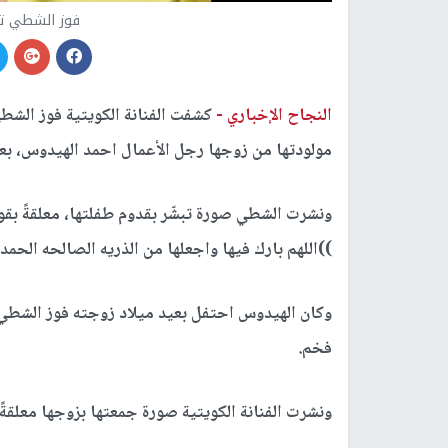
فوز الشطي ت
النجاح الإخباري -
كشفت الفنانة الكويتية فوز الش
مولودتها من زوجها رجل الأعمال احمد الهيدوس، بع
ونشرت الشطي صورة تبشّر بقدوم طفلتها، معلقةً بقول
))اللهم بارك فيها واجعلها من الذريه الصالحه الحمدالله ٢٤ اكتو
فخم.
ونشرت الفنانة الكويتية صورة جمعتها بزوجها معلقةً 