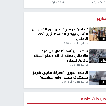
5 دقيقة
منذ 10 دقيقة
قارير
" قانون درومي".. بين حق الدفاع عن
النفس وواقع الفلسطينيين تحت
الاحتلال
قارير
6 أيام، 17 ساعة ago
شهداء بينهم أطفال في غزة..
والاحتلال يصعّد غاراته ويمنح السكان
دقائق للإخلاء
قارير
2 أسبوعين ago
الإعلام العبري: "معركة مضيق هرمز
تستهدف تثبيت رواية سياسية"
2 أسبوعين، 4 أيام ago
قارير
صريحات خاصة