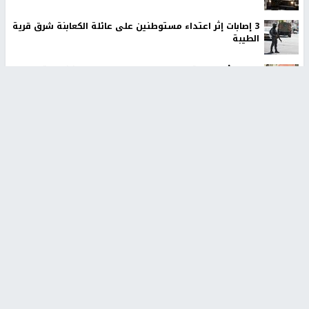
‏3 إصابات إثر اعتداء مستوطنين على عائلة الكعابنة شرق قرية
الطيبة
نحو 58 ألف إصابة بجدري الماء في قطاع غزة منذ بداية العام
أوامر إسرائيلية جديدة لاقتلاع الزيتون ومصادرة أراضٍ في
جبع شمال القدس
ترامب: أعتقد أن الحرب مع إيران ستنتهي قريبًا جدًا
تركيا والسعودية وباكستان ستوقع اتفاقية دفاعية مشتركة
اصابات قرب الخط الأصفر وتحليق مكثف للاستطلاع في سماء
غزة
أخبار جامعة النجاح