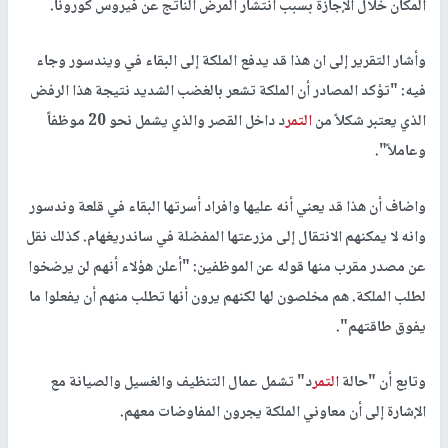
المكان خلال الإجازة بسبب انتشار المرض الناتج عن فيروس كورونا.
وأشار التقرير إلى ان هذا قد يدفع الملكة إلى البقاء في ويندسور وجاء
فيه: "تؤكد المصادر أن الملكة تشعر بالغضب الشديد نتيجة هذا الرفض
الذي يعتبر شكلاً من
التمر
د داخل القصر والذي يشمل نحو 20 موظفاً
وعاملاً".
واضاف أن هذا قد يعني أنه عليها وافراد أسرتها البقاء في قلعة وندسور
وانه لا يمكنهم الانتقال إلى مزرعتها المفضلة في ساندريغهام. كذلك نقل
عن مصدر مقرب منها قوله عن الموظفين: "أعلن هؤلاء أنهم لن يرضخوا
لطلب الملكة. هم مخلصون لها لكنهم يرون أنها تطلب منهم أن يفعلوا ما
يفوق طاقتهم".
وتابع أن "حالة
التمر
د" تشمل عمال التنظيف والغسيل والصيانة مع
الإشارة إلى أن معاوني الملكة يجرون المفاوضات معهم.