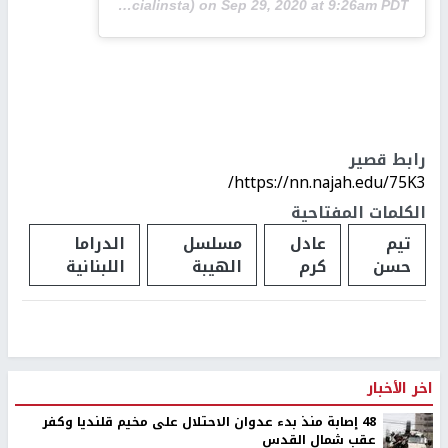
ram
(@adelkaramofficialinsta) on
Sep 29, 2020 at 9:26am PDT
رابط قصير
https://nn.najah.edu/75K3/
الكلمات المفتاحية
تيم
عادل
مسلسل
الدراما
حسن
كرم
الهيبة
اللبنانية
اخر الأخبار
48 إصابة منذ بدء عدوان الاحتلال على مخيم قلنديا وكفر
عقب شمال القدس