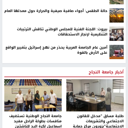
حالة الطقس: أجواء صافية صيفية والحرارة حول معدلها العام
بيروت: اللجنة الفنية للمجلس الوطني تناقش الترتيبات
التنظيمية لإنجاز الاستحقاقات
أمين عام الجامعة العربية يحذر من نهج إسرائيل بتغيير الواقع
على الأرض بالقوة
أخبار جامعة النجاح
طلبة مساق "مدخل للقانون
جامعة النجاح الوطنية تستضيف
الاجتماعي والتشريعات
منافسات بطولة الراحل مفيد
الاجتماعية"يزورون مركز حماية
اسماعيل لكرة اليد للناشئين