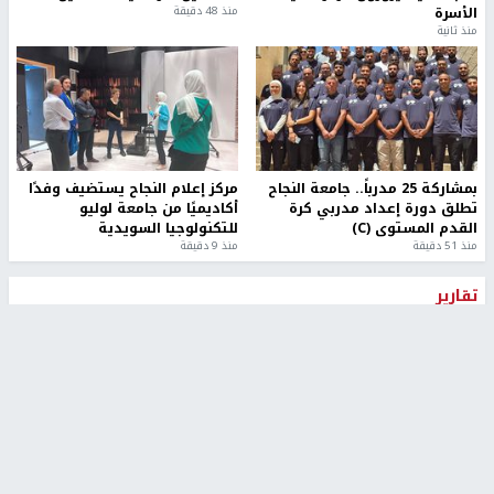
الأسرة
منذ 48 دقيقة
منذ ثانية
بمشاركة 25 مدرباً.. جامعة النجاح
مركز إعلام النجاح يستضيف وفدًا
تطلق دورة إعداد مدربي كرة
أكاديميًا من جامعة لوليو
القدم المستوى (C)
للتكنولوجيا السويدية
منذ 51 دقيقة
منذ 9 دقيقة
تقارير
" قانون درومي".. بين حق الدفاع عن النفس وواقع
الفلسطينيين تحت الاحتلال
منذ 8 ثواني
تقارير
شهداء بينهم أطفال في غزة.. والاحتلال يصعّد
غاراته ويمنح السكان دقائق للإخلاء
منذ 11 ثانية