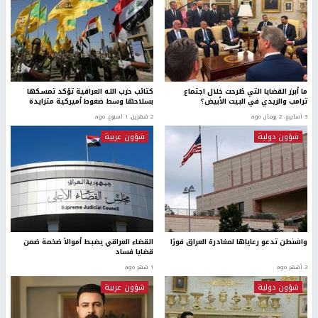
ما أبرز القضايا التي طُرحت خلال اجتماع
كتائب حزب الله العراقية تؤكد تمسكها
ترامب والزيدي في البيت الأبيض؟
بسلاحها وسط ضغوط أميركية متزايدة
3 أسابيع، 2 يومان ago
2 شهرين، 1 اسبوع. ago
شؤون دولية
شؤون عربية
واشنطن تدعو رعاياها لمغادرة العراق فورًا
القضاء العراقي يضبط أموالاً ضخمة ضمن
قضايا فساد
3 أشهر ago
1 شهر ago
شؤون دولية
شؤون عربية