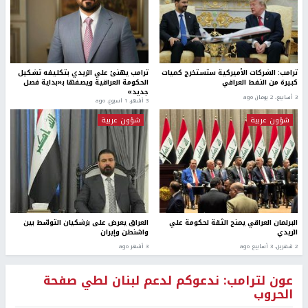
ترامب: الشركات الأميركية ستستخرج كميات
ترامب يهنئ علي الزيدي بتكليفه تشكيل
كبيرة من النفط العراقي
الحكومة العراقية ويصفها بـ«بداية فصل
جديد»
3 أسابيع، 2 يومان ago
3 أشهر، 1 اسبوع. ago
شؤون عربية
شؤون عربية
البرلمان العراقي يمنح الثقة لحكومة علي
العراق يعرض على بزشكيان التوسّط بين
الزيدي
واشنطن وإيران
2 شهرين، 3 أسابيع ago
3 أشهر ago
عون لترامب: ندعوكم لدعم لبنان لطي صفحة
الحروب