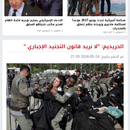
محكمة أميركية تحدد يونيو 2027 موعداً
الادعاء الإسرائيلي يعتزم توجيه لائحة اتهام
لمحاكمة مادورو وزوجته بتهم تتعلق
لمدير مكتب نتنياهو السابق
بالمخدرات
2 شهرين، 2 أسبوعين ago
2 أسبوعين، 3 أيام ago
الحريديم: "لا نريد قانون التجنيد الإجباري "
تم النشر بتاريخ:
2026-05-24 21:30