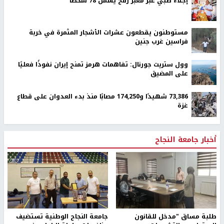
إجلاء طبي عبر معبر رفح يشمل 78 شخصًا
مستوطنون يقطعون عشرات الأشجار المثمرة في خربة
فراسين غرب جنين
وول ستريت جورنال: تفاهمات هرمز تمنح إيران نفوذًا فعليًا
على المضيق
73,386 شهيدًا و174,250 مصابًا منذ بدء العدوان على قطاع
غزة
أخبار جامعة النجاح
طلبة مساق "مدخل للقانون
جامعة النجاح الوطنية تستضيف