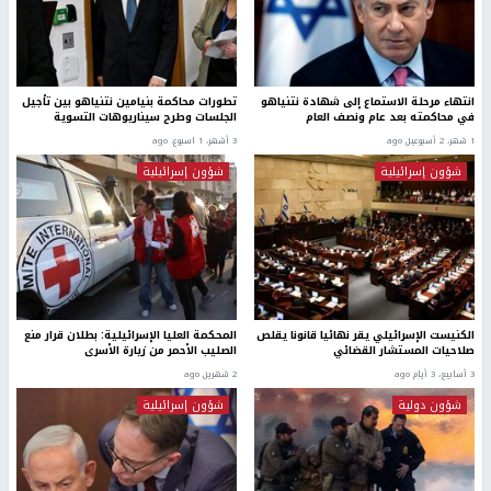
انتهاء مرحلة الاستماع إلى شهادة نتنياهو
تطورات محاكمة بنيامين نتنياهو بين تأجيل
في محاكمته بعد عام ونصف العام
الجلسات وطرح سيناريوهات التسوية
1 شهر، 2 أسبوعين ago
3 أشهر، 1 اسبوع. ago
شؤون إسرائيلية
شؤون إسرائيلية
الكنيست الإسرائيلي يقر نهائيا قانونا يقلص
المحكمة العليا الإسرائيلية: بطلان قرار منع
صلاحيات المستشار القضائي
الصليب الأحمر من زيارة الأسرى
3 أسابيع، 3 أيام ago
2 شهرين ago
شؤون دولية
شؤون إسرائيلية