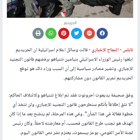
الحريديم
نابلس -
النجاح الإخباري -
قالت وسائل اعلام اسرائيلية ان الحريديم
ابلغوا رئيس الوزراء الاسرائيلي بنيامين نتنياهو برفضهم قانون التجنيد
الإجباري. وتشير مصادر سياسية إلى أن السبب وراء ذلك هو توقع
الحريديم تمرير القانون دون مشاركتهم.
وفق صحيفة يديعوت احرونوت فقد تم ابلاغ نتنياهو والائتلاف الحاكم:
"لا نثق إطلاقاً بأنكم ستطرحون قانون التجنيد الإجباري، ولن نتخذ أي
خطوة فعّالة في هذا الشأن". وفي هذه المرحلة، لم يتضح بعد ما إذا كان
الهدف هو تجنب طرح القانون فحسب، أم معارضته لاحقاً. وكان رئيس
لجنة الأمن القومي، بوعز بيسموث، يعتزم نشر نص القانون اليوم.