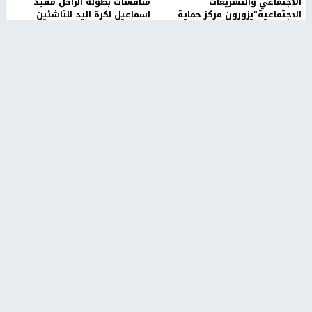
الاجتماعي والتشريعات
منافسات بطولة الراحل مفيد
الاجتماعية"يزورون مركز حماية
اسماعيل لكرة اليد للناشئين
الأسرة
منذ 48 دقيقة
منذ ثانية
بمشاركة 25 مدرباً.. جامعة النجاح
مركز إعلام النجاح يستضيف وفدًا
تطلق دورة إعداد مدربي كرة
أكاديميًا من جامعة لوليو
القدم المستوى (C)
للتكنولوجيا السويدية
منذ 51 دقيقة
منذ 9 دقيقة
تقارير
بالصور| مرضى عالقون في غزة يناشدون بإجلائهم
العاجل مع انهيار النظام الصحي
منذ 3 دقيقة
تقارير
" قانون درومي".. بين حق الدفاع عن النفس وواقع
الفلسطينيين تحت الاحتلال
منذ 8 ثواني