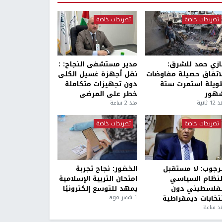
تصريحات خاصة
تصريحات خاصة
ازي حمد للشرق:
مدير مستشفى النجاح: :
لاتفاق حصيلة مفاوضات
نقل أجهزة غسيل الكلى
ويلة استمرت ستة
دون تجهيزات متكاملة
هور
خطر على المرضى
1 ثانية
منذ 2 ساعة
تصريحات خاصة
تصريحات خاصة
لرجوب: لا مستقبل
الخضور: نجاح تجربة
لنظام السياسي
امتحان التربية الإسلامية
لفلسطيني دون
يمهد للتوسع إلكترونيًا
نتخابات ديمقراطية
1 شهر ago
ذ ساعة