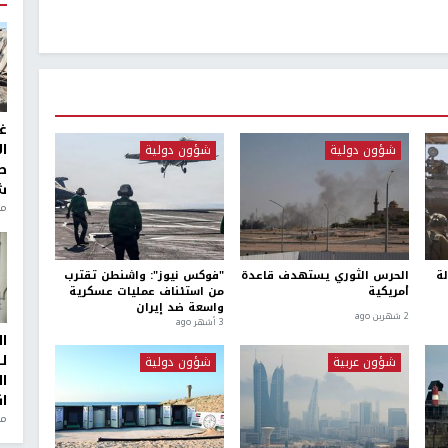
غ
ا
شؤون دولية
شؤون دولية
ط
ش
منذ 2
لة
الحرس الثوري يستهدف قاعدة
"فوكس نيوز": واشنطن تقترب
أمريكية
من استئناف عمليات عسكرية
واسعة ضد إيران
2 شهرين ago
3 أشهر ago
ا
ل
شؤون عربية
شؤون دولية
ا
ا
من