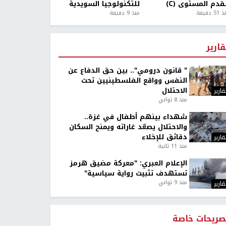
قدم المستوى (C)
للتكنولوجيا السويدية
5 دقيقة
منذ 9 دقيقة
قارير
" قانون درومي".. بين حق الدفاع عن
النفس وواقع الفلسطينيين تحت
الاحتلال
قارير
منذ 8 ثواني
شهداء بينهم أطفال في غزة..
والاحتلال يصعّد غاراته ويمنح السكان
دقائق للإخلاء
قارير
منذ 11 ثانية
الإعلام العبري: "معركة مضيق هرمز
تستهدف تثبيت رواية سياسية"
منذ 9 ثواني
قارير
صريحات خاصة