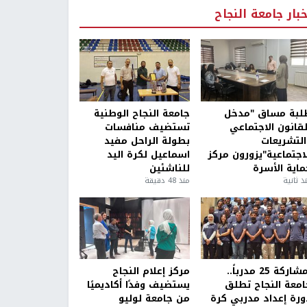
خبار جامعة النجاح
لبة مساق "مدخل
جامعة النجاح الوطنية
لقانون الاجتماعي
تستضيف منافسات
التشريعات
بطولة الراحل مفيد
لاجتماعية"يزورون مركز
اسماعيل لكرة اليد
ماية الأسرة
للناشئين
ذ ثانية
منذ 48 دقيقة
بمشاركة 25 مدرباً..
مركز إعلام النجاح
امعة النجاح تطلق
يستضيف وفدًا أكاديميًا
ورة إعداد مدربي كرة
من جامعة لوليو