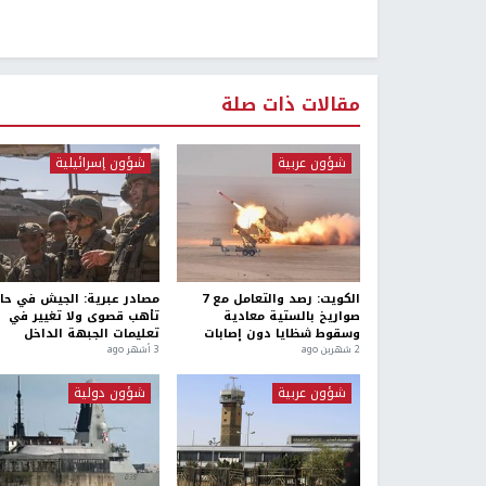
مقالات ذات صلة
شؤون عربية
شؤون إسرائيلية
الكويت: رصد والتعامل مع 7
مصادر عبرية: الجيش في حا
صواريخ بالستية معادية
تأهب قصوى ولا تغيير في
وسقوط شظايا دون إصابات
تعليمات الجبهة الداخل
2 شهرين ago
3 أشهر ago
شؤون عربية
شؤون دولية