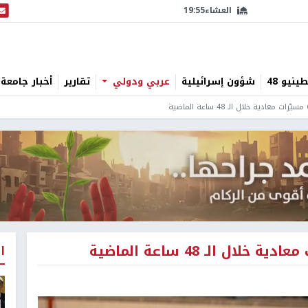
العشاء
19:55
البث
نيو 48
شؤون إسرائيلية
عربي ودولي
تقارير
أخبار جامعة 
ا