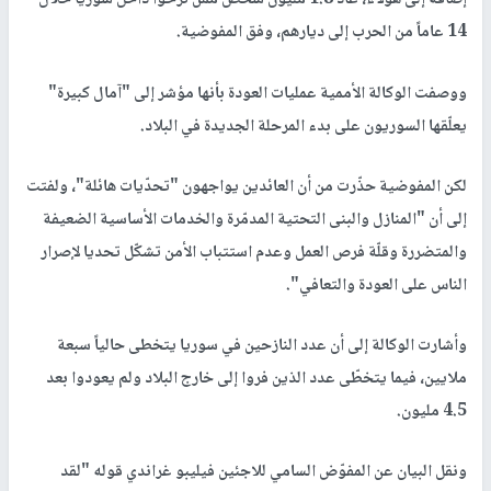
إضافةً إلى هؤلاء، عاد 1.8 مليون شخص ممن نزحوا داخل سوريا خلال
14 عاماً من الحرب إلى ديارهم، وفق المفوضية.
ووصفت الوكالة الأممية عمليات العودة بأنها مؤشر إلى "آمال كبيرة"
يعلّقها السوريون على بدء المرحلة الجديدة في البلاد.
لكن المفوضية حذّرت من أن العائدين يواجهون "تحدّيات هائلة"، ولفتت
إلى أن "المنازل والبنى التحتية المدمّرة والخدمات الأساسية الضعيفة
والمتضررة وقلّة فرص العمل وعدم استتباب الأمن تشكّل تحديا لإصرار
الناس على العودة والتعافي".
وأشارت الوكالة إلى أن عدد النازحين في سوريا يتخطى حالياً سبعة
ملايين، فيما يتخطّى عدد الذين فروا إلى خارج البلاد ولم يعودوا بعد
4.5 مليون.
ونقل البيان عن المفوّض السامي للاجئين فيليبو غراندي قوله "لقد