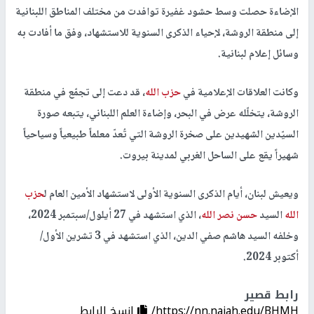
الإضاءة حصلت وسط حشود غفيرة توافدت من مختلف المناطق اللبنانية
إلى منطقة الروشة، لإحياء الذكرى السنوية للاستشهاد، وفق ما أفادت به
وسائل إعلام لبنانية.
وكانت العلاقات الإعلامية في
حزب الله
، قد دعت إلى تجمّع في منطقة
الروشة، يتخلّله عرض في البحر، وإضاءة العلم اللبناني، يتبعه صورة
السيّدين الشهيدين على صخرة الروشة التي تُعدّ معلماً طبيعياً وسياحياً
شهيراً يقع على الساحل الغربي لمدينة بيروت.
ويعيش لبنان، أيام الذكرى السنوية الأولى لاستشهاد الأمين العام ل
حزب
الله
السيد
حسن نصر الله
، الذي استشهد في 27 أيلول/سبتمبر 2024،
وخلفه السيد هاشم صفي الدين، الذي استشهد في 3 تشرين الأول/
أكتوبر 2024.
رابط قصير
https://nn.najah.edu/BHMH/
إنسخ الرابط