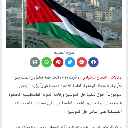
صورة تعبيرية
وكالات -
النجاح الإخباري -
رحّبت وزارة الخارجية وشؤون المغتربين
الأرنية، باعتماد الجمعية العامة للأمم المتحدة قراراً يؤيد "إعلان
نيويورك" حول تنفيذ حل الدولتين وإقامة الدولة الفلسطينية، كخطوة
هامة نحو تلبية حقوق الشعب الفلسطيني وفي مقدمها إقامة دولته
المستقلة على أساس حل الدولتين.
وأكّد الناطق الرسمي باسم الوزارة فؤاد المجالي ترحيب المملكة بتبنّي