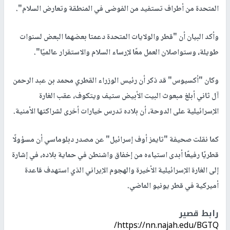
المتحدة من أطراف تستفيد من الفوضى في المنطقة وتعارض السلام".
وأكد البيان أن "قطر والولايات المتحدة دعمتا بعضهما البعض لسنوات
طويلة، وستواصلان العمل معًا لإرساء السلام والاستقرار عالميًا".
وكان "أكسيوس" قد ذكر أن رئيس الوزراء القطري محمد بن عبد الرحمن
آل ثاني أبلغ مبعوث البيت الأبيض ستيف ويتكوف، عقب الغارة
الإسرائيلية على الدوحة، أن بلاده تدرس خيارات أخرى لشراكتها الأمنية.
كما نقلت صحيفة "تايمز أوف إسرائيل" عن مصدر دبلوماسي أن مسؤولًا
قطريًا رفيعًا أبدى استياءه من إخفاق واشنطن في حماية بلاده، في إشارة
إلى الغارة الإسرائيلية الأخيرة والهجوم الإيراني الذي استهدف قاعدة
أميركية في قطر يونيو الماضي.
رابط قصير
https://nn.najah.edu/BGTQ/