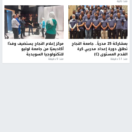
منذ ثانية
بمشاركة 25 مدرباً.. جامعة النجاح
مركز إعلام النجاح يستضيف وفدًا
تطلق دورة إعداد مدربي كرة
أكاديميًا من جامعة لوليو
القدم المستوى (C)
للتكنولوجيا السويدية
منذ 51 دقيقة
منذ 9 دقيقة
تقارير
" قانون درومي".. بين حق الدفاع عن النفس وواقع
الفلسطينيين تحت الاحتلال
منذ 8 ثواني
تقارير
شهداء بينهم أطفال في غزة.. والاحتلال يصعّد
غاراته ويمنح السكان دقائق للإخلاء
منذ 11 ثانية
تقارير