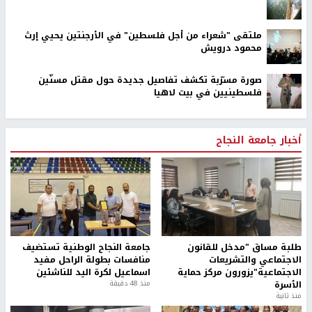
ملتقى "شعراء من أجل فلسطين" في الأرجنتين يحيي إرث
محمود درويش
صورة مسرّبة تكشف تفاصيل جديدة حول مقتل مسنّين
فلسطينيين في بيت لاهيا
أخبار جامعة النجاح
طلبة مساق "مدخل للقانون
جامعة النجاح الوطنية تستضيف
الاجتماعي والتشريعات
منافسات بطولة الراحل مفيد
الاجتماعية"يزورون مركز حماية
اسماعيل لكرة اليد للناشئين
الأسرة
منذ 48 دقيقة
منذ ثانية