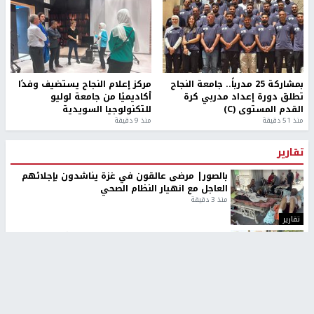
بمشاركة 25 مدرباً.. جامعة النجاح
مركز إعلام النجاح يستضيف وفدًا
تطلق دورة إعداد مدربي كرة
أكاديميًا من جامعة لوليو
القدم المستوى (C)
للتكنولوجيا السويدية
منذ 51 دقيقة
منذ 9 دقيقة
تقارير
بالصور| مرضى عالقون في غزة يناشدون بإجلائهم
العاجل مع انهيار النظام الصحي
منذ 3 دقيقة
تقارير
" قانون درومي".. بين حق الدفاع عن النفس وواقع
الفلسطينيين تحت الاحتلال
منذ 8 ثواني
تقارير
شهداء بينهم أطفال في غزة.. والاحتلال يصعّد
غاراته ويمنح السكان دقائق للإخلاء