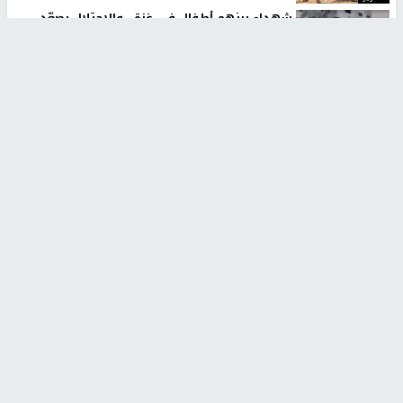
شهداء بينهم أطفال في غزة.. والاحتلال يصعّد
غاراته ويمنح السكان دقائق للإخلاء
منذ 11 ثانية
تقارير
الإعلام العبري: "معركة مضيق هرمز تستهدف تثبيت
رواية سياسية"
منذ 9 ثواني
تقارير
تصريحات خاصة
تصريحات خاصة
تصريحات خاصة
غازي حمد للشرق: الاتفاق حصيلة
مدير مستشفى النجاح: : نقل
مفاوضات طويلة استمرت ستة
أجهزة غسيل الكلى دون تجهيزات
شهور
متكاملة خطر على المرضى
منذ 12 ثانية
منذ 2 ساعة
تصريحات خاصة
تصريحات خاصة