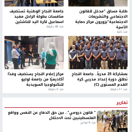
طلبة مساق "مدخل للقانون
جامعة النجاح الوطنية تستضيف
الاجتماعي والتشريعات
منافسات بطولة الراحل مفيد
الاجتماعية"يزورون مركز حماية
اسماعيل لكرة اليد للناشئين
الأسرة
منذ 48 دقيقة
منذ ثانية
بمشاركة 25 مدرباً.. جامعة النجاح
مركز إعلام النجاح يستضيف وفدًا
تطلق دورة إعداد مدربي كرة
أكاديميًا من جامعة لوليو
القدم المستوى (C)
للتكنولوجيا السويدية
منذ 51 دقيقة
منذ 9 دقيقة
تقارير
" قانون درومي".. بين حق الدفاع عن النفس وواقع
الفلسطينيين تحت الاحتلال
منذ 8 ثواني
تقارير