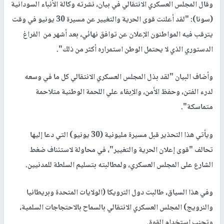
وقال المجلس العسكري الانتقالي في بيان، نشرته وكالة الأنباء السودانية
(سونا): "لقد أعلنت قوى الحرية والتغيير عن مسيرة 30 يونيو في وقت
يترقب فيه المواطنون الإعلان عن توافق نهائي، بعد أشهر من الفراغ
الدستوري الذي لا يحتمل الوطن استمراره أكثر من ذلك".
وأضاف البيان "لقد بذل المجلس العسكري الانتقالي كل ما في وسعه
لدرء الفتن، وحفظ الأمن، والإبقاء علي اللحمة الوطنية متلاحمة
متماسكة".
ويأتي هذا التحذير قبل مسيرة مليونية (30 يونيو) التي دعا إليها
تحالف "قوى إعلان الحرية والتغيير"، في محاولة لاستئناف ضغط
الشارع على المجلس العسكري، ولمطالبته بتسليم السلطة للمدنيين.
وفي هذا السياق، طالبت دول الترويكا (الولايات المتحدة وبريطانيا
والنرويج) المجلس العسكري الانتقالي بالسماح بالاحتجاجات السلمية،
وتجنب استخدام القوة.