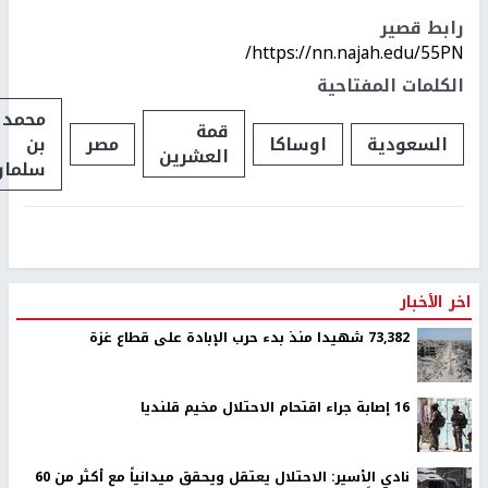
رابط قصير
https://nn.najah.edu/55PN/
الكلمات المفتاحية
محمد
قمة
السعودية
اوساكا
مصر
بن
العشرين
سلمان
اخر الأخبار
73,382 شهيدا منذ بدء حرب الإبادة على قطاع غزة
16 إصابة جراء اقتحام الاحتلال مخيم قلنديا
نادي الأسير: الاحتلال يعتقل ويحقق ميدانياً مع أكثر من 60