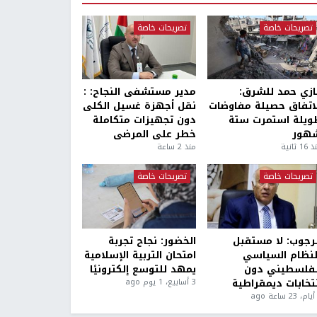
تصريحات خاصة
تصريحات خاصة
ازي حمد للشرق:
مدير مستشفى النجاح: :
لاتفاق حصيلة مفاوضات
نقل أجهزة غسيل الكلى
ويلة استمرت ستة
دون تجهيزات متكاملة
هور
خطر على المرضى
1 ثانية
منذ 2 ساعة
تصريحات خاصة
تصريحات خاصة
لرجوب: لا مستقبل
الخضور: نجاح تجربة
لنظام السياسي
امتحان التربية الإسلامية
لفلسطيني دون
يمهد للتوسع إلكترونيًا
نتخابات ديمقراطية
3 أسابيع، 1 يوم ago