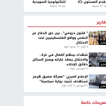
قدم المستوى (C)
للتكنولوجيا السويدية
5 دقيقة
منذ 10 دقيقة
قارير
" قانون درومي".. بين حق الدفاع عن
النفس وواقع الفلسطينيين تحت
الاحتلال
قارير
6 أيام، 17 ساعة ago
شهداء بينهم أطفال في غزة..
والاحتلال يصعّد غاراته ويمنح السكان
دقائق للإخلاء
قارير
2 أسبوعين ago
الإعلام العبري: "معركة مضيق هرمز
تستهدف تثبيت رواية سياسية"
2 أسبوعين، 4 أيام ago
قارير
صريحات خاصة