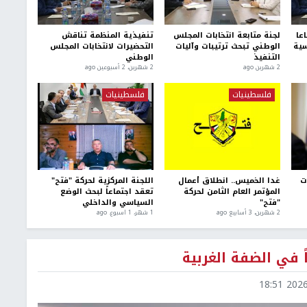
عا
لجنة متابعة انتخابات المجلس
تنفيذية المنظمة تناقش
سية
الوطني تبحث ترتيبات وآليات
التحضيرات لانتخابات المجلس
التنفيذ
الوطني
2 شهرين ago
2 شهرين، 2 أسبوعين ago
فلسطينيات
فلسطينيات
ت
غدا الخميس.. انطلاق أعمال
اللجنة المركزية لحركة "فتح"
المؤتمر العام الثامن لحركة
تعقد اجتماعاً لبحث الوضع
"فتح"
السياسي والداخلي
2 شهرين، 3 أسابيع ago
1 شهر، 1 اسبوع. ago
ً في الضفة الغربية
2026-0