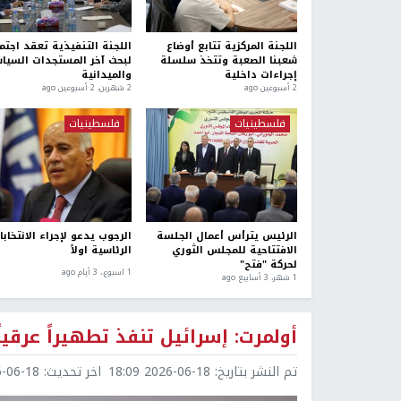
اللجنة المركزية تتابع أوضاع
اللجنة التنفيذية تعقد اجتما
شعبنا الصعبة وتتخذ سلسلة
لبحث آخر المستجدات السيا
إجراءات داخلية
والميدانية
2 أسبوعين ago
2 شهرين، 2 أسبوعين ago
فلسطينيات
فلسطينيات
الرئيس يترأس أعمال الجلسة
الرجوب يدعو لإجراء الانتخابا
الافتتاحية للمجلس الثوري
الرئاسية اولاً
لحركة "فتح"
1 اسبوع.، 3 أيام ago
1 شهر، 3 أسابيع ago
أولمرت: إسرائيل تنفذ تطهيراً عرقيا
تم النشر بتاريخ:
2026-06-18 18:09
اخر تحديث:
6-18 18:51