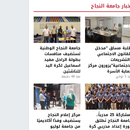
خبار جامعة النجاح
لبة مساق "مدخل
جامعة النجاح الوطنية
لقانون الاجتماعي
تستضيف منافسات
التشريعات
بطولة الراحل مفيد
لاجتماعية"يزورون مركز
اسماعيل لكرة اليد
ماية الأسرة
للناشئين
5 ثواني
منذ 48 دقيقة
بمشاركة 25 مدرباً..
مركز إعلام النجاح
امعة النجاح تطلق
يستضيف وفدًا أكاديميًا
ورة إعداد مدربي كرة
من جامعة لوليو