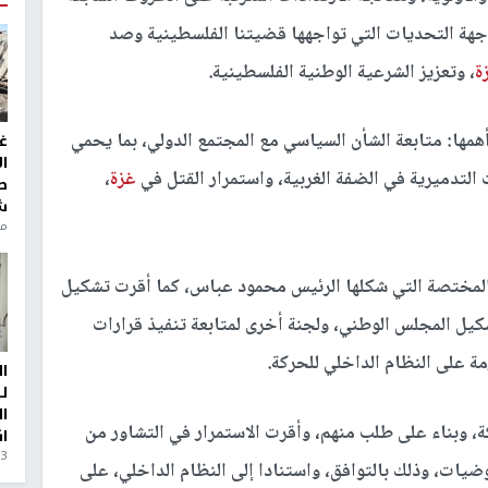
واجهة التحديات التي تواجهها قضيتنا الفلسطينية وصد
ة
، وتعزيز الشرعية الوطنية الفلسطينية.
همها: متابعة الشأن السياسي مع المجتمع الدولي، بما يحمي
غ
ا
 التدميرية في الضفة الغربية، واستمرار القتل في
غزة
،
ط
ش
منذ 6
ة المختصة التي شكلها الرئيس محمود عباس، كما أقرت تشكيل
كيل المجلس الوطني، ولجنة أخرى لمتابعة تنفيذ قرارات
زمة على النظام الداخلي للحركة.
ا
ل
ا
، وبناء على طلب منهم، وأقرت الاستمرار في التشاور من
ا
3 أيام، 23 ساعة ago
وضيات، وذلك بالتوافق، واستنادا إلى النظام الداخلي، على