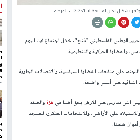
أ
 وتقر تشكيل لجان لمتابعة استحقاقات المرحلة
تحرير الوطني الفلسطيني "فتح"، خلال اجتماع لها، اليوم
سي، والقضايا الحركية والتنظيمية.
ط
ل
و
ا
جنة، على متابعات القضايا السياسية، والاتصالات الجارية
ح
ت الثنائية على أسس واضحة.
منذ 
ئيلي التي تمارس على الأرض بحق أهلنا في
غزة
والضفة
الاستيلاء على الأراضي، والاقتحامات المتكررة للمسجد
أموال شعبنا.
ج
د