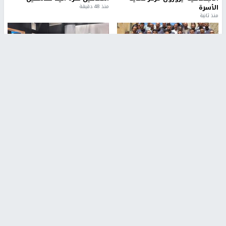
الأسرة
منذ 48 دقيقة
منذ ثانية
بمشاركة 25 مدرباً.. جامعة النجاح
مركز إعلام النجاح يستضيف وفدًا
تطلق دورة إعداد مدربي كرة
أكاديميًا من جامعة لوليو
القدم المستوى (C)
للتكنولوجيا السويدية
منذ 51 دقيقة
منذ 9 دقيقة
تقارير
بالصور| مرضى عالقون في غزة يناشدون بإجلائهم
العاجل مع انهيار النظام الصحي
منذ 3 دقيقة
تقارير
" قانون درومي".. بين حق الدفاع عن النفس وواقع
الفلسطينيين تحت الاحتلال
منذ 8 ثواني