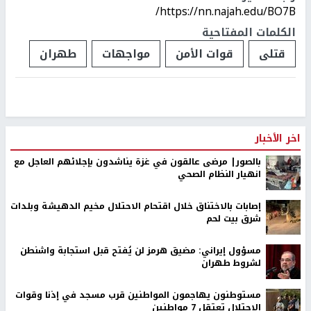
https://nn.najah.edu/BO7B/
الكلمات المفتاحية
قتلى
قوات الأمن
مواجهات
طهران
اخر الأخبار
بالصور| مرضى عالقون في غزة يناشدون بإجلائهم العاجل مع
انهيار النظام الصحي
إصابات بالاختناق خلال اقتحام الاحتلال مخيم الدهيشة وبلدات
شرق بيت لحم
مسؤول إيراني: مضيق هرمز لن يُفتح قبل استجابة واشنطن
لشروط طهران
مستوطنون يهاجمون المواطنين قرب مسجد في إذنا وقوات
الاحتلال تعتقل 7 مواطنين