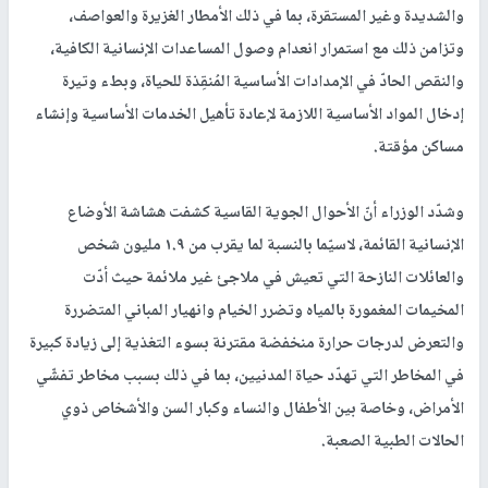
والشديدة وغير المستقرة، بما في ذلك الأمطار الغزيرة والعواصف،
وتزامن ذلك مع استمرار انعدام وصول المساعدات الإنسانية الكافية،
والنقص الحادّ في الإمدادات الأساسية المُنقِذة للحياة، وبطء وتيرة
إدخال المواد الأساسية اللازمة لإعادة تأهيل الخدمات الأساسية وإنشاء
مساكن مؤقتة.
وشدّد الوزراء أنّ الأحوال الجوية القاسية كشفت هشاشة الأوضاع
الإنسانية القائمة، لاسيّما بالنسبة لما يقرب من ١.٩ مليون شخص
والعائلات النازحة التي تعيش في ملاجئ غير ملائمة حيث أدّت
المخيمات المغمورة بالمياه وتضرر الخيام وانهيار المباني المتضررة
والتعرض لدرجات حرارة منخفضة مقترنة بسوء التغذية إلى زيادة كبيرة
في المخاطر التي تهدّد حياة المدنيين، بما في ذلك بسبب مخاطر تفشّي
الأمراض، وخاصة بين الأطفال والنساء وكبار السن والأشخاص ذوي
الحالات الطبية الصعبة.