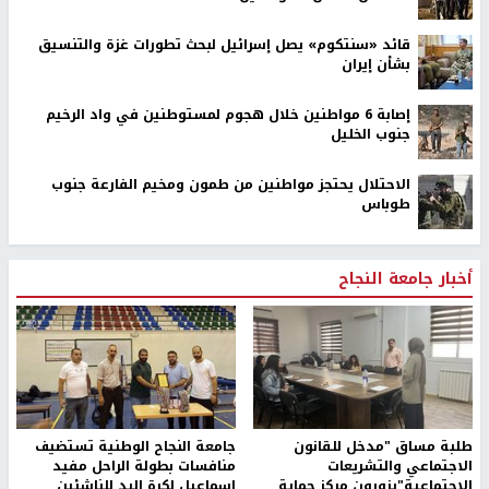
قائد «سنتكوم» يصل إسرائيل لبحث تطورات غزة والتنسيق
بشأن إيران
إصابة 6 مواطنين خلال هجوم لمستوطنين في واد الرخيم
جنوب الخليل
الاحتلال يحتجز مواطنين من طمون ومخيم الفارعة جنوب
طوباس
أخبار جامعة النجاح
طلبة مساق "مدخل للقانون
جامعة النجاح الوطنية تستضيف
الاجتماعي والتشريعات
منافسات بطولة الراحل مفيد
الاجتماعية"يزورون مركز حماية
اسماعيل لكرة اليد للناشئين