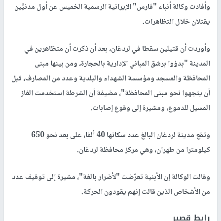
وأفادت وكالة أنباء "فارس" الإيرانية الرسمية الخميس عن أول مدنيَّين
يقتلان خلال التظاهرات.
وأوردت أن قتيلين سقطا في لردغان، بعد أن ذكرت أن متظاهرين في
المدينة "بدؤوا برشق المباني الإدارية بالحجارة، ومن بينها مبنى
المحافظة والمسجد ومؤسسة الشهداء والبلدية وعدد من المصارف، قبل
أن يتجهوا نحو مبنى المحافظة"، مضيفة أن الشرطة استخدمت الغاز
المسيل للدموع، ومشيرة إلى وقوع إصابات.
وتقع مدينة لردغان البالغ عدد سكانها 40 ألفا، على بعد نحو 650
كيلومترا من طهران، وهي مركز محافظة لردغان.
وقالت الوكالة إن الأبنية تعرّضت "لأضرار بالغة"، مشيرة إلى توقيف عدد
من الأشخاص الذين قالت إنهم يقودون الحركة.
رابط قصير