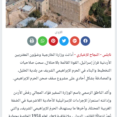
الاردن
نابلس -
النجاح الإخباري -
أدانت وزارة الخارجية وشؤون المغتربين
الأردنية قرارَ إسرائيل، القوة القائمة بالاحتلال، سحبَ صلاحيات
التخطيط والبناء في الحرم الإبراهيمي الشريف من بلدية الخليل،
والمصادقةَ بشكلٍ أحادي على مشروع سقف صحن الحرم الإبراهيمي.
وأكد الناطق الرسمي باسم الوزارة السفير فؤاد المجالي رفضَ الأردن
وإدانته استمرارَ الإجراءات الإسرائيلية الأحادية اللاشرعية في الضفة
الغربية المحتلة، وآخرها ما يستهدف الحرمَ الإبراهيمي الشريف، والتي
تُعدّ انتهاكًا للقانون الدولي، ولاتفاقية لاهاي لعام 1954 الخاصة بحماية