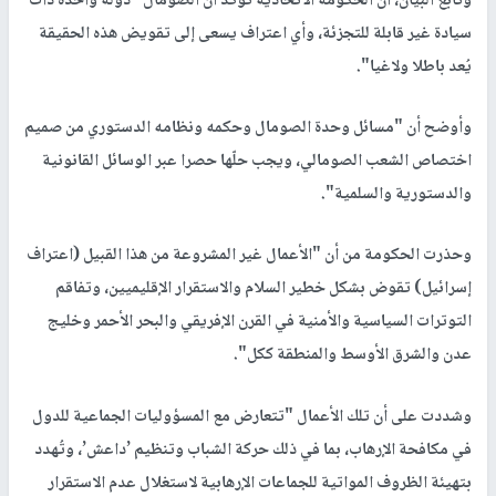
وتابع البيان، أن الحكومة الاتحادية تؤكد أن الصومال "دولة واحدة ذات
سيادة غير قابلة للتجزئة، وأي اعتراف يسعى إلى تقويض هذه الحقيقة
يُعد باطلا ولاغيا".
وأوضح أن "مسائل وحدة الصومال وحكمه ونظامه الدستوري من صميم
اختصاص الشعب الصومالي، ويجب حلّها حصرا عبر الوسائل القانونية
والدستورية والسلمية".
وحذرت الحكومة من أن "الأعمال غير المشروعة من هذا القبيل (اعتراف
إسرائيل) تقوض بشكل خطير السلام والاستقرار الإقليميين، وتفاقم
التوترات السياسية والأمنية في القرن الإفريقي والبحر الأحمر وخليج
عدن والشرق الأوسط والمنطقة ككل".
وشددت على أن تلك الأعمال "تتعارض مع المسؤوليات الجماعية للدول
في مكافحة الإرهاب، بما في ذلك حركة الشباب وتنظيم ’داعش’، وتُهدد
بتهيئة الظروف المواتية للجماعات الإرهابية لاستغلال عدم الاستقرار