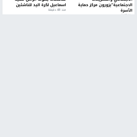
الاجتماعية"يزورون مركز حماية
اسماعيل لكرة اليد للناشئين
الأسرة
منذ 48 دقيقة
منذ ثانية
بمشاركة 25 مدرباً.. جامعة النجاح
مركز إعلام النجاح يستضيف وفدًا
تطلق دورة إعداد مدربي كرة
أكاديميًا من جامعة لوليو
القدم المستوى (C)
للتكنولوجيا السويدية
منذ 51 دقيقة
منذ 9 دقيقة
تقارير
" قانون درومي".. بين حق الدفاع عن النفس وواقع
الفلسطينيين تحت الاحتلال
منذ 8 ثواني
تقارير
شهداء بينهم أطفال في غزة.. والاحتلال يصعّد
غاراته ويمنح السكان دقائق للإخلاء
منذ 11 ثانية