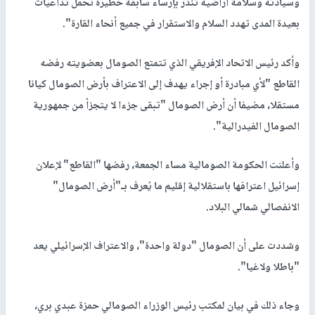
وسيادته وسلامة أراضيه تنذر بإرساء سابقة خطيرة تحمل تداعيات
بعيدة المدى تهدد السلام والاستقرار في جميع أنحاء القارة".
وأكد رئيس الاتحاد الإفريقي الذي تتمتع الصومال بعضويته رفضه
القاطع "لأي مبادرة أو إجراء يهدف إلى الاعتراف بأرض الصومال كيانا
مستقلا، مضيفا أن أرض الصومال "تبقى جزءا لا يتجزأ من جمهورية
الصومال الفيدرالية".
وأعلنت الحكومة الصومالية مساء الجمعة، رفضها "القاطع" لإعلان
إسرائيل اعترافها باستقلالية إقليم ما يُعرف بـ"أرض الصومال"
الانفصالي شمالي البلاد.
وشددت على أن الصومال "دولة واحدة"، والاعتراف الإسرائيلي يعد
"باطلا ولاغيا".
وجاء ذلك في بيان لمكتب رئيس الوزراء الصومالي حمزة عبدي بري،