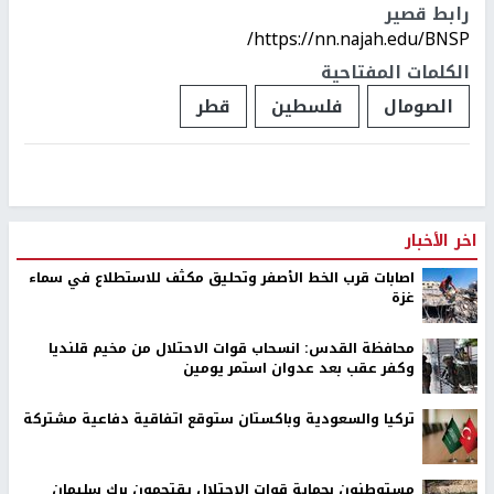
رابط قصير
https://nn.najah.edu/BNSP/
الكلمات المفتاحية
الصومال
فلسطين
قطر
اخر الأخبار
اصابات قرب الخط الأصفر وتحليق مكثف للاستطلاع في سماء
غزة
محافظة القدس: انسحاب قوات الاحتلال من مخيم قلنديا
وكفر عقب بعد عدوان استمر يومين
تركيا والسعودية وباكستان ستوقع اتفاقية دفاعية مشتركة
مستوطنون بحماية قوات الاحتلال يقتحمون برك سليمان