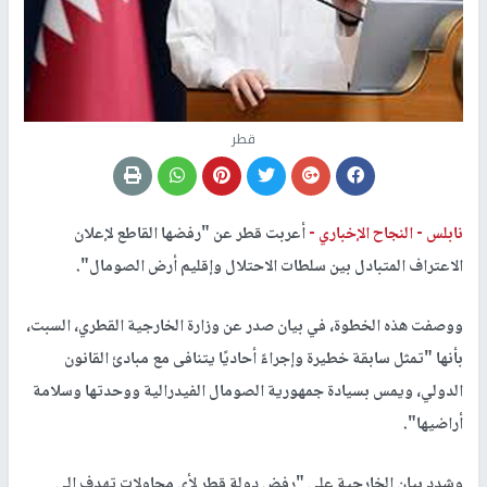
قطر
نابلس -
النجاح الإخباري -
أعربت قطر عن "رفضها القاطع لإعلان
الاعتراف المتبادل بين سلطات الاحتلال وإقليم أرض الصومال".
ووصفت هذه الخطوة، في بيان صدر عن وزارة الخارجية القطري، السبت،
بأنها "تمثل سابقة خطيرة وإجراءً أحاديًا يتنافى مع مبادئ القانون
الدولي، ويمس بسيادة جمهورية الصومال الفيدرالية ووحدتها وسلامة
أراضيها".
وشدد بيان الخارجية على "رفض دولة قطر لأي محاولات تهدف إلى