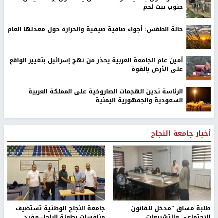
جنوب بيت لحم
حالة الطقس: أجواء صافية صيفية والحرارة حول معدلها العام
أمين عام الجامعة العربية يحذر من نهج إسرائيل بتغيير الواقع
على الأرض بالقوة
الرئاسة تدين الهجمات الصاروخية على المملكة العربية
السعودية والجمهورية اليمنية
أخبار جامعة النجاح
طلبة مساق "مدخل للقانون
جامعة النجاح الوطنية تستضيف
الاجتماعي والتشريعات
منافسات بطولة الراحل مفيد