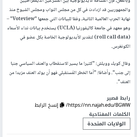
وبالفعل، فإن المسافة الأيديولوجية بين المشرعين الديمقراطيين
والجمهوريين قد ازدادت في كل من مجلس النواب ومجلس الشيوخ منذ
نهاية الحرب العالمية الثانية، وفقا للبيانات التي جمعها "Voteview" –
وهو معهد في جامعة كاليفورنيا (UCLA) يستخدم بيانات نداء الأسماء
(roll call data) لتقدير الأيديولوجية الخاصة بكل عضو في
الكونغرس.
وقال كويك وويلش: "كثيرا ما يسير الاستقطاب والعنف السياسي جنبا
إلى جنب". وأضافا: "أما الخطر المُستقبلي فهو أن يولد العنف مزيدا من
العنف".
رابط قصير
https://nn.najah.edu/BGWW/
إنسخ الرابط
الكلمات المفتاحية
الولايات المتحدة