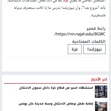
أغسطس الماضي ما يجري
غزة
، بما في ذلك نقص المساعدات الإنسانية،
بأنه “مروع جدا”، وأن نيوزيلندا تدرس ما إذا كانت ستعترف بدولة
فلسطينية.
رابط قصير
https://nn.najah.edu/BGWC/
الكلمات المفتاحية
نيوزلندا
غزة
اخر الأخبار
استشهاد اسير من قطاع غزة داخل سجون الاحتلال
إصابة طفل برصاص الاحتلال وسط مدينة خان يونس