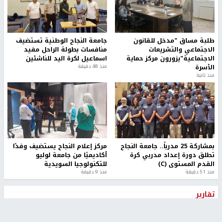
طلبة مساق "مدخل للقانون
جامعة النجاح الوطنية تستضيف
الاجتماعي والتشريعات
منافسات بطولة الراحل مفيد
الاجتماعية"يزورون مركز حماية
اسماعيل لكرة اليد للناشئين
الأسرة
منذ 48 دقيقة
منذ ثانية
بمشاركة 25 مدرباً.. جامعة النجاح
مركز إعلام النجاح يستضيف وفدًا
تطلق دورة إعداد مدربي كرة
أكاديميًا من جامعة لوليو
القدم المستوى (C)
للتكنولوجيا السويدية
منذ 51 دقيقة
منذ 9 دقيقة
تقارير
بالصور| مرضى عالقون في غزة يناشدون بإجلائهم
العاجل مع انهيار النظام الصحي