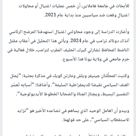
للأبحاث في جامعة هاملاين، أن خمس عمليات اغتيال أو محاولات
اغتيال وقعت ضد سياسيين منذ بداية عام 2021.
وأشارت الدراسة إلى وجود محاولتي اغتيال استهدفتا المرشح الرئاسي
آنذاك دونالد ترامب في عام 2024. ويأتي هذا التحليل في أعقاب مقتل
الناشط المحافظ تشارلي كيرك، الحليف المقرب لترامب، خلال فعالية في
حرم جامعي في ولاية يوتا هذا الأسبوع.
وكتبت المحلِّلتان جينيفر ويلش ومارتن كويك في مذكرة بحثية: "يُمثل
العنف السياسي نقيضا للديمقراطية السليمة". وأضافتا: "أسبابه تُعسُر
التفسير البسيط، ويجتاز الجناة والضحايا الخطوط الأيديولوجية".
ويبدو أن العامل الوحيد الذي يساهم في تصاعده الأخير هو "تزايد
الاستقطاب السياسي"، على حد قولهما.