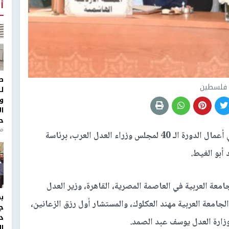
أ
ط
فلسطين
ل
و
ا
ح
من
شاركت دولة فلسطين في أعمال الدورة الـ 40 لمجلس وزراء العدل العرب، برئاسة
 أبو الغيط.
عة العربية في العاصمة المصرية، القاهرة، وزير العدل
معة العربية مهند العكلوك، والمستشار أول رزق الزعانين،
ج
د
بوزارة العدل يوسف عبد الصمد.
ال