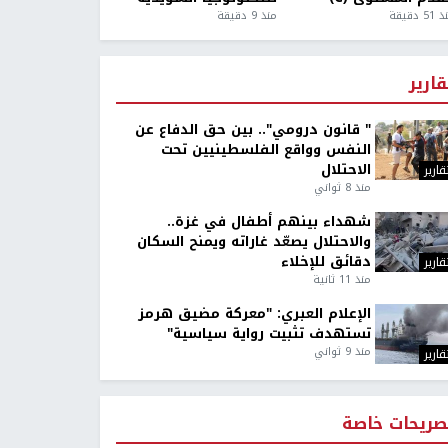
5 دقيقة
منذ 9 دقيقة
قارير
" قانون درومي".. بين حق الدفاع عن
النفس وواقع الفلسطينيين تحت
الاحتلال
قارير
منذ 8 ثواني
شهداء بينهم أطفال في غزة..
والاحتلال يصعّد غاراته ويمنح السكان
دقائق للإخلاء
قارير
منذ 11 ثانية
الإعلام العبري: "معركة مضيق هرمز
تستهدف تثبيت رواية سياسية"
منذ 9 ثواني
قارير
صريحات خاصة