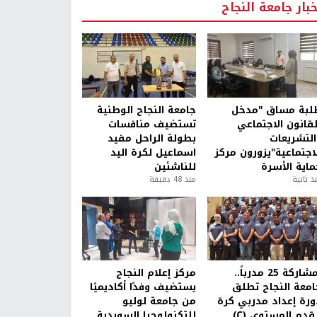
خبار جامعة النجاح
لبة مساق "مدخل
جامعة النجاح الوطنية
لقانون الاجتماعي
تستضيف منافسات
التشريعات
بطولة الراحل مفيد
لاجتماعية"يزورون مركز
اسماعيل لكرة اليد
ماية الأسرة
للناشئين
ذ ثانية
منذ 48 دقيقة
بمشاركة 25 مدرباً..
مركز إعلام النجاح
امعة النجاح تطلق
يستضيف وفدًا أكاديميًا
ورة إعداد مدربي كرة
من جامعة لوليو
قدم المستوى (C)
للتكنولوجيا السويدية