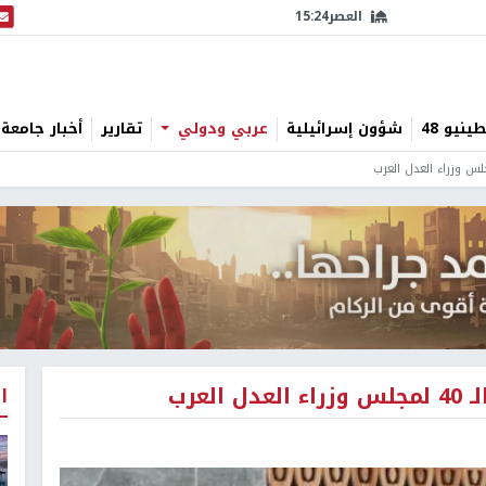
العصر
15:24
البث
نيو 48
شؤون إسرائيلية
عربي ودولي
تقارير
أخبار جامعة 
عرب
ا