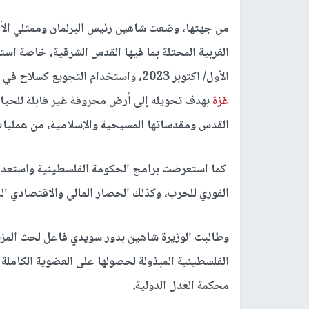
من جهتها، وضعت شاهين رئيس البرلمان وممثلي ال
الغربية المحتلة بما فيها القدس الشرقية، خاصة است
الأول/ اكتوبر 2023، واستخدام التجويع كسلاح في الحرب، والتدمير الممنهج لجميع مقومات الحياة في قطاع
غزة
بهدف تحويله إلى أرض محروقة غير قابلة للحياة، 
القدس ومقدساتها المسيحية والإسلامية، من عمليا
كما استعرضت برامج الحكومة الفلسطينية واستعدادا
الفوري للحرب، وكذلك الحصار المالي والاقتصادي ا
وطالبت الوزيرة شاهين بدور سويدي فاعل لحث المزي
الفلسطينية المبذولة لحصولها على العضوية الكاملة 
محكمة العدل الدولية.