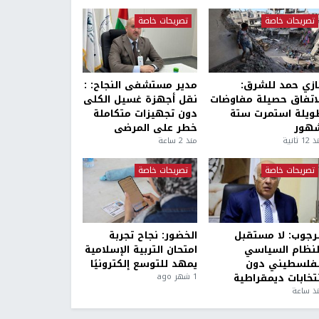
تصريحات خاصة
تصريحات خاصة
ازي حمد للشرق:
مدير مستشفى النجاح: :
لاتفاق حصيلة مفاوضات
نقل أجهزة غسيل الكلى
ويلة استمرت ستة
دون تجهيزات متكاملة
هور
خطر على المرضى
1 ثانية
منذ 2 ساعة
تصريحات خاصة
تصريحات خاصة
لرجوب: لا مستقبل
الخضور: نجاح تجربة
لنظام السياسي
امتحان التربية الإسلامية
لفلسطيني دون
يمهد للتوسع إلكترونيًا
نتخابات ديمقراطية
1 شهر ago
ذ ساعة