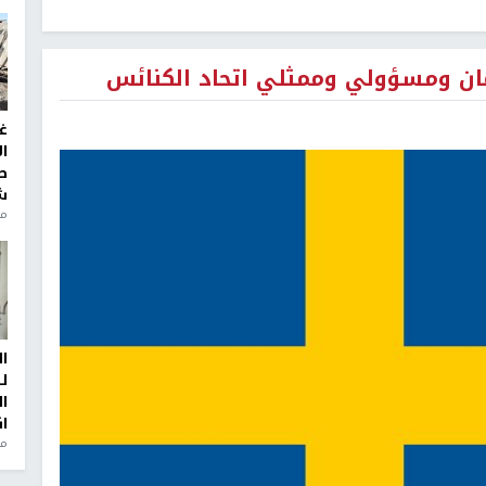
ان ومسؤولي وممثلي اتحاد الكنائس
غ
ا
ط
ش
منذ 2
ا
ل
ا
ا
من