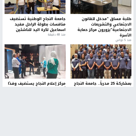
طلبة مساق "مدخل للقانون
جامعة النجاح الوطنية تستضيف
الاجتماعي والتشريعات
منافسات بطولة الراحل مفيد
الاجتماعية"يزورون مركز حماية
اسماعيل لكرة اليد للناشئين
الأسرة
منذ 48 دقيقة
منذ 5 ثواني
بمشاركة 25 مدرباً.. جامعة النجاح
مركز إعلام النجاح يستضيف وفدًا
تطلق دورة إعداد مدربي كرة
أكاديميًا من جامعة لوليو
القدم المستوى (C)
للتكنولوجيا السويدية
منذ 51 دقيقة
منذ 10 دقيقة
تقارير
" قانون درومي".. بين حق الدفاع عن النفس وواقع
الفلسطينيين تحت الاحتلال
6 أيام، 17 ساعة ago