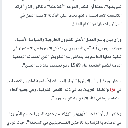
تفويضها"، معلنا أن التكتل الموحّد "أخذ علما" بالقانون الذي أقرته
الكنيست الإسرائيلية والذي يحظر على الوكالة الأممية العمل في
إسرائيل اعتبارا من العام المقبل.
ورأى بيان باسم الممثل الأعلى للشؤون الخارجية والسياسة الأمنية،
جوزيب بوريل، أنه "من الضروري أن تتمكن الأونروا من الاستمرار في
تنفيذ عملها الحاسم بما يتماشى مع التفويض الذي اعتمدته الجمعية
العامة للأمم المتحدة عام 1949 وتم تجديده منذ ذلك الحين".
وأشار بوريل إلى أن الأونروا "توفر الخدمات الأساسية لملايين الأشخاص
في
غزة
والضفة الغربية، بما في ذلك القدس الشرقية، وفي جميع أنحاء
المنطقة، بما في ذلك الأردن ولبنان وسوريا".
وخلص إلى أن الاتحاد الأوروبي "يؤكد من جديد الدور الحاسم للأونروا
في الاستجابة الإنسانية للاجئين الفلسطينيين في المنطقة"، حيث تؤدي