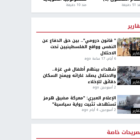
5 دقيقة
منذ 10 دقيقة
قارير
" قانون درومي".. بين حق الدفاع عن
النفس وواقع الفلسطينيين تحت
الاحتلال
قارير
6 أيام، 17 ساعة ago
شهداء بينهم أطفال في غزة..
والاحتلال يصعّد غاراته ويمنح السكان
دقائق للإخلاء
قارير
2 أسبوعين ago
الإعلام العبري: "معركة مضيق هرمز
تستهدف تثبيت رواية سياسية"
2 أسبوعين، 4 أيام ago
قارير
صريحات خاصة