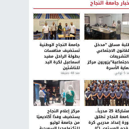
خبار جامعة النجاح
لبة مساق "مدخل
جامعة النجاح الوطنية
لقانون الاجتماعي
تستضيف منافسات
التشريعات
بطولة الراحل مفيد
لاجتماعية"يزورون مركز
اسماعيل لكرة اليد
ماية الأسرة
للناشئين
5 ثواني
منذ 48 دقيقة
بمشاركة 25 مدرباً..
مركز إعلام النجاح
امعة النجاح تطلق
يستضيف وفدًا أكاديميًا
ورة إعداد مدربي كرة
من جامعة لوليو
قدم المستوى (C)
للتكنولوجيا السويدية