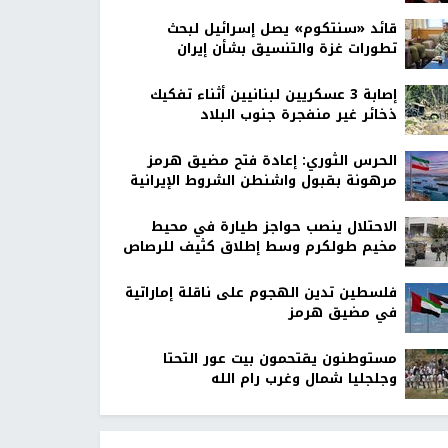
قائد «سنتكوم» يصل إسرائيل لبحث
تطورات غزة والتنسيق بشأن إيران
إصابة 3 عسكريين لبنانيين أثناء تفكيك
ذخائر غير منفجرة جنوب البلاد
الحرس الثوري: إعادة فتح مضيق هرمز
مرهونة بقبول واشنطن الشروط الإيرانية
الاحتلال ينصب حواجز طيارة في محيط
مخيم طولكرم وسط إطلاق كثيف للرصاص
فلسطين تدين الهجوم على ناقلة إماراتية
في مضيق هرمز
مستوطنون يقتحمون بيت عور التحتا
وجلجليا شمال وغرب رام الله