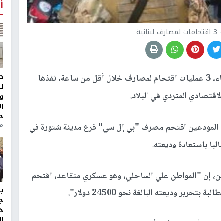
أ
ية
ط
سجّل لبنان، اليوم الثلاثاء، 3 عمليات اقتحام لمصارف خلال أقل من ساعة، نفذها
ل
اقتصادي المتردي في البلاد.
و
ا
ح
منذ 
د المودعين اقتحم مصرف "بي إل سي" فرع مدينة شتورة في
لبا باستعادة وديعته.
ن، إن "المواطن علي الساحلي، وهو عسكري متقاعد، اقتحم
ر وديعته البالغة نحو 24500 دولار".
ج
د
ال