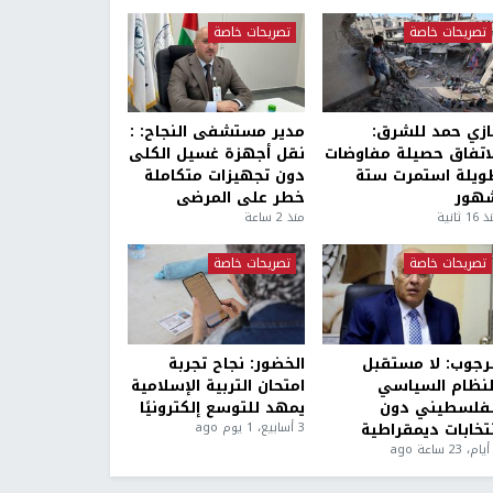
تصريحات خاصة
تصريحات خاصة
ازي حمد للشرق:
مدير مستشفى النجاح: :
لاتفاق حصيلة مفاوضات
نقل أجهزة غسيل الكلى
ويلة استمرت ستة
دون تجهيزات متكاملة
هور
خطر على المرضى
1 ثانية
منذ 2 ساعة
تصريحات خاصة
تصريحات خاصة
لرجوب: لا مستقبل
الخضور: نجاح تجربة
لنظام السياسي
امتحان التربية الإسلامية
لفلسطيني دون
يمهد للتوسع إلكترونيًا
نتخابات ديمقراطية
3 أسابيع، 1 يوم ago