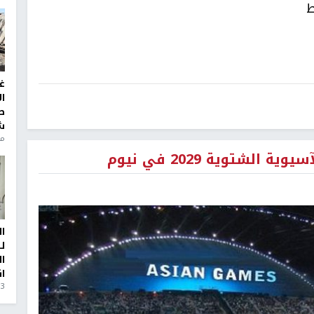
ط
غ
ا
ط
ش
منذ 6
شتوية 2029 في نيوم
ا
ل
ا
ا
3 أيام، 23 ساعة ago