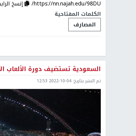
https://nn.najah.edu/98DU/
إنسخ الراب
الكلمات المفتاحية
المصارف
السعودية تستضيف دورة الألعاب الآسيوية ال
تم النشر بتاريخ:
2022-10-04 12:53