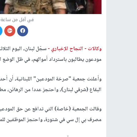
في أقل من ساعة- 3 اقتحامات لمصارف لبنان
وكالات -
النجاح الإخباري -
مودعون يطالبون باسترداد أموالهم، في ظل الوضع ال
وأعلنت جمعية "صرخة المودعين" اللبنانية، أن أح
البقاع (شرقي لبنان)، واحتجز عددا من الرهائن، مطا
وقالت الجمعية (خاصة) التي تدافع عن حق المودعي
مصرف بي إل سي في شتورة، واحتجز الموظفين للمطالبة بتحري