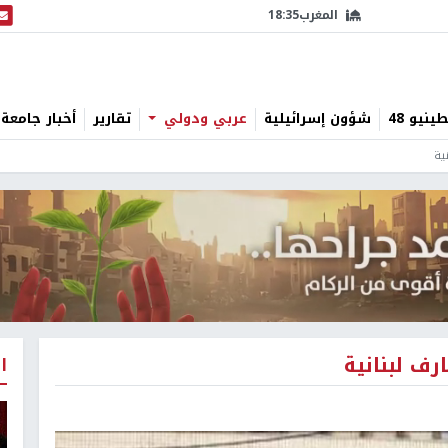
المغرب
18:35
البث
نيو 48
شؤون إسرائيلية
عربي ودولي
تقارير
أخبار جامعة 
ا