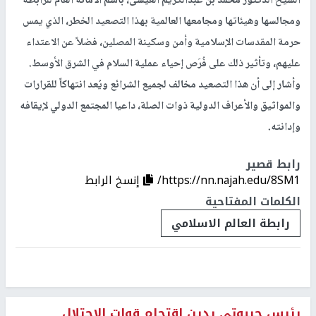
الشيخ الدكتور محمد بن عبدالكريم العيسى، باسم الأمانة العام للرابطة
ومجالسها وهيئاتها ومجامعها العالمية بهذا التصعيد الخطر، الذي يمس
حرمة المقدسات الإسلامية وأمن وسكينة المصلين، فضلاً عن الاعتداء
عليهم، وتأثير ذلك على فُرَص إحياء عملية السلام في الشرق الأوسط.
وأشار إلى أن هذا التصعيد مخالف لجميع الشرائع ويُعد انتهاكاً للقرارات
والمواثيق والأعراف الدولية ذوات الصلة، داعيا المجتمع الدولي لإيقافه
وإدانته.
رابط قصير
https://nn.najah.edu/8SM1/
إنسخ الرابط
الكلمات المفتاحية
رابطة العالم الاسلامي
رئيس جيبوتي يدين اقتحام قوات الاحتلال