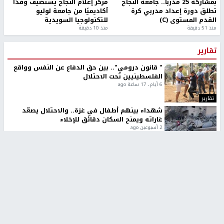
بمشاركة 25 مدرباً.. جامعة النجاح
مركز إعلام النجاح يستضيف وفدًا
تطلق دورة إعداد مدربي كرة
أكاديميًا من جامعة لوليو
القدم المستوى (C)
للتكنولوجيا السويدية
منذ 51 دقيقة
منذ 10 دقيقة
تقارير
" قانون درومي".. بين حق الدفاع عن النفس وواقع
الفلسطينيين تحت الاحتلال
6 أيام، 17 ساعة ago
تقارير
شهداء بينهم أطفال في غزة.. والاحتلال يصعّد
غاراته ويمنح السكان دقائق للإخلاء
2 أسبوعين ago
تقارير
الإعلام العبري: "معركة مضيق هرمز تستهدف تثبيت
رواية سياسية"
2 أسبوعين، 4 أيام ago
تقارير
تصريحات خاصة