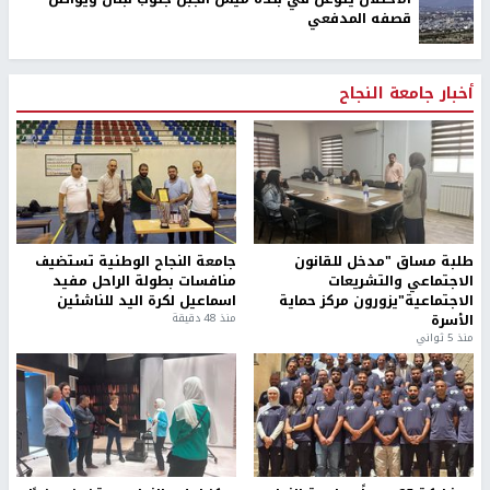
قصفه المدفعي
أخبار جامعة النجاح
طلبة مساق "مدخل للقانون
جامعة النجاح الوطنية تستضيف
الاجتماعي والتشريعات
منافسات بطولة الراحل مفيد
الاجتماعية"يزورون مركز حماية
اسماعيل لكرة اليد للناشئين
الأسرة
منذ 48 دقيقة
منذ 5 ثواني