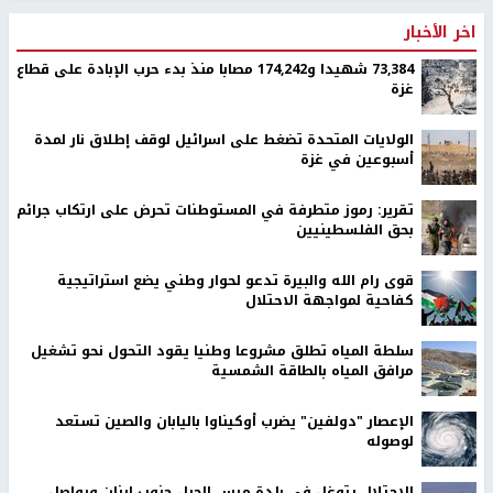
اخر الأخبار
73,384 شهيدا و174,242 مصابا منذ بدء حرب الإبادة على قطاع
غزة
الولايات المتحدة تضغط على اسرائيل لوقف إطلاق نار لمدة
أسبوعين في غزة
تقرير: رموز متطرفة في المستوطنات تحرض على ارتكاب جرائم
بحق الفلسطينيين
قوى رام الله والبيرة تدعو لحوار وطني يضع استراتيجية
كفاحية لمواجهة الاحتلال
سلطة المياه تطلق مشروعا وطنيا يقود التحول نحو تشغيل
مرافق المياه بالطاقة الشمسية
الإعصار "دولفين" يضرب أوكيناوا باليابان والصين تستعد
لوصوله
الاحتلال يتوغل في بلدة ميس الجبل جنوب لبنان ويواصل