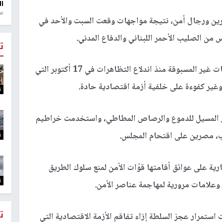
ال
منذ 1
520 شخصا بين متظاهرين ورجال أمن، نتيجة مواجهات وقعت السبت والأحد في
ن الصليب الأحمر اللبناني والدفاع المدني.
ت
وأصيب السبت أكثر من 377 شخصا جراء المصادمات غير المسبوقة منذ اندلاع التظاهرات في 17 أكتوبر التي
 وغير كفوءة على خلفية أزمة اقتصادية حادة.
ت
از المسيل للدموع والرصاص المطاطي، واستخدمت خراطيم
ب، مصرين على اقتحام المجلس.
ت
ية على عوائق أقامتها قوّات الأمن لمنع سلوك الطريق
ت
وعلامات مرورية لمهاجمة عناصر الأمن.
ت
ستمرار عجز السلطة إزاء تفاقم الأزمة الاقتصادية التي