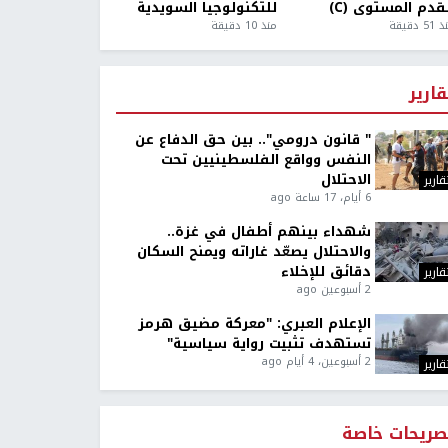
قدم المستوى (C)
للتكنولوجيا السويدية
5 دقيقة
منذ 10 دقيقة
قارير
" قانون درومي".. بين حق الدفاع عن
النفس وواقع الفلسطينيين تحت
الاحتلال
قارير
6 أيام، 17 ساعة ago
شهداء بينهم أطفال في غزة..
والاحتلال يصعّد غاراته ويمنح السكان
دقائق للإخلاء
قارير
2 أسبوعين ago
الإعلام العبري: "معركة مضيق هرمز
تستهدف تثبيت رواية سياسية"
2 أسبوعين، 4 أيام ago
قارير
صريحات خاصة