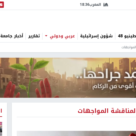
المغرب
18:36
البث
نيو 48
شؤون إسرائيلية
عربي ودولي
تقارير
أخبار جامعة 
 المواجهات
ً لمناقشة المواجهات
ا