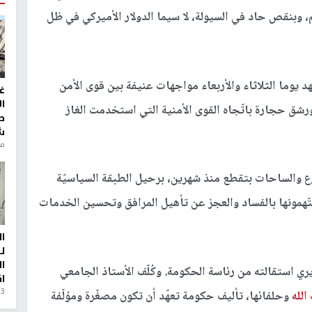
وبنقص حاد في السيولة، لا سيما الدولار الأميركي في ظل
يوما الثلاثاء والأربعاء مواجهات عنيفة بين قوى الأمن
غ
ا
 حجارة باتّجاه القوى الأمنية التي استخدمت الغاز
ط
ش
منذ 6
ارع والساحات بتقطع منذ شهرين، برحيل الطبقة السياسيّة
يتّهمونها بالفساد والعجز عن تأهيل المرافق وتحسين الخدمات
ا
ل
ا
ي استقالته من رئاسة الحكومة. وكُلّف الأستاذ الجامعي
ا
3 أيام، 23 ساعة ago
لله
وحلفائها، تأليف حكومة تعهّد أن تكون مصغّرة ومؤلّفة