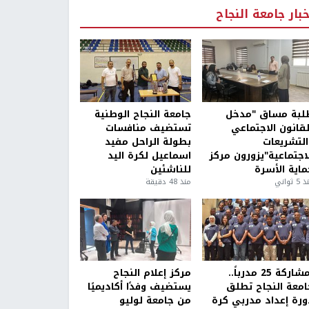
خبار جامعة النجاح
لبة مساق "مدخل
جامعة النجاح الوطنية
لقانون الاجتماعي
تستضيف منافسات
التشريعات
بطولة الراحل مفيد
لاجتماعية"يزورون مركز
اسماعيل لكرة اليد
ماية الأسرة
للناشئين
5 ثواني
منذ 48 دقيقة
بمشاركة 25 مدرباً..
مركز إعلام النجاح
امعة النجاح تطلق
يستضيف وفدًا أكاديميًا
ورة إعداد مدربي كرة
من جامعة لوليو