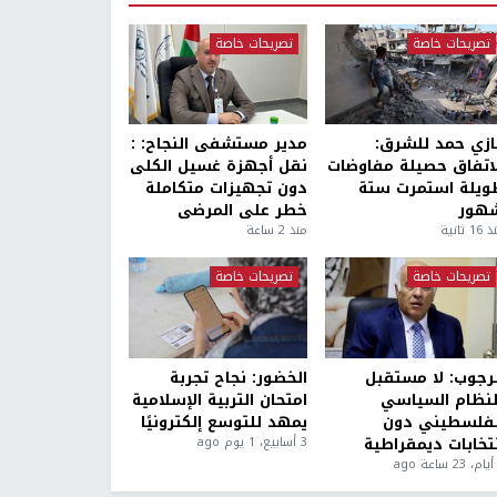
تصريحات خاصة
تصريحات خاصة
ازي حمد للشرق:
مدير مستشفى النجاح: :
لاتفاق حصيلة مفاوضات
نقل أجهزة غسيل الكلى
ويلة استمرت ستة
دون تجهيزات متكاملة
هور
خطر على المرضى
1 ثانية
منذ 2 ساعة
تصريحات خاصة
تصريحات خاصة
لرجوب: لا مستقبل
الخضور: نجاح تجربة
لنظام السياسي
امتحان التربية الإسلامية
لفلسطيني دون
يمهد للتوسع إلكترونيًا
نتخابات ديمقراطية
3 أسابيع، 1 يوم ago